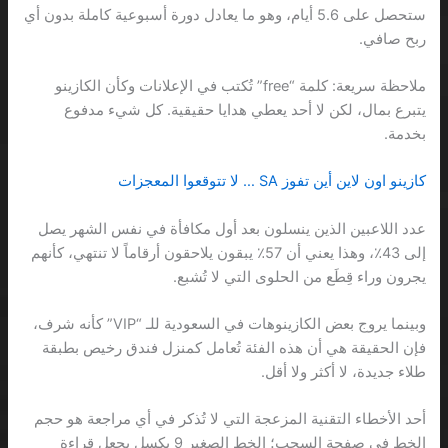
ستحصل على 5.6 أيام، وهو ما يعادل دورة أسبوعية كاملة بدون أي
ربح صافي.
ملاحظة سريعة: كلمة “free” تُكتب في الإعلانات وكأن الكازينو
يتبرع بمال، لكن لا أحد يعطي هدايا حقيقية. كل شيء مدفوع
بخدمة.
كازينو اون لاين أين تفوز SA … لا تتوقعوا المعجزات
عدد اللاعبين الذين ينسلون بعد أول مكافأة في نفس الشهر يصل
إلى 43٪، وهذا يعني أن 57٪ يبقون يلاحقون أرقاماً لا تنتهي، كأنهم
يجرون وراء قِطَع من الحلوى التي لا تُشبع.
وبينما يروج بعض الكازينوهات في السعودية للـ “VIP” كأنه شرف،
فإن الحقيقة هي أن هذه الفئة تُعامل كمنزل فندق رخيص بطبقة
طلاء جديدة، لا أكثر ولا أقل.
أحد الأخطاء التقنية المزعجة التي لا تُذكر في أي مراجعة هو حجم
الخط في صفحة السحب؛ الخط الصغير 9 بكسل يجعل قراءة