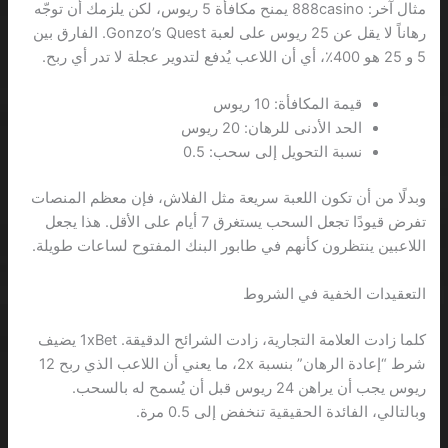
مثال آخر: 888casino يمنح مكافأة 5 ريوس، لكن يلزمك أن توجّه
رهاناً لا يقل عن 25 ريوس على لعبة Gonzo’s Quest. الفارق بين
5 و 25 هو 400٪، أي أن اللاعب يُدفع لتدوير عجلة لا تدر أي ربح.
قيمة المكافأة: 10 ريوس
الحد الأدنى للرهان: 20 ريوس
نسبة التحويل إلى سحب: 0.5
وبدلًا من أن تكون اللعبة سريعة مثل الفلاش، فإن معظم المنصات
تفرض قيودًا تجعل السحب يستغرق 7 أيام على الأقل. هذا يجعل
اللاعبين ينتظرون كأنهم في طابور البنك المفتوح لساعات طويلة.
التعقيدات الخفية في الشروط
كلما زادت العلامة التجارية، زادت الشرائح الدقيقة. 1xBet يضيف
شرط “إعادة الرهان” بنسبة 2x، ما يعني أن اللاعب الذي ربح 12
ريوس يجب أن يراهن 24 ريوس قبل أن يُسمح له بالسحب.
وبالتالي، الفائدة الحقيقية تنخفض إلى 0.5 مرة.