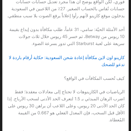
فوري، لكن الواقع يوضح أن هذا مجرد تعديل حسابات حسابات
حسابات تُقاس بالحساب الصغير. 27٪ من اللاعبين في السعودية
يدخلون موقع كازينو لأنهم رأوا إعلاناً يرفع الصوت بلا سبب منطقي.
أحد الأمثلة الحيّة: سامي، 31 عاماً، طلب مكافأة بدون إيداع بقيمة
10 ريوس من Betway، ثم خسر 45 ريوس خلال ثلاث جولات
سريعة على لعبة Starburst التي تدور بسرعة الضوء.
كازينو اون لاين مكافأة إعادة شحن السعودية: حكاية أرقام باردة لا
تدعو للضحك
كيف تُحسب المكافآت في الواقع؟
الرياضيات في الكازينوهات لا تحتاج إلى معادلات معقدة؛ فقط
اضرب الرهان المبدئي بـ 1.5 لتعرف الحد الأدنى لسحب الأرباح. إذا
كان الحد الأدنى 20 ريوس، وعلى اللاعب أن يراهن 30 ريوس على
الأقل قبل السحب، فإن المعدل الفعلي هو 0.667 من القيمة
المُعطاة.