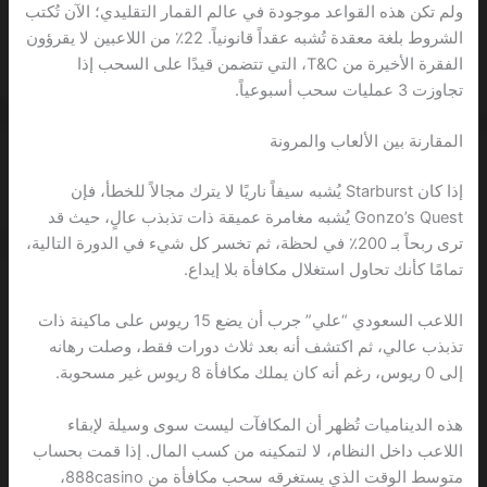
ولم تكن هذه القواعد موجودة في عالم القمار التقليدي؛ الآن تُكتب
الشروط بلغة معقدة تُشبه عقداً قانونياً. 22٪ من اللاعبين لا يقرؤون
الفقرة الأخيرة من T&C، التي تتضمن قيدًا على السحب إذا
تجاوزت 3 عمليات سحب أسبوعياً.
المقارنة بين الألعاب والمرونة
إذا كان Starburst يُشبه سيفاً ناريًا لا يترك مجالاً للخطأ، فإن
Gonzo’s Quest يُشبه مغامرة عميقة ذات تذبذب عالٍ، حيث قد
ترى ربحاً بـ 200٪ في لحظة، ثم تخسر كل شيء في الدورة التالية،
تمامًا كأنك تحاول استغلال مكافأة بلا إيداع.
اللاعب السعودي “علي” جرب أن يضع 15 ريوس على ماكينة ذات
تذبذب عالي، ثم اكتشف أنه بعد ثلاث دورات فقط، وصلت رهانه
إلى 0 ريوس، رغم أنه كان يملك مكافأة 8 ريوس غير مسحوبة.
هذه الديناميات تُظهر أن المكافآت ليست سوى وسيلة لإبقاء
اللاعب داخل النظام، لا لتمكينه من كسب المال. إذا قمت بحساب
متوسط الوقت الذي يستغرقه سحب مكافأة من 888casino،