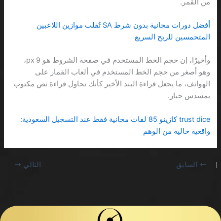
من القمر.
أفضل دورات مجانية بدون شرط SA تُقلب موازين اللاعبين
المتحمسين للربح السريع
وأخيرًا، إن حجم الخط المستخدم في صفحة الشروط هو 9 px،
وهو أصغر من حجم الخط المستخدم في ألعاب القمار على
الهواتف، ما يجعل قراءة البند الأخير كأنك تحاول قراءة نص مكتوب
بمسدس حبار.
trust dice كازينو 85 لفات مجانية فقط عند التسجيل السعودية:
واقعية خالية من الوهم
السابق
التالي