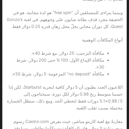
وبينما يتراءى للمتسلقين أن “free spin” هو لذة مجانية، هو في
الحقيقة مجرد قذف بطانة صابون على وجوههم. في لعبة Gonzo’s
Quest، كل دوران مجاني يحلّ محل رهان قدره 0.25 دولار فقط.
أنواع المكافآت الوهمية
مكافأة الترحيب: 25 دولار، مع شرط 40×.
مكافأة الإيداع الأول: 100 % حتى 200 دولار، شرط
30×.
مكافأة “no deposit” المزعومة: 5 دولار، شرط 50×.
اللاعبون الجدد يظنون أن 5 دولار كافية لتجربة Starburst، لكن إذا
حسبنا متوسط ربح 0.98 دولار لكل دورة، سيحتاجون إلى
5 / 0.98≈5.1 دورات فقط لتخطي الحد. ومع ذلك، ستظل الخسارة
محتملة بسبب تقلب اللعبة.
مقارنةً مع لعبة كازينو مباشر، حيث يفرض Casino.com رسوم
سحب ثابتة 3 دولار، فإن المكافأة تبدو وكأنها بطاطس مسلوقة