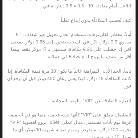
اللاعب أمام معادلة: 10 – 0.5 = 9.5 دينار صافي.
كيف تُحسب المكافأة بدون إيداع فعلياً
أولاً، معظم الكازينوهات تستخدم معدل تحويل غير شفاف؛ 1 €
يساوي 0.9 دولار، لكن في السحب يتحول إلى 0.85 دولار. بمعنى
آخر، إذا حصلت على 20 € مكافأة، ستنتهي بـ 17 دولار فقط. وهذا
أقل من نصف ما يروج له Betway في حملاته.
ثانياً، الحد الأدنى للمراهنة غالباً ما يكون 30 مرة قيمة المكافأة. إذا
كانت المكافأة 15 دولار، فهذا يعني رهان 450 دولار قبل أن ترفع أي
فوز.
العبارة الصادقة عن “VIP” والهدية المجانية
السلطان يطلق على “VIP” كأنها شقة فخمة، بينما هو في الحقيقة
غرفة نوم بأثاث مستعمل. مثال عملي: 1xBet يروج لعضوية “VIP”
بحزمة 100 دولار، ثم يفرض رسوم صيانة شهرية 10 دولار، أي ما
يعادل 10 ٪ من رصيدك.