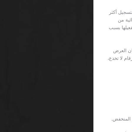
ة لتسجيل أكثر
ع لا يقل عن 200 ريال. إحصائية من
ي تفعيلها بسبب
المكافأة. فإذا كان العرض
حقيقي. الأرقام لا تخدع،
د المنخفض.