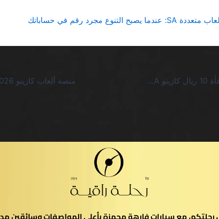
 يصبح التنوع مجرد رقم في حساباتك
أودع 5 ريال مكافأة 10 ريال كازينو SA: صدمة العروض السطحية التي لا تستحق الحلم
يل رحلتكم، مع سيارات فارهة مجهزة بأعلى المواصفات وسائقين مدر