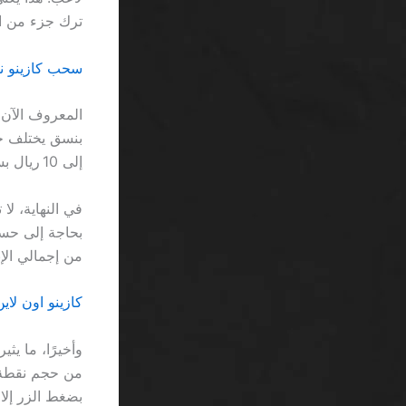
ترك جزء من ال
سحب كازينو نف
المعروف الآن 
إلى 10 ريال بسبب “تدابير تنظيمية”. لا يعتبر ذلك إبداعًا، بل تعديلًا سريعًا لتلبية متطلبات القوانين.
في النهاية، ل
من إجمالي الإن
كازينو اون لاي
وأخيرًا، ما ي
بضغط الزر إلا بعد تق