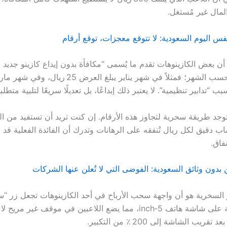
مال غير مُستغل.
س اليوم السعودية: لا تتوقع معجزات، توقع أرقام
أن بعض الكازينوهات تقدم ما يُسمى “مكافأة بدون إيداع كازينو جديد 
بنسق يختلف حسب الشهر؛ فمثلاً في شهر يناير يبلغ العرض 5
ا توجد طريقة سحرية لتجاوز هذه الأرقام. إن كنت تريد أن تستفيد من 
فاق.
ن بدون وثائق السعودية: الفوضى التي لا تُعلن عنها الشركات
ثير السخرية هو أن واجهة سحب الأرباح في أحد الكازينوهات تجعل زر 
من حجم نقطة على شاشة هاتف 5‑inch، مما يضع اللاعبين في موقف غير مر
ريب الشاشة إلى 200 ٪ من التكبير.