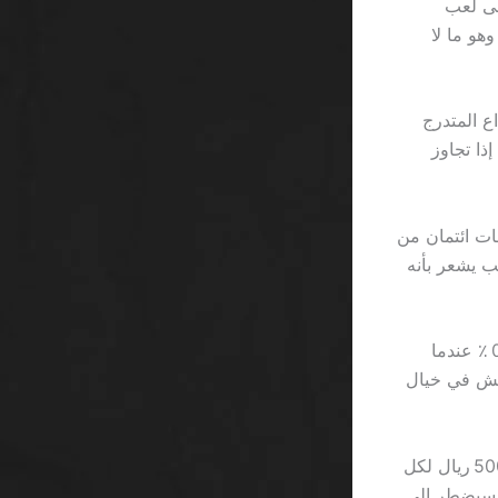
ال، لكنه اضطر إلى لعب
. النتيجة؟ ربح 3 ريال فقط، وهو ما لا
ع المتدرج
لسحب إذا تجاوز
قات ائتمان من
عب يشعر بأنه
التحليل الرياضي يوضح أن معدل العائد الفعلي للمكافأة بدون إيداع ينخفض إلى 0.03 ٪ عندما
 استثمارك، فأنت تعيش في خيال
أما بالنسبة للمنصات الشهيرة مثل Betway، فإنها تُضيف حدًا أقصى للرهان بقيمة 500 ريال لكل
 المكافأة؛ سيضطر إلى