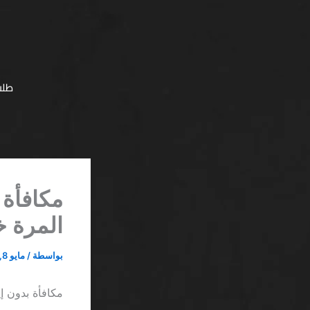
خطي
لى
لمحتوى
طلب
مكافأة 
المرة خ
بواسطة
/
مايو 8, 2026
مكافأة بدون إي