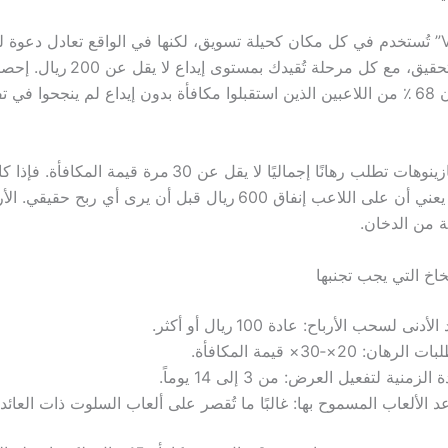
أولاً، كلمة “VIP” تُستخدم في كل مكان كحيلة تسويق، لكنها في الواقع تعادل دعو
من 4 مراحل تحقيق، مع كل مرحلة تُقيدك بمستوى إيدا
2023 تُظهر أن 68 ٪ من اللاعبين الذين استقبلوا مكافأة بدون إيداع لم ينجحوا ف
ثانيًا، بعض الكازينوهات تطلب رهانًا إجماليًا لا يقل عن 30 مرة قيمة 
20 ريال، فهذا يعني أن على اللاعب إنفاق 600 ريال قبل أن يرى أي ربح 
ة من الدخان.
خاخ التي يجب تجنبها
لأدنى لسحب الأرباح: عادة 100 ريال أو أكثر.
الرهان: 20×‑30× قيمة المكافأة.
 الزمنية لتفعيل العرض: من 3 إلى 14 يوماً.
د الألعاب المسموح بها: غالبًا ما تُقصر على ألعاب السلوت ذات العائ