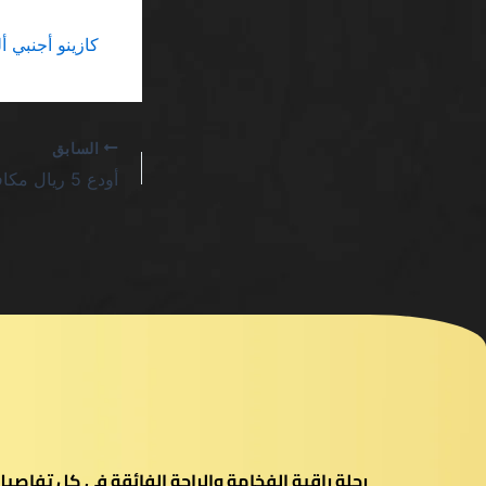
كازينو أجنبي ألعاب متعددة SA: عندما
السابق
رحلة راقية الفخامة والراحة الفائقة في كل تفاص