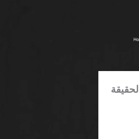
H
لحقيقة