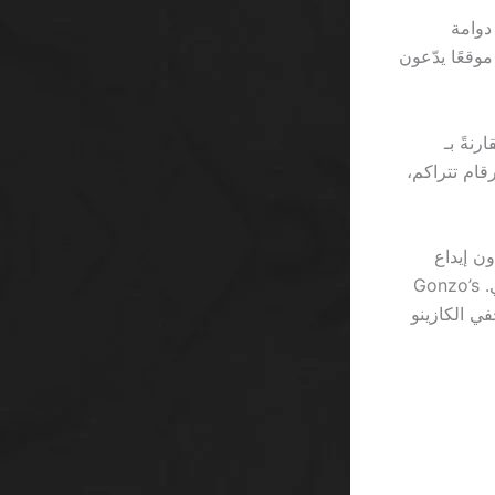
 في دوامة
بات رياضية لا تنتهي. 3 دقائق من البحث على Google تكشف عن أكثر من 27 موقعًا يدّعون
ذا لم تُجرّب أي لعبة خلال 7 أيام. مقارنةً بـ
لا يجوز سحب أي ربح أقل من 150 ريال. الأرقام تتراكم،
 بدون إيداع
كازينو جديد السعودية كما لو كان يتقلب بين 0.01 ٪ و0.05 ٪ من فرصة الربح الفعلي. Gonzo’s
خفي الكازينو