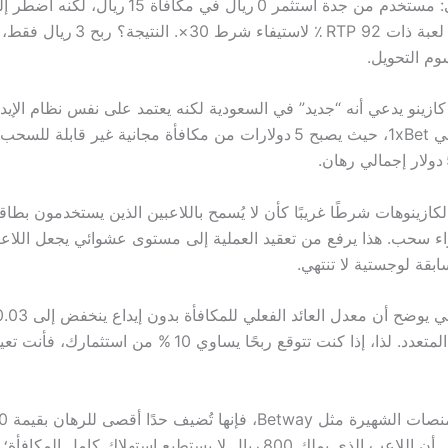
المثال الواقعي: مستخدم من جدة استثمر 0 ريال في مكافأة 15 ري
450 دورة في لعبة ذات RTP 92 ٪ لاستيفاء شرط 30×
م التحويل.
ازينو يدعي أنه “جديد” في السعودية لكنه يعتمد على نفس نظام الإيدا
كما هو شائع في 1xBet، حيث يصبح 5 دولارات من مكافأة مجانية غير قابلة ل
 الكازينوهات شرطًا غريبًا كأن لا يُسمح باللاعبين الذين يستخدمون بطا
Vis لإجراء سحب. هذا يرفع من تعقيد العملية إلى مستوى عشوائي يجعل اللا
قة لوجستية لا تنتهي.
يُطبق الشرط المتعدد. لذا، إذا كنت تتوقع ربحًا يساوي 10 % من
لاعب. هذا يعني أن اللاعب الذي يملك 800 ريال لا يستطيع استهلاك كامل