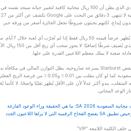
اللاعب السعودي الذي يظن أن 100 ريال مجانية كافية لتغيير حياته سيجد نفسه
حسا
بدون إيداع، لكنهم يخبئون شروطًا تجعل الجائزة أصغر من ورقة حبر.
مثلاً، Bet365 يُظهر عرضاً قيمته 50 ريال فقط إ
888casino الذي يُضيف شرطًا إضافيًا: 
ادلة صعبة لا يملك معظم اللاعبين القدرة على حلها.
وبينما يلعب البعض Starburst بسرعة صاروخية، يظل التوازن المالي في مكافأة
نظامه المتقلب، يبدو أكثر عدلاً لأن على الأقل يُظهر تقلبًا واضحًا، لا كأنما يُ
ار الوعد المجاني.
20 SA: ما هي الحقيقة وراء الوعود الفارغة
الرقمية التي لا يراها اللاعبون الجدد
لف الكلمة اللامعة “VIP”