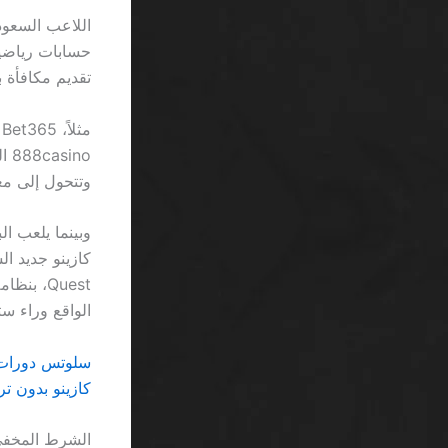
تقديم مكافأة 
وتتحول إلى مع
Quest، ب
الواقع وراء ست
سلوتس دورات مجانية السعودية 26
كازينو بدون ترخيص تطبيق SA يفضح الفخاخ 
الشرط المخفي خ