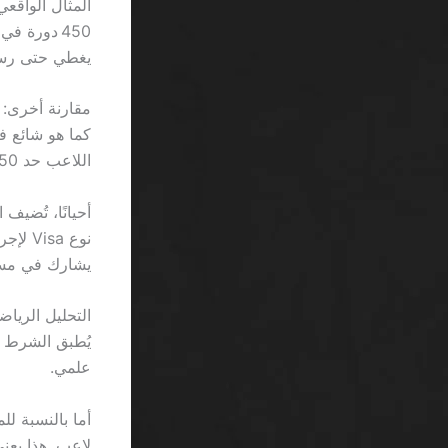
يغطي حتى رسو
مقارنة أخرى: ك
اللاعب حد 50 دولار إجمالي رهان.
أحيانًا، تُضيف
نوع a
يشارك في مساب
علمي.