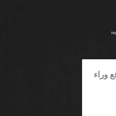
H
ع وراء