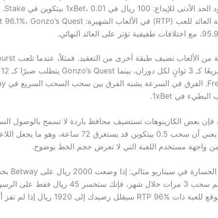
الأدنى للإيداع: 100 ريال في 1xBet، 0.01 بيتكوين في Stake.
نسبة العائد للعب (RTP) في الألعاب الشهيرة: zo’s Quest
فيفية تؤثر على العائد النهائي.
الأ
مكافأة Free Fall.
طيء في 1xBet.
، فإن بعض الكازينوهات تستضيف محافظ باردة لا تسمح بالوصول السر
العملات؛ وهذا يعني أن سحب 0.5 بيتكوين قد يستغرق 72 ساعة، و
ن واجهة مستخدم اللعبة التي لا تعرض حجم الخط بوضوح.
لكل سحب، وتم سحب 3 مرات خلال شهر، فإنك ستخسر 45 ري
قلل رصيدك إلى 1920 ريال إذا لم تفز أي شيء.