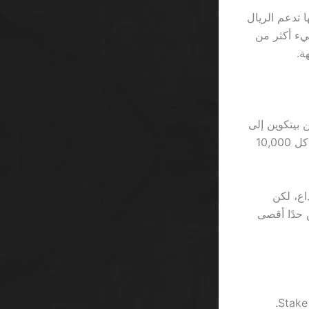
 تدعم الريال
% من اللاعبين يظنون أن “الـVIP” يعني شيء أكثر من
ة.
ن بيتكوين إلى
ريال، ستجد أن الرسوم تصل إلى 0.75% لكل عملية، ما يعني خسارة 75 ريال على كل 10,000
ونص على أول إيداع، لكن
لك بونص، بل يفرض حدًا أقصى