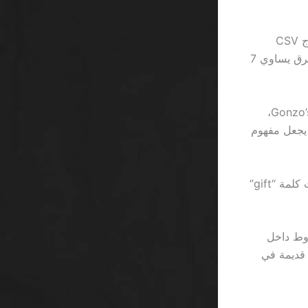
التحقق من الشفافية يتطلب النظر إلى سجل المعاملات. في Stake، يمكنك استخراج CSV
للمعاملات كل 7 أيام، بينما في 1xBet لا يقدم سوى ملخص أسبوعي غير مفصل. الفرق يساوي 7
التجربة الواقعية للعب: استخدمت 1500 ريال للبدء في Betway على لعبة Gonzo’s Quest،
 فقط، وهو ما يعادل خسارة 180 ريال، ما يجعل مفهوم
تذكر أن “free” لا يعني مجانية، ولا أحد يقدم هدايا حقيقية في عالم القمار. كلما رأيت كلمة “gift”
روط داخل
طة قديمة في