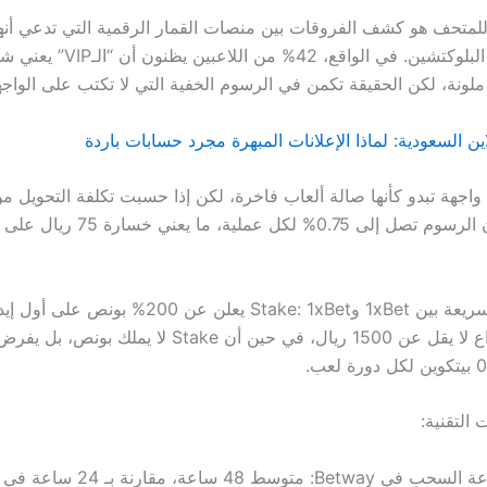
للمتحف هو كشف الفروقات بين منصات القمار الرقمية التي تدعي أنها
السعودي عبر البلوكتشين. في الواقع، 42
ملونة، لكن الحقيقة تكمن في الرسوم الخفية التي لا تكتب على الواجه
 السعودية: لماذا الإعلانات المبهرة مجرد حسابات باردة
 يقدم واجهة تبدو كأنها صالة ألعاب فاخرة، لكن إذا حسبت تكلفة التحويل م
وإليك مقارنة سريعة بين 1xBet وStake: 1xBet يعلن عن 200% ب
الشرط هو إيداع لا يقل عن 1500 ريال، في حين أن Stake لا يم
 التقنية:
ي Betway: متوسط 48 ساعة، مقارنة بـ 24 ساعة في Stake.