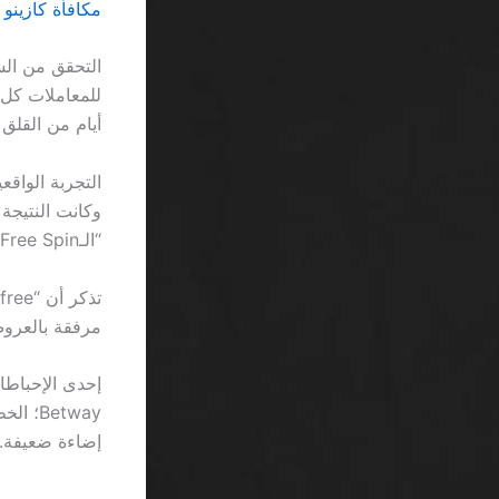
مكافأة كازينو رهان منخفض SA: عندم
أيام من القلق 
“الـFree Spin” يبدو كأنك تحصل على “حلوى مجانية” في عيادة أسنان.
مرفقة بالعروض،
إحدى الإحباطا
إضاءة ضعيفة.