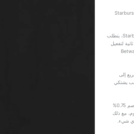
Starburst 96.1%، Gon
الأنواع المختلفة من الألعاب تضيف طبقة أخرى من التعقيد. فمثلاً، عندما تلعب Starburst، يتطلب
مر تركيزًا سريعًا كـ 3 ثوانٍ لكل دوران، بينما Gonzo’s Quest يتطلب صبرًا كـ 12 ثانية لتفعيل
 الفرق في السرعة يشبه الفرق بين سحب السحب السريع في Betway
يع إلى
هو ما يجعل اللاعب يشتكي
حساب صافي الخسارة في سيناريو مثالي: إذا وضعت 2000 ريال على Betway بخصم 0.75%
ال فقط على الرسوم، مع ذلك