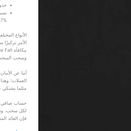
حدود الحد 
95.97%، مع اختلافات ط
وسحب السحب الب
أما عن الأمان
مثلما يشتكي م
فإن العائد المتوقع للعبة ذات RTP 96% سي