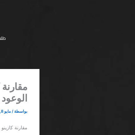
خطي
لى
لمحتوى
طلب
مقارنة 
الوعود 
بواسطة
/
مايو 8, 2026
مقارنة كازينو 