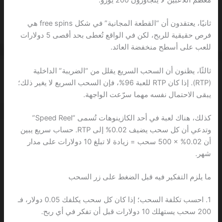
ثانيًا، يعتقدون أن “القطعة المجانية” في شكل free spins هي
فرص حقيقية للربح، لكن في الواقع تُعطى بحد أقصى 5 دولارات
للعب على أسطح منخفضة العائد.
ثالثًا، يظنون أن السحب السريع يقلل من “الضريبة” الداخلية
(RTP). إذا كان RTP للعبة 96%، فإن السحب السريع لا يغير ذلك؛
يبقى الاحتمال نفسه مهما سرّعت الواجهة.
كذلك، هناك لعبة في أحد الكازينوهات تُسمى “Speed Reel”
وتدعي أن كل سحب يضيف 0.02% إلى RTP. حساب سريع يبين
أن 0.02% × 500 سحب = زيادة لا تبلغ 10 دولارات على مدار
شهر.
ما يلزم التفكير فيه قبل الضغط على زر السحب
1. احسب تكلفة السحب؛ إذا كان كل سحب يكلفك 0.05 دولار، فـ
200 سحب يستهلك 10 دولارات قبل أن تفكر في أي ربح.