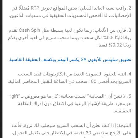
2. راقب نسبة العائد الفعلي؛ بعض المواقع تعرض RTP مُضللًا في
الإحصائيات، لذا افحص المستويات الحقيقية في منتديات اللاعبين.
3. قارن بين الألعاب؛ ربما تكون لعبة بسيطة مثل Cash Spin تقدم
ربحًا ثابتًا 0.5% لكل سحب، بينما سحب سريع في لعبة أخرى يقدّم
ربحًا 0.02% فقط.
تطبيق سلوتس للآيفون SA يكسر الوهم ويكشف الحقيقة القاسية
4. انتبه للحدود القصوى؛ العديد من الكازينوهات تُقيد السحب
السريع بحد أقصى 100 سحب في الساعة لتقليل المخاطر المالية.
5. لا تنسَ أن “المجانية” ليست مجانية؛ كل ما هو معروض بـ “gift”
هو مجرد طريقة لإشباع الرغبة في الإنفاق دون إدراك التكلفة
الحقيقية.
النتيجة: إذا كنت تظن أن السحب السريع سيجلب لك ثروة، فأنت
على الأرجح ستقضي 30 دقيقة في الانتظار حتى يكتمل التحويل،