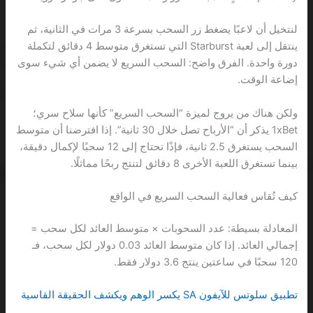
لنتخيل أن لاعبًا يضغط زر السحب بسرعة 3 مرات في الثانية، ثم
ينتقل إلى لعبة Starburst التي تستغرق متوسط 4 دقائق لتكملة
دورة واحدة. الفرق واضح: السحب السريع لا يضمن أي شيء سوى
إضاعة الوقت.
ولكن هناك من يروج لميزة “السحب السريع” كأنها سلاح سري؛
1xBet يذكر أن “الأرباح تصل خلال 30 ثانية”. إذا افترضنا أن متوسط
السحب يستغرق 2.5 ثانية، فإذًا تحتاج إلى 12 سحبًا لإكمال دقيقة،
بينما تستغرق اللعبة الأخرى 8 دقائق لتنتج ربحًا مماثلًا.
كيف تُقاس فعالية السحب السريع في الواقع
المعادلة بسيطة: عدد السحوبات × متوسط العائد لكل سحب =
إجمالي العائد. إذا كان متوسط العائد 0.03 دولار لكل سحب، فـ
120 سحبًا في ساعتين ينتج 3.6 دولار فقط.
تطبيق سلوتس للآيفون SA يكسر الوهم ويكشف الحقيقة القاسية