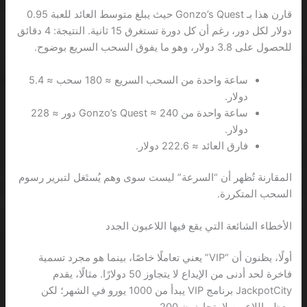
قارن هذا بـ Gonzo’s Quest حيث يبلغ متوسط العائد للعبة 0.95
دولار لكل دور، رغم أن كل دورة تستغرق 15 ثانية. النتيجة: 4 دقائق
للحصول على 3.8 دولار، وهو ما يفوق السحب السريع بوضوح.
ساعة واحدة من السحب السريع ≈ 180 سحب ≈ 5.4
دولار.
ساعة واحدة من Gonzo’s Quest ≈ 240 دور ≈ 228
دولار.
فارق العائد ≈ 222.6 دولار.
المقارنة تُظهر أن “السرعة” ليست سوى وهم يُستَغل لتبرير رسوم
السحب المتكررة.
الأخطاء الشائعة التي يقع فيها اللاعبون الجدد
أولًا، يظنون أن “VIP” يعني تعاملًا خاصًا، بينما هو مجرد تسمية
فاخرة لحد أدنى من الإيداع لا يتجاوز 50 دولارًا. مثالًا، يقدم
JackpotCity برنامج VIP يبدأ من 1000 يورو في الشهر؛ لكن
معظم اللاعبين لا يتجاوزون 200 يورو.