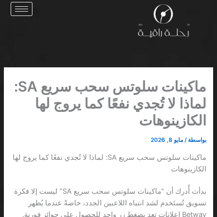
خطي
لى
لمحتوى
ماكينات سلوتس سحب سريع SA:
لماذا لا تُجدي نفعًا كما يروج لها
الكازينوهات
بواسطة
/
مايو 8, 2026
ماكينات سلوتس سحب سريع SA: لماذا لا تُجدي نفعًا كما يروج لها
الكازينوهات
بدأت أُدرك أن “ماكينات سلوتس سحب سريع SA” ليست إلا فكرة
تسويق تُستَخدم لشد انتباه اللاعبين الجدد، خاصةً عندما يُظهر
Betway إعلاناتٍ تعد بضغط زر واحد للحصول على جوائز فورية.