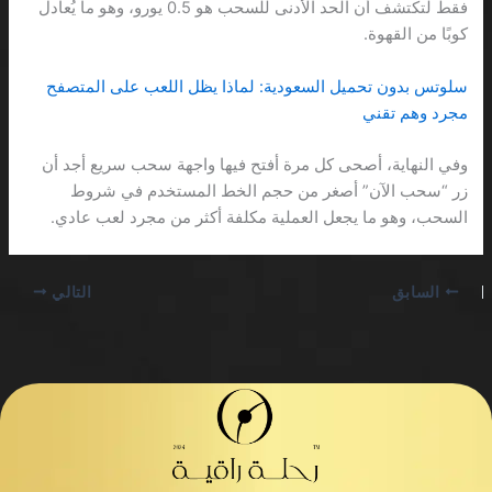
فقط لتكتشف أن الحد الأدنى للسحب هو 0.5 يورو، وهو ما يُعادل
كوبًا من القهوة.
سلوتس بدون تحميل السعودية: لماذا يظل اللعب على المتصفح
مجرد وهم تقني
وفي النهاية، أصحى كل مرة أفتح فيها واجهة سحب سريع أجد أن
زر “سحب الآن” أصغر من حجم الخط المستخدم في شروط
السحب، وهو ما يجعل العملية مكلفة أكثر من مجرد لعب عادي.
السابق
التالي