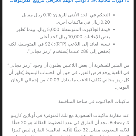
10 دورات مجانية SA لا تواكب الوهم الخرافي لترويج الكازينوهات
التحكم في الحد الأدنى للرهان: 0.10 ريال مقابل
0.20 ريال في ماكينات أخرى.
قيمة الجاكبوت المتوسطة: 5,000 ريال، بينما تُظهر
بعض الإعلانات 10,000 ريال كحد أعلى.
نسبة العائد إلى اللاعب (RTP): 92٪ في المتوسط، لكنه
يُخفض إلى 88٪ عندما يُستَخدم “رمز مجاني”.
من المثير للسخرية أن بعض اللاعبين يظنون أن وجود “رمز مجاني”
في اللعبة يرفع فرص الفوز، في حين أن الحساب البسيط يُظهر أن
كل رمز مجاني يُكلف اللاعب ما يعادل 0.03 ٪ من إجمالي الرهان
اليومي.
ماكينات الجاكبوت في ساحة المنافسة
عند مقارنة ماكينات السعودية مع تلك المتوفرة في أونلاين كازينو
كـ Betway، نجد أن الفارق في عدد الخطوط الفعّالة هو 20 خطًا
للآلية السعودية مقابل 32 خطًا للآلية العالمية؛ الفارق ليس كبيرًا