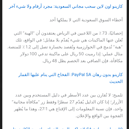
كازينو اون لاين سحب مجاني السعودية: مجرد أرقام ولا شيء آخر
أخطاء السوق السعودية التي لا يملكها أحد
إحصائيًا، 73 ٪ من اللاعبين في الرياض يعتقدون أن “الهبة” التي
تُعلن عنها الماكينات هي شيء يُقدّم بلا مقابل؛ في الواقع، تلك
“هبة” تُدمج في الخوارزمية وتُقصد بخسارة تصل إلى 1.2 ٪ للمنصة.
مثال عملي: إذا رميت 50 ريال على ماكينة تدعي 100 دولار
مكافأة، فإن الصافي بعد الخصم يظل 48 ريال.
كازينو بدون رهان PayPal SA: الفخاخ التي ينام عليها القمار
الحديث
تلميح: لا تُقارن بين عدد الأسطر في دليل المستخدم وبين عدد
الأزرار؛ إذا كان الدليل يُقدّم 27 سطرًا وفقط زر “مكافأة مجانية”
واحد، فإن نسبة المعلومات إلى الإقناع هي 27:1، وهذا ما يُظهر
الفجوة بين الواقع والإعلان.