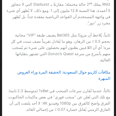
RNG يملك 2⁶⁴ حالة محتملة؛ مقارنةً بـ Starburst التي لا تتجاوز
5 أعمدة، هنا النسبة 12.8 مليون إلى 1. ومع ذلك، لا يُظهر أي شيء
في واجهة المستخدم أن القواعد الرياضية معقدة جداً، بل تُظهر
مجرد زر “دور”.
ثانياً، يُلاحظ أن مزودًا مثل Bet365 يضيف طبقة “VIP” مجانية
بحجم 0.5 ٪ من الرهان، وهو ما يُعادل تقريباً نصف سنت في كل
مرة؛ أي أن اللاعبين يظنون أنهم يحصلون على شيء ثم يُسحب
منهم بأسرع من سرعة Gonzo’s Quest التي تشتهر بتقلباتها
العالية.
مكافآت كازينو جوال السعودية: الحقيقة المرة وراء العروض
المبهرة
ثالثاً، عندما تُقارن سرعات السحب في 1xBet (متوسط 2.3 ثانية)
مع تلك التي تُعلن عن “سحب فوري” في بعض ماكينات الجاكبوت،
الفرق واضح كالفرق بين 1080p وفيديو 4K؛ لا أحد يلتفت إلى أن
الفارق الزمني يُقابل خسارة 0.07 ٪ من إجمالي العائد.