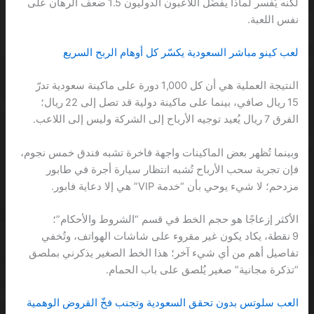
لكنه يُفسر لماذا يفضّل اللاعبون الدوليون 1.5 ضعف الرهان على
نفس اللعبة.
لعب كينو مباشر السعودية يكسّر كل أوهام الربح السريع
النتيجة العملية هي أن كل 1,000 دورة على ماكينة سعودية تدرّ
15 ريال صافي، بينما على ماكينة دولية قد تصل إلى 22 ريال؛
الفرق 7 ريال يُعيد توجيه الأرباح إلى الشركة وليس إلى اللاعب.
وبينما تُظهر بعض الماكينات واجهة فاخرة تشبه فندق خمس نجوم،
فإن تجربة سحب الأرباح تُشبه انتظار سيارة أجرة في طابور
مزدحم؛ لا شيء يوحي بأن “خدمة VIP” هي إلا دعاية فابور.
الأكثر إزعاجًا هو حجم الخط في قسم “الشروط والأحكام”؛
9 نقطة، يكاد يكون غير مقروء على شاشات الهواتف، وتُخفي
تفاصيل أهم من أي شيء آخر؛ هذا الخط الصغير يذكرني بملصق
“تذكرة مجانية” صغير يُلصق على باب الحمام.
العب سلوتس بدون تحقق السعودية وتجنب فخّ القروض الوهمية