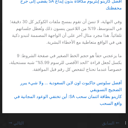
أفضل كازينو إيثريوم مكافأة بدون إيداع SA يفضي إلى جرح
محفظتك
وفي النهاية، لا تنسَ أن تقوم بمسح ملفات الكوكيز كل 30 دقيقة؛
في المتوسط، 19% من اللاعبين ينسون ذلك وتُعطل جلساتهم
تلقائياً. هذا مجرد مثال آخر على أن الواجهة المصممة لتبدو ذكية
هي في الواقع متعاطية مع الأخطاء البشرية.
ما يزعجني حقاً هو حجم الخط الصغير في صفحة الشروط: 9
بكسل تُجعل قراءة “الحد الأقصى للرسوم 5.99%” شبه مستحيلة،
خصوصاً عندما تحتاج لتفحص كل رقم قبل الموافقة.
أفضل سلوتس جاكبوت اون لاين السعودية … ولا شيء يبرر
الضجيج التسويقي
كازينو بطاقة ائتمان سحب SA: أين تختفي الوعود المجانية في
واقع السحب
السابق
التالي