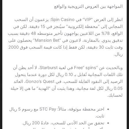
المواجهة بين العروض الترويجية والواقع
انظر إلى العرض “VIP” في Spin Casino: يزعمون أن السحب
المجاني إلى “محفظة إلكترونية” سيُنجز في 15 دقيقة. لكن في
الواقع، 78% من اللاعبين يواجهون تأخير متوسطه 48 دقيقة بسبب
تدقيق يدوي. بالمقارنة، لاعبون في “Mansion Bet” يحصلون على
وقت ثابت 30 دقيقة، لكن فقط إذا كانت قيمة السحب فوق 2000
ريال.
وبالحديث عن “Free” spins في لعبة Starburst، لا أحد يظن أن
تلك اللفات المجانية تُقابل بـ 0.10 ريال لكل دورة عندما يتحول
الرصيد إلى النقود القابلة للسحب. في Gonzo’s Quest، العائد
0.05 ريال لكل لفة مجانية، وهذا يثبت أن “الهدية” ما هي إلا حيلة
لحسابك.
اختر محفظة موثوقة، مثالاً: STC Pay مع رسوم 5 ريال
ثابت.
تحقق من الحد الأدنى للسحب، عادةً 200 ريال.