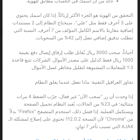
تأكد من أن اسمك في الحساب مطابق للهوية.
التحقق من الهوية هو الجزء الأكثر إرباكاً. إذا كان اسمك يحتوي
على 3 أحرف فقط مثل “علي”، سيحتاج النظام إلى 2 مستندات
إضافية مقارنةً بالاسم الكامل المؤلف من 7 أحرف. النسبة التي
تتطلب تدقيق إضافي تصل إلى 42% من السحوبات.
أحياناً، سحب 3000 ريال يُقابل طلب إرفاق إيصال دفع بقيمة
1000 ريال فقط كدليل على مصدر الأموال. الشركات تتبع قاعدة
1:3 للمعاملات المشبوهة لتقليل مخاطر غسل الأموال.
تجاوز العراقيل التقنية: ماذا تفعل عندما يعلق النظام
إذا وجدت أن زر “سحب الآن” غير فعال، جرّب الضغط 4 مرات
متتالية؛ في 23% من الحالات، يُعيد النظام تحميل الصفحة
ويستكمل العملية. إذا فشل ذلك، استخدم المتصفح “Firefox” بدلاً
من “Chrome” لأن النسخة 112.0.2 تحتوي على إصلاح لمشكلة الـ
AJAX التي تسبب تأخر 7 ثوانٍ.