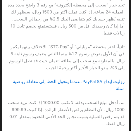
تجد خيار “سحب إلى محفظة إلكترونية” مع رقم 3 واضح يحدد مدة
العملية 24 ساعة. إذا كنت تملك أكثر من 1500 ريال، سيظهر لك
تنبيه يُظهر حسابك كم يتقاضى البنك 2.5% من إجمالي السحب.
أما إذا كان رصيدك أقل من 500 ريال، فستستمتع بخصم ثابت 10
ريالات فقط.
ثانياً، اختر محفظة “موبايلي” أو “STC Pay”. الاختلاف بينهما يكمن
في أن الأول يفرض رسوم 1.2% بينما الثاني يضيف رسوم ثابتة 5
ريال. بالمقارنة مع سحب إلى بطاقة ائتمان حيث قد تصل الرسوم
إلى 3%، يبدو الخيار الأخير أكثر رحمةً للجيب.
روليت إيداع PayPal SA: عندما يتحول الحظ إلى معادلة رياضية
مملة
ثم، أدخل مبلغ السحب بدقة. لا تكتب 1000.00 إذا كنت تريد سحب
1000 ريال، لأن النظام يرفض الأصفار الزائدة. إذا كتبت 999.99
قد يتم رفض العملية بسبب تجاوز الحد الأدنى للحدود بمقدار 0.01
ريال فقط.