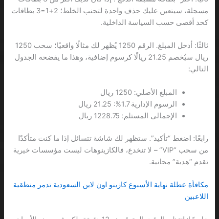
مسجلة، سيتعين عليك حذف واحدة لتجنب الخلط؛ 2+1=3 بطاقات
كحد أقصى حسب السياسة الداخلية.
ثالثًا: أدخل المبلغ. الرقم 1250 يُظهر لك مثالًا واقعيًا؛ سحب 1250
ريال سيُخصم 21.25 ريالًا كرسوم إضافية، وهذا ما يفضحه الجدول
التالي:
المبلغ الأصلي: 1250 ريال
الرسوم الإدارية 1.7%: 21.25 ريال
الإجمالي المستلم: 1228.75 ريال
رابعًا: اضغط “تأكيد”. ستظهر لك شاشة تتسائل إذا ما كنت متأكدًا
من سحب “VIP” – لا تنخدع، فالكازينوهات ليست مؤسسات خيرية
تقدم “هدية” مجانية.
مكافأة عطلة نهاية الأسبوع كازينو اون لاين السعودية تدمر منطقية
اللاعبين