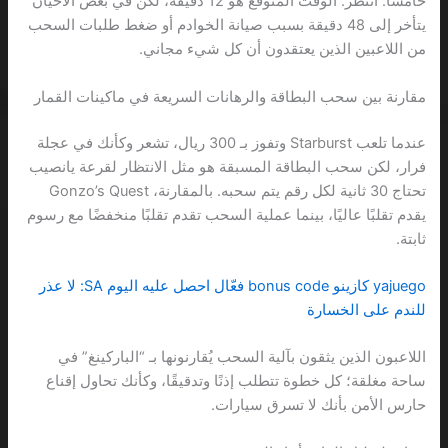
خامسًا: انتظر. الوقت المتوقع هو 12 دقيقة، لكن في بعض الأحيان
يتأخر إلى 48 دقيقة بسبب صيانة الخوادم أو ضغط طلبات السحب
من اللاعبين الذين يعتقدون أن كل شيء مجاني.
مقارنة بين سحب البطاقة والرهانات السريعة في ماكينات القمار
عندما تلعب Starburst وتفوز بـ 300 ريال، تشعر وكأنك في عجلة
فرار، لكن سحب البطاقة المسبقة هو مثل الانتظار لقرعة يانصيب
تحتاج 30 ثانية لكل رقم يتم سحبه. بالمقارنة، Gonzo’s Quest
يقدم تقلبًا عاليًا، بينما عملية السحب تقدم تقلبًا منخفضًا مع رسوم
ثابتة.
yajuego كازينو bonus code فعّال احصل عليه اليوم SA: لا عذر
للندم على الخسارة
اللاعبون الذين يثقون بآلية السحب يُقارنونها بـ “الباركينغ” في
ساحة مغلقة؛ كل خطوة تتطلب إذنًا وتدقيقًا، وكأنك تحاول إقناع
حارس الأمن بأنك لا تسرق سيارات.