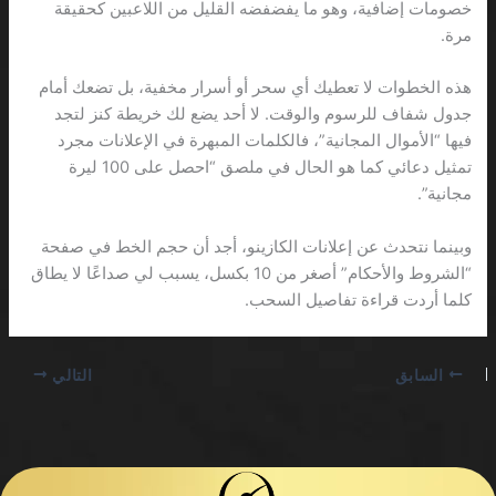
خصومات إضافية، وهو ما يفضفضه القليل من اللاعبين كحقيقة
مرة.
هذه الخطوات لا تعطيك أي سحر أو أسرار مخفية، بل تضعك أمام
جدول شفاف للرسوم والوقت. لا أحد يضع لك خريطة كنز لتجد
فيها “الأموال المجانية”، فالكلمات المبهرة في الإعلانات مجرد
تمثيل دعائي كما هو الحال في ملصق “احصل على 100 ليرة
مجانية”.
وبينما نتحدث عن إعلانات الكازينو، أجد أن حجم الخط في صفحة
“الشروط والأحكام” أصغر من 10 بكسل، يسبب لي صداعًا لا يطاق
كلما أردت قراءة تفاصيل السحب.
السابق
التالي