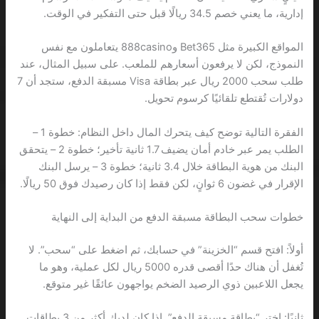
إدارية، ما يعني خصم 34.5 ريالًا قبل حتى التفكير في الوقت.
المواقع الكبيرة مثل Bet365 و888casino يتعاملون مع نفس
النموذج، لكن لا يرفعون أسعارهم للملعب. على سبيل المثال، عند
طلب سحب 2000 ريال عبر بطاقة Visa مسبقة الدفع، ستجد أن 7
دولارات تُقتطع تلقائيًا كرسوم تحويل.
الفقرة التالية توضح كيف يتحرك المال داخل النظام: خطوة 1 –
الطلب يمر عبر خادم أمان يضيف 1.7 ثانية تأخير؛ خطوة 2 – يتحقق
البنك من هوية البطاقة خلال 3.4 ثانية؛ خطوة 3 – يرسل البنك
الإقرار في غضون 6 ثوانٍ، لكن فقط إذا كان رصيدك فوق 50 ريالًا.
خطوات سحب البطاقة مسبقة الدفع من البداية إلى النهاية
أولاً: افتح قسم “الخزينة” في حسابك، ثم اضغط على “سحب”. لا
تُغفل أن هناك حدًا أقصى قدره 5000 ريال لكل عملية، وهو ما
يجعل اللاعبين ذوي الرصيد الضخم يواجهون عائقًا غير متوقع.
ثانيًا: اختر “بطاقة مسبقة الدفع”. إذا كان لديك أكثر من 3 بطاقات