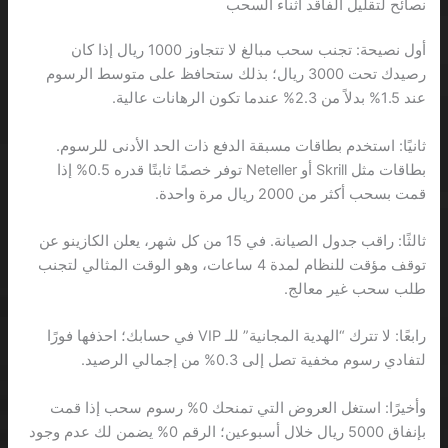
نصائح لتقليل الفاقد أثناء السحب
أول نصيحة: تجنب سحب مبالغ لا تتجاوز 1000 ريال إذا كان
رصيدك تحت 3000 ريال؛ بذلك ستحافظ على متوسط الرسوم
عند 1.5% بدلاً من 2.3% عندما تكون الرهانات عالية.
ثانيًا: استخدم بطاقات مسبقة الدفع ذات الحد الأدنى للرسوم.
بطاقات مثل Skrill أو Neteller توفر خصمًا ثابتًا قدره 0.5% إذا
قمت بسحب أكثر من 2000 ريال مرة واحدة.
ثالثًا: راقب جدول الصيانة. في 15 من كل شهر، يعلن الكازينو عن
توقف مؤقت للنظام لمدة 4 ساعات، وهو الوقت المثالي لتجنب
طلب سحب غير معالج.
رابعًا: لا تترك “الهدية المجانية” للـ VIP في حسابك؛ احذفها فورًا
لتفادي رسوم مخفية تصل إلى 0.3% من إجمالي الرصيد.
وأخيرًا: استغل العروض التي تمنحك 0% رسوم سحب إذا قمت
بإنفاق 5000 ريال خلال أسبوعين؛ الرقم 0% يضمن لك عدم وجود