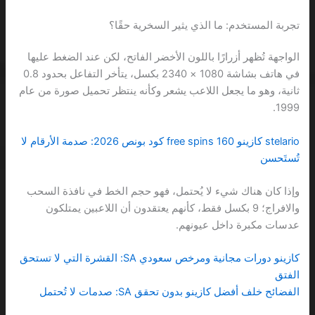
تجربة المستخدم: ما الذي يثير السخرية حقًا؟
الواجهة تُظهر أزرارًا باللون الأخضر الفاتح، لكن عند الضغط عليها
في هاتف بشاشة 1080 × 2340 بكسل، يتأخر التفاعل بحدود 0.8
ثانية، وهو ما يجعل اللاعب يشعر وكأنه ينتظر تحميل صورة من عام
1999.
stelario كازينو 160 free spins كود بونص 2026: صدمة الأرقام لا
تُستَحسن
وإذا كان هناك شيء لا يُحتمل، فهو حجم الخط في نافذة السحب
والافراج؛ 9 بكسل فقط، كأنهم يعتقدون أن اللاعبين يمتلكون
عدسات مكبرة داخل عيونهم.
كازينو دورات مجانية ومرخص سعودي SA: القشرة التي لا تستحق
الفتق
الفضائح خلف أفضل كازينو بدون تحقق SA: صدمات لا تُحتمل