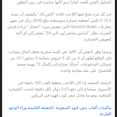
التحليل الفني للعبة: لماذا تبدو كأنها صامدة في زمن التطور
في كل مرة يفتح فيها اللاعب نافذة “كاش باك” يكتشف أن نسبة
0.5٪ لا تكفي لتغطية خسارة متوسطية تبلغ 2500 ريال في شهر.
مقارنةً بـ Gonzo’s Quest التي تتضمن ميزة “انفجار” لزيادة فرص
الضربة، يظل “كرابس مباشر اون لاين SA” يفتقر إلى أي آلية
لتعويض الخسارة.
وبينما يظن البعض أن “gift” هي كلمة سحرية تجعل المال ينساب،
فإن الواقع يُظهر أن 4 من كل 5 عروض مجانية لا تتجاوز 0.1٪ من
إجمالي المدفوعات. أحيانًا، تحتاج إلى إكمال 12 مهمة صعبة
للحصول على لفة مجانية واحدة.
النتيجة العملية: إذا كان اللاعب يخطط للعب 150 دقيقة في
الأسبوع، سيحتاج إلى دفع 0.03 دولار لكل دقيقة لتجنب الخسارة
الصافية، وهو ما يعادل سعر كوب قهوة في الرياض.
ماكينات ألعاب بدون قيود السعودية: الحقيقة القاسية وراء الوعود
الفارغة