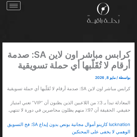
خطي
لى
لمحتوى
كرابس مباشر اون لاين SA: صدمة
أرقام لا تُقَلّبها أي حملة تسويقية
بواسطة
/
مايو 8, 2026
كرابس مباشر اون لاين SA: صدمة أرقام لا تُقَلّبها أي حملة تسويقية
المعادلة تبدأ بـ 3٪ من اللاعبين الذين يظنون أن “VIP” تعني امتياز
حقيقي. الحقيقة أن 97٪ منهم يظلون محاصرين في دورة لا تنتهي.
lucknation كازينو أموال مجانية بونص بدون إيداع SA: فخ التسويق
الوهمي لا يخفى على المحنكين