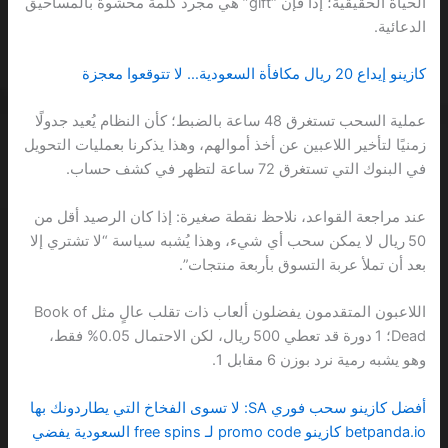
الحياة الحقيقية؛ إذاً فإن “gift” هي مجرد كلمة محشوة بالمساحيق
الدعائية.
كازينو إيداع 20 ريال مكافأة السعودية… لا تتوقعوا معجزة
عملية السحب تستغرق 48 ساعة بالضبط؛ كأن النظام يُعيد جدولًا
زمنيًا لتأخير اللاعبين عن أخذ أموالهم، وهذا يذكرنا بعمليات التحويل
في البنوك التي تستغرق 72 ساعة لتظهر في كشف حساب.
عند مراجعة القواعد، نلاحظ نقطة صغيرة: إذا كان الرصيد أقل من
50 ريال لا يمكن سحب أي شيء، وهذا يُشبه سياسة “لا تشتري إلا
بعد أن تملأ عربة التسوق بأربعة منتجات”.
اللاعبون المتقدمون يفضلون ألعاب ذات تقلب عالٍ مثل Book of
Dead؛ 1 دورة قد تعطي 500 ريال، لكن الاحتمال 0.05% فقط،
وهو يشبه رمية نرد بوزن 6 مقابل 1.
أفضل كازينو سحب فوري SA: لا تسوى الفخاخ التي يطاردونك بها
betpanda.io كازينو promo code لـ free spins السعودية يفضي