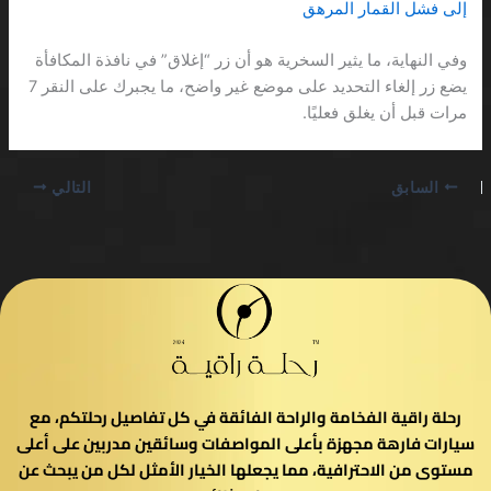
إلى فشل القمار المرهق
وفي النهاية، ما يثير السخرية هو أن زر “إغلاق” في نافذة المكافأة
يضع زر إلغاء التحديد على موضع غير واضح، ما يجبرك على النقر 7
مرات قبل أن يغلق فعليًا.
السابق
التالي
رحلة راقية الفخامة والراحة الفائقة في كل تفاصيل رحلتكم، مع
سيارات فارهة مجهزة بأعلى المواصفات وسائقين مدربين على أعلى
مستوى من الاحترافية، مما يجعلها الخيار الأمثل لكل من يبحث عن