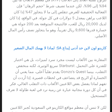
تتراوح نسبة العائد إلى اللاعب (RTP) في معظم الألعاب ما بين
94% إلى 96%، لكن عندما تضيف شرط “حجم الرهان” فإن
الفعالية الحقيقية للعرض تتقلص إلى ما لا يتجاوز 47% إذا كان
اللاعب يراهن بمعدل 5 دولارات في كل جولة. في الواقع، إذا كان
لديك 20,000 ريال للعب، فالنتيجة المتوقعة بعد 200 جولة هي
خسارة قدرها 9,600 ريال تقريباً، وهو ما يتجاوز نصف رأس المال
الأصلي.
كازينو اون لاين حد أدنى إيداع SA: لماذا لا يهمك المال الصغير
المقارنة بين الألعاب ليست مجرد سرد لميزات، بل هي اختبار
للقدرة على التحمل. Starburst سريع الوتيرة، لكنه منخفض
التقلب، بينما Gonzo’s Quest يقدم تقلباً أعلى، مما يعني أن
الخسارة أو الربح قد يتضاعف في لحظات قصيرة. إذا أردت أن
تفهم لماذا يفضل بعض اللاعبين الألعاب ذات التقلب العالي، فكر
في أن كل دورة مجانية عبارة عن رمية نرد في لعبة طاولة لا تعرف
المستحيل.
لكن لا تنس أن معظم مواقع الكازينو في السعودية تُجبر اللاعبين