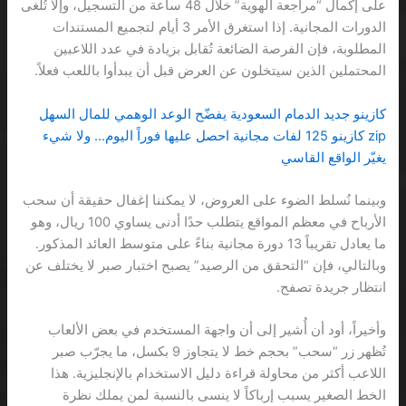
على إكمال “مراجعة الهوية” خلال 48 ساعة من التسجيل، وإلا تُلغى
الدورات المجانية. إذا استغرق الأمر 3 أيام لتجميع المستندات
المطلوبة، فإن الفرصة الضائعة تُقابل بزيادة في عدد اللاعبين
المحتملين الذين سيتخلون عن العرض قبل أن يبدأوا باللعب فعلاً.
كازينو جديد الدمام السعودية يفضّح الوعد الوهمي للمال السهل
zip كازينو 125 لفات مجانية احصل عليها فوراً اليوم… ولا شيء
يغيّر الواقع القاسي
وبينما نُسلط الضوء على العروض، لا يمكننا إغفال حقيقة أن سحب
الأرباح في معظم المواقع يتطلب حدًا أدنى يساوي 100 ريال، وهو
ما يعادل تقريباً 13 دورة مجانية بناءً على متوسط العائد المذكور.
وبالتالي، فإن “التحقق من الرصيد” يصبح اختبار صبر لا يختلف عن
انتظار جريدة تصفح.
وأخيراً، أود أن أُشير إلى أن واجهة المستخدم في بعض الألعاب
تُظهر زر “سحب” بحجم خط لا يتجاوز 9 بكسل، ما يجرّب صبر
اللاعب أكثر من محاولة قراءة دليل الاستخدام بالإنجليزية. هذا
الخط الصغير يسبب إرباكاً لا ينسى بالنسبة لمن يملك نظرة