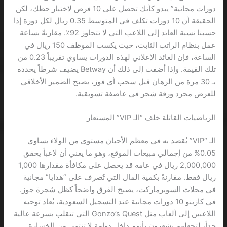
دورات مجانية” يبدو كأنك تحصل على 10 فرص لاختبار حظك، لكن
الحقيقة أن 10 دورات تكلف في المتوسط 0.35 ريال لكل دورة إذا
حسبنا نسبة العائد إلى اللاعب التي لا تتجاوز 92٪. مقارنةً بساعة
عمل بنظام الراتب الثابت، حيث يكسب الموظف 150 ريال في
الساعة، فإن العائد الإعلاني لهذه الدورات يساوي تقريباً 0.23 من
تلك القيمة. وإذا أضفت إلى ذلك أن Betway يضيف شرطاً يحدده
بـ 30 مرة من الرهان قبل سحب أي فوز، يصبح الضمير الأخلاقي
للعرض مجرد ورقة شجر في عاصفة تسويقية.
الرياضيات القاتلة خلف “الـ VIP” المستعار
الـ “VIP” يُقصد به في معظم الأحيان مستوى من الولاء يساوي
0.05% من إجمالي مبيعات الموقع، وهو ما يعني أن لاعباً يحقق
2,000,000 ريال في عامه قد يحصل على مكافأة مقدارها 1,000
ريال فقط. مقارنةً بكمية المال التي تُصرف على “هدايا” مجانية
في محلات السوبرماركت، يصبح الفرق واضحاً كظل شجرة جوز.
في كازينو 10 دورات مجانية عند التسجيل السعودية، يُعاد توجيه
اللاعبين إلى ألعاب مثل Gonzo’s Quest التي تتقلب بسرعة عالية
جداً، لتجعلهم يشعرون بأنهم داخل دوامة لا تنتهي من الخسارة