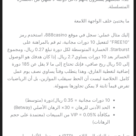
المتسلسلة.
ما يختبئ خلف الواجهة اللامعة
إليك مثال عملي: سجل في موقع 888casino، استخدم رمز
“FREE10” لتفعيل 10 دورات مجانية، ثم قم بالمراهنة على
Starburst. الخسارة المتوسطة لكل دورة تبلغ 0.27 ريال، ومجموع
الخسائر بعد 10 دورات يساوي 2.7 ريال. إذا كان هدفك هو الوصول
إلى 50 ريال ربح صافي، فإنك تحتاج إلى ما لا يقل عن 185 دورة
إضافية لتغطية الفارق، وهذا يتطلب وقتاً يساوي نصف يوم عمل
كامل. الخلاصة ليست أن الحظ سيقلب الموازين، بل أن الرياضيات
تفرض قيماً ثابتة لا يمكن تجاوزها بسهولة.
10 دورات مجانية = 0.35 ريال/دورة (متوسط)
الحد الأدنى للرهان = 30× الرهان الأصلي (Betway)
مكافأة VIP = 0.05% من المبيعات (معتمدة على حجم
الرهانات)