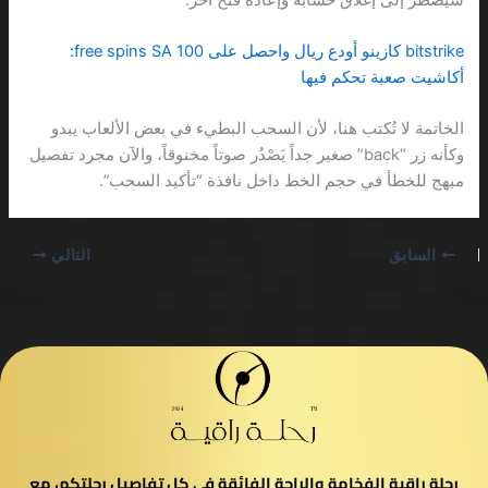
bitstrike كازينو أودع ريال واحصل على 100 free spins SA:
أكاشيت صعبة تحكم فيها
الخاتمة لا تُكتب هنا، لأن السحب البطيء في بعض الألعاب يبدو
وكأنه زر “back” صغير جداً يَصْدُر صوتاً مخنوقاً، والآن مجرد تفصيل
مبهج للخطأ في حجم الخط داخل نافذة “تأكيد السحب”.
السابق
التالي
رحلة راقية الفخامة والراحة الفائقة في كل تفاصيل رحلتكم، مع