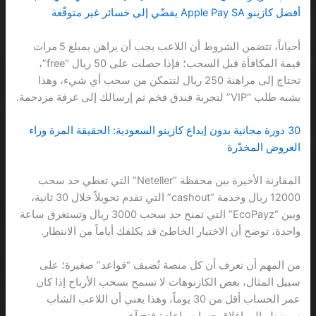
أفضل كازينو Apple Pay SA يفضّي إلى خسائر غير متوقّعة
أحياناً، تتضمن الشروط أن اللاعب يجب أن يراهن بمبلغ 5 مرات
قيمة المكافأة قبل السحب؛ فإذا حصلت على 50 ريال “free”،
تحتاج إلى مراهنة 250 ريال لتتمكن من سحب أي شيء، وهذا
يشبه طلب “VIP” لتجربة فندق فخم ثم إرسالك إلى غرفة مزدحمة.
30 دورة مجانية بدون إيداع كازينو السعودية: الحقيقة المرة وراء
العروض المخدّرة
المقارنة الأخيرة بين محفظة “Neteller” التي تعطي حد سحب
12000 ريال وخدمة “cashout” التي تقدم تحويلاً خلال 30 ثانية،
وبين “EcoPayz” التي تمنح حد سحب 3000 ريال وتستغرق ساعة
واحدة، توضح أن الاختيار الخاطئ قد يكلفك أياماً من الانتظار.
من المهم أن تعرف أن كل منصة تُضيف “قواعد” صغيرة؛ على
سبيل المثال، بعض الكازنوهات لا تسمح بسحب الأرباح إذا كان
عمر الحساب أقل من 30 يوماً، وهذا يعني أن اللاعب الشاب
سيضطر إلى إغلاق حسابه وإعادة فتح آخر.