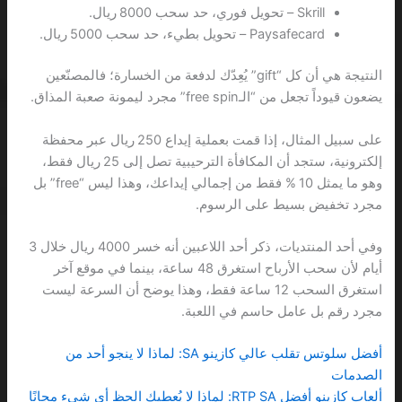
Skrill – تحويل فوري، حد سحب 8000 ريال.
Paysafecard – تحويل بطيء، حد سحب 5000 ريال.
النتيجة هي أن كل “gift” يُعِدّك لدفعة من الخسارة؛ فالمصنّعين
يضعون قيوداً تجعل من “الـfree spin” مجرد ليمونة صعبة المذاق.
على سبيل المثال، إذا قمت بعملية إيداع 250 ريال عبر محفظة
إلكترونية، ستجد أن المكافأة الترحيبية تصل إلى 25 ريال فقط،
وهو ما يمثل 10 % فقط من إجمالي إيداعك، وهذا ليس “free” بل
مجرد تخفيض بسيط على الرسوم.
وفي أحد المنتديات، ذكر أحد اللاعبين أنه خسر 4000 ريال خلال 3
أيام لأن سحب الأرباح استغرق 48 ساعة، بينما في موقع آخر
استغرق السحب 12 ساعة فقط، وهذا يوضح أن السرعة ليست
مجرد رقم بل عامل حاسم في اللعبة.
أفضل سلوتس تقلب عالي كازينو SA: لماذا لا ينجو أحد من
الصدمات
ألعاب كازينو أفضل RTP SA: لماذا لا يُعطيك الحظ أي شيء مجانًا