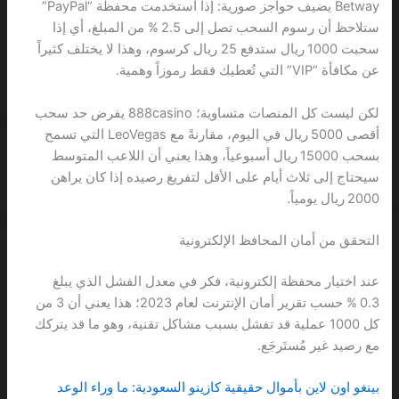
Betway يضيف حواجز صورية: إذا استخدمت محفظة “PayPal”
ستلاحظ أن رسوم السحب تصل إلى 2.5 % من المبلغ، أي إذا
سحبت 1000 ريال ستدفع 25 ريال كرسوم، وهذا لا يختلف كثيراً
عن مكافأة “VIP” التي تُعطيك فقط رموزاً وهمية.
لكن ليست كل المنصات متساوية؛ 888casino يفرض حد سحب
أقصى 5000 ريال في اليوم، مقارنةً مع LeoVegas التي تسمح
بسحب 15000 ريال أسبوعياً، وهذا يعني أن اللاعب المتوسط
سيحتاج إلى ثلاث أيام على الأقل لتفريغ رصيده إذا كان يراهن
2000 ريال يومياً.
التحقق من أمان المحافظ الإلكترونية
عند اختيار محفظة إلكترونية، فكر في معدل الفشل الذي يبلغ
0.3 % حسب تقرير أمان الإنترنت لعام 2023؛ هذا يعني أن 3 من
كل 1000 عملية قد تفشل بسبب مشاكل تقنية، وهو ما قد يتركك
مع رصيد غير مُستَرجَع.
بينغو اون لاين بأموال حقيقية كازينو السعودية: ما وراء الوعد