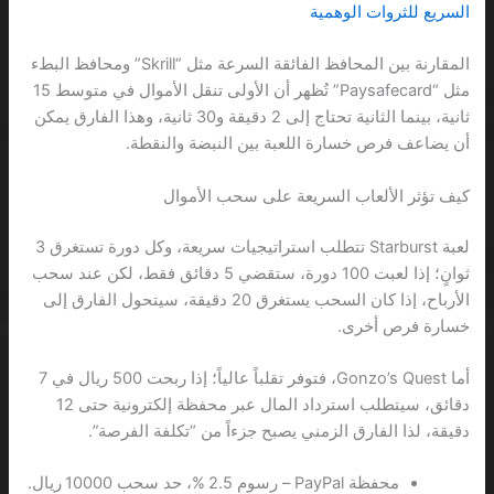
السريع للثروات الوهمية
المقارنة بين المحافظ الفائقة السرعة مثل “Skrill” ومحافظ البطء
مثل “Paysafecard” تُظهر أن الأولى تنقل الأموال في متوسط 15
ثانية، بينما الثانية تحتاج إلى 2 دقيقة و30 ثانية، وهذا الفارق يمكن
أن يضاعف فرص خسارة اللعبة بين النبضة والنقطة.
كيف تؤثر الألعاب السريعة على سحب الأموال
لعبة Starburst تتطلب استراتيجيات سريعة، وكل دورة تستغرق 3
ثوانٍ؛ إذا لعبت 100 دورة، ستقضي 5 دقائق فقط، لكن عند سحب
الأرباح، إذا كان السحب يستغرق 20 دقيقة، سيتحول الفارق إلى
خسارة فرص أخرى.
أما Gonzo’s Quest، فتوفر تقلباً عالياً؛ إذا ربحت 500 ريال في 7
دقائق، سيتطلب استرداد المال عبر محفظة إلكترونية حتى 12
دقيقة، لذا الفارق الزمني يصبح جزءاً من “تكلفة الفرصة”.
محفظة PayPal – رسوم 2.5 %، حد سحب 10000 ريال.