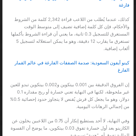
فارغة
كذلك، عندما يُطلب من اللاعب قراءة 2,342 كلمة من الشروط
والأحكام، فإن كل كلمة إضافية تضيف إلى متوسط الوقت
المستغرق للتسجيل 0.3 ثانية، ما يعني أن قراءة الشروط بأكملها
تستغرق ما يقارب 12 دقيقة، وهو ما يمكن استغلاله لتسجيل 5
ألعاب إضافية.
كينو آيفون السعودية: صدمة الصفقات الفارغة في عالم القمار
الفارغ
إن الفروق الدقيقة بين 0.001 بيتكوين و0.002 بيتكوين تبدو للعين
غير ملحوظة، لكنها في النهاية تعني خسارة أو ربح مقداره 0.1
دولار، وهو ما يجعل كل قرش يُقنص لا يتجاوز حدود إحصائية 0.5%
من إجمالي الرهانات اليومية.
وفي النهاية، لا أحد يستطيع إنكار أن 0.75 من اللاعبين يخلون عن
الكازينو بعد أول خسارة تفوق 0.03 بيتكوين، ما يوضح أن القسوة
المالية تفوق أي “هدية” تسويقية.