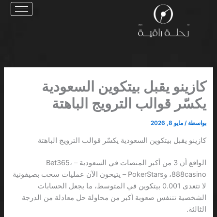
خطي
لى
لمحتوى
كازينو يقبل بيتكوين السعودية
يكسّر قوالب الترويج الباهتة
بواسطة
/
مايو 8, 2026
كازينو يقبل بيتكوين السعودية يكسّر قوالب الترويج الباهتة
الواقع أن 3 من أكبر المنصات في السعودية – Bet365،
888casino، وPokerStars – يتيحون الآن عمليات سحب بصيفونية
لا تتعدى 0.001 بيتكوين في المتوسط، ما يجعل الحسابات
الشخصية تتنفس صعوبة أكبر من محاولة حل معادلة من الدرجة
الثالثة.