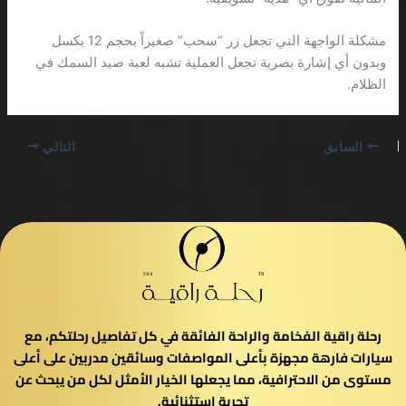
مشكلة الواجهة التي تجعل زر “سحب” صغيراً بحجم 12 بكسل
وبدون أي إشارة بصرية تجعل العملية تشبه لعبة صيد السمك في
الظلام.
السابق
التالي
رحلة راقية الفخامة والراحة الفائقة في كل تفاصيل رحلتكم، مع
سيارات فارهة مجهزة بأعلى المواصفات وسائقين مدربين على أعلى
مستوى من الاحترافية، مما يجعلها الخيار الأمثل لكل من يبحث عن
تجربة استثنائية.