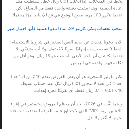
لخطأ في المدخلات. إذا أدخلت 0.01 ريال خطأً، سيتطلب منك
إعادة العملية، وهذا يضيف دقيقة واحدة فقط من الضياع، لكن
عندما يتكرر 100 مرة، يصبح الوقوع في فخ الإحباط أمرًا محتملًا.
سحب لحساب بنكي كازينو SA: لماذا تبدو العملية كأنها اختبار صبر
الآن، دعونا نتحدث عن حجم النص الصغير في شروط الاستخدام؛
الخط 9 نقطة يسبب إجهادًا بصريًا لا يُحتمل، ولا أحد يشتكي إلا
عندما يكتشف أن الحد الأدنى للسحب هو 15 ريال، وهو أقل من
تكلفة قهوة واحدة في الرياض.
لكن ما يثير السخرية هو أن بعض العروض تقدم 10 ٪ من الـ “free
spin” في لعبة لا تتجاوز 0.01 ريال لكل لفة. حساب بسيط:
10 × 0.01 = 0.1 ريال فقط، أي تقريبًا مجرد إهداب.
وبينما نُقِّب في 2026، نجد أن معظم العروض ستستمر في إغراء
اللاعبين برمز “VIP” الذي لا يتجاوز قيمة الغرفة الفندقية ذات ثلاث
نجوم، لا أكثر ولا أقل.