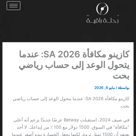
خطي
لى
لمحتوى
كازينو مكافأة 2026 SA: عندما
يتحول الوعد إلى حساب رياضي
بحت
بواسطة
/
مايو 8, 2026
كازينو مكافأة 2026 SA: عندما يتحول الوعد إلى حساب رياضي
بحت
في صيف 2024، استقبلت Betway عرضًا جديدًا يزعم أنه أعلى
“مكافأة” في السوق، 1500 دولار مع 100 ٪ من إيداعك. لا أحد
يعتقد أن 1500 تمثل ثروة، لكنها تجعل الخسارة تبدو أصغر عندما