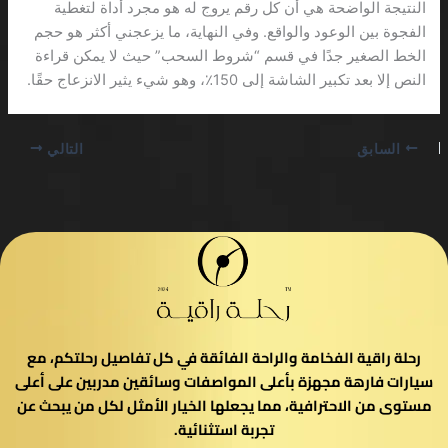
النتيجة الواضحة هي أن كل رقم يروج له هو مجرد أداة لتغطية
الفجوة بين الوعود والواقع. وفي النهاية، ما يزعجني أكثر هو حجم
الخط الصغير جدًا في قسم “شروط السحب” حيث لا يمكن قراءة
النص إلا بعد تكبير الشاشة إلى 150٪، وهو شيء يثير الانزعاج حقًا.
السابق
التالي
رحلة راقية الفخامة والراحة الفائقة في كل تفاصيل رحلتكم، مع
سيارات فارهة مجهزة بأعلى المواصفات وسائقين مدربين على أعلى
مستوى من الاحترافية، مما يجعلها الخيار الأمثل لكل من يبحث عن
تجربة استثنائية.