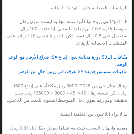
الرياضيات المظلمة خلف “الهدايا” المجانية
الـ “gift” التي يروج لها كأنها عملة مجانية ليست سوى رهان
متوسط قدره 0.5 ٪ من إيداعك الفعلي. إذا دفعت 100 ريال،
ستحصل على 0.5 ريال فقط، لكن الشروط تضيف 20 ٪ زيادة على
المتطلبات الإجمالية للرهان.
مكافآت الـ 50 دورة مجانية بدون إيداع SA: صراع الأرقام مع الوعد
الوهمي
ماكينات سلوتس جديدة SA تغرقك في روتين خالٍ من الوهم
وهناك مثال حي من 2025؛ 3000 ريال مكافأة على إيداع 1500
ريال، لكن بنسبة رهان 45×. 45 × 3000 = 135000 ريال يجب
تحقيقه، وهو رقم يفوق دخل المتوسط السنوي للعديد من اللاعبين.
ما لا يراه اللاعبون من الخلفية التقنية
معظم واجهات السحب تستخدم نظامًا يفرض حدًا أدناه 0.01 ريال