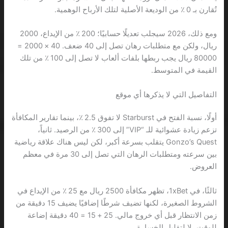
تُقارن بـ 0 ٪ من الوديعة الأصلية لتلك الأرباح الوهمية.
ومع ذلك، 2026 سيجلب تعديلًا حسابيًا؛ 200 ٪ من الإيداع، 2000
ريال، ولكن مع متطلبات رهان تصل إلى 40 ضعف. 40 × 2000 =
80000 ريال يجب ربطها بلفات ألعاب لا تصل إلى 100 ٪ من تلك
القيمة في المتوسط.
التفاصيل التي لا يذكرها أي موقع
أولًا، نسبة الفتح في Starburst لا تفوق 2.5 ٪، بينما تقارير المكافأة
تزعم زيادة عشوائية للـ “VIP” إلى 300 ٪ من الرصيد. ثانياً،
Gonzo’s Quest يتقلب بسرعة أكبر، لكن ليس هناك علاقة رياضية
بين سرعته ومتطلبات الرهان التي تصل إلى 30 مرة في معظم
العروض.
ثالثًا، في 1xBet، تظهر مكافأة 2500 ريال مع 25 ٪ من الإيداع في
الشروط الصغيرة، لكنها تضيف شرطًا إضافيًا يضيف 15 دقيقة من
زمن الانتظار قبل أي خروج مالي. 25 + 15 = 40 دقيقة إضاعة
للوقت، لا لتقليل الخسارة.