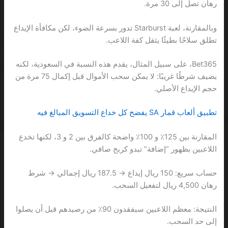
رهان تصل إلى 30 مرة.
وبالمقارنة، لعبة Starburst تدور بسرعة الضوء، لكن مكافأة الإيداع
تطلق سلاحًا بطيئًا يثقل كفة اللاعب.
Bet365، على سبيل المثال، يقدم هذه النسبة في السعودية، لكنه
يضيف شرطًا غريبًا: لا يمكن سحب الأموال قبل إكمال 75 مرة من
حجم الإيداع الأصلي.
تطبيق ألعاب قمار SA يفضح كل خداع التسويق المبالغ فيه
المقارنة بين 125٪ و 100٪ واضحة كالفرق بين 2 و 3، لكنها تخدع
اللاعبين بظهور “إضافة” تبدو كربح صافي.
حساب سريع: 150 ريال إيداع → 187.5 ريال إجمالي → شرط
رهان 4,500 ريال لتفعيل السحب.
النتيجة: معظم اللاعبين سيفقدون 90٪ من رصيدهم قبل أن يصلوا
إلى حد السحب.