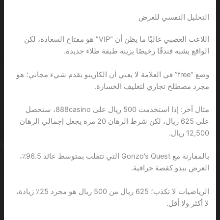
التحليل النفسي للعرض
اللاعب العصبي غالبًا ما يظن أن “VIP” هو مفتاح السعادة، لكن
الواقع يشبه فندقًا رخيصًا يزينه طبقة طلاء جديدة.
وضع “free” في العلامة لا يعني أن الكازينو يقدم شيء مجاني؛ هو
مجرد مصطلح تجاري لتغليف الخسارة.
مثال آخر: إذا استخدمت 500 ريال على 888casino، ستحصل
على 625 ريال، لكن شرط الرهان 20 مرة يجعل إجمالي الرهان
12,500 ريال.
بالمقارنة مع Gonzo’s Quest التي تتقلب بمتوسط عائد 96.5٪،
العرض يبدو كقصة خرافية.
الرياضيات لا تكذب؛ 625 ريال من 500 ريال هو مجرد 25٪ زيادة،
لا أكثر ولا أقل.