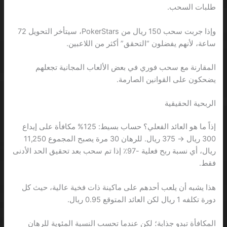
طلبات السحب.
وإذا جربت سحب 150 ريال من PokerStars، سيتأخر التحويل 72
ساعة، لأنهم يفضلون “التحقق” أكثر من اللاعبين.
المقارنة مع سحب فوري في بعض الألعاب المجانية تجعلهم
يضحكون على القوانين الصارمة.
الربحية الحقيقية
إذاً ما هو العائد الفعلي؟ حساب بسيط: 125% مكافأة على إيداع
300 ريال → 375 ريال. للرهان 30 مرة يصبح المجموع 11,250
ريال، أي نسبة ربح فعلية -97٪ إذا تم سحب بعد تحقيق الحد الأدنى
فقط.
هذا يشبه أن يلعب أحدهم على ماكينة ذات فخية عالية، حيث كل
دورة تكلفه 1 ريال لكن العائد المتوقع 0.95 ريال.
المكافأة تبدو جذابة؛ لكن عندما تحسب النسبة المئوية للرهان