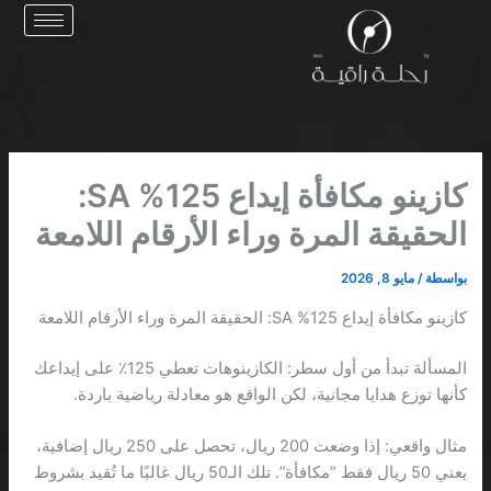
خطي
لى
لمحتوى
كازينو مكافأة إيداع 125% SA:
الحقيقة المرة وراء الأرقام اللامعة
بواسطة
/
مايو 8, 2026
كازينو مكافأة إيداع 125% SA: الحقيقة المرة وراء الأرقام اللامعة
المسألة تبدأ من أول سطر: الكازينوهات تعطي 125٪ على إيداعك
كأنها توزع هدايا مجانية، لكن الواقع هو معادلة رياضية باردة.
مثال واقعي: إذا وضعت 200 ريال، تحصل على 250 ريال إضافية،
يعني 50 ريال فقط “مكافأة”. تلك الـ50 ريال غالبًا ما تُقيد بشروط