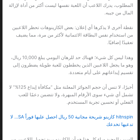
المطلوب، يدرك اللاعب أن اللعبة نفسها ليست أكثر من أداة لإزالة
المال من جيبه.
نقطة أخرى لا يذكرها أي إعلان: بعض الكازينوهات تحظر اللاعبين
من استخدام نفس البطاقة الائتمانية لأكثر من مرة، مما يضيف
تعقيدًا إضافيًا.
وهذا ليس كل شيء؛ فهناك حد للرهان اليومي يبلغ 10,000 ريال،
وهو ما يجعل اللاعبين الذين يخططون للعبة طويلة يضطرون إلى
تقسيم إيداعاتهم على أيام متعددة.
أخيرًا، لا تنس أن حجم الجوائز المعلنة مثل “مكافأة إيداع 125%” لا
تشمل أي شيء سوى الأرقام المبهرة، ولا تتضمن دعمًا للعب
الفعلي أو تحسين تجربة المستخدم.
hitnspin كازينو شريحة مجانية 50 ريال احصل عليها فوراً SA… لا
تدعيها تخدعك
السبب الوحيد وراء كل هذا هو أن الكازينو يريد تحويل اللاعبين من