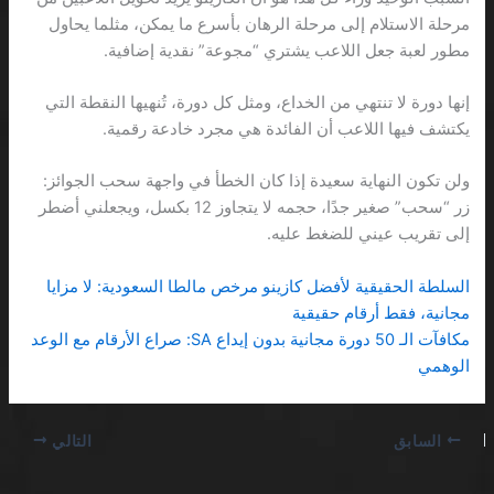
مرحلة الاستلام إلى مرحلة الرهان بأسرع ما يمكن، مثلما يحاول
مطور لعبة جعل اللاعب يشتري “مجوعة” نقدية إضافية.
إنها دورة لا تنتهي من الخداع، ومثل كل دورة، تُنهيها النقطة التي
يكتشف فيها اللاعب أن الفائدة هي مجرد خادعة رقمية.
ولن تكون النهاية سعيدة إذا كان الخطأ في واجهة سحب الجوائز:
زر “سحب” صغير جدًا، حجمه لا يتجاوز 12 بكسل، ويجعلني أضطر
إلى تقريب عيني للضغط عليه.
السلطة الحقيقية لأفضل كازينو مرخص مالطا السعودية: لا مزايا
مجانية، فقط أرقام حقيقية
مكافآت الـ 50 دورة مجانية بدون إيداع SA: صراع الأرقام مع الوعد
الوهمي
السابق
التالي