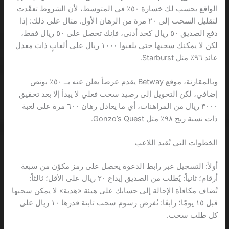
الواقع يحسب لك خسارة ٥٠٪ في المتوسط، لأن الشروط تعقّدت
لتقليل السحب إلى ٢٠ مرة من الرهان الأول. مثال على ذلك: إذا
دفع الصديق ٥٠ ريال كحد أدنى، فإنك تحصل على ٥٠ ريال فقط،
لكن لا يمكنك سحبها حتى يلعبوا ١٠٠٠ ريال على ألعابٍ ذات معدل
عائد ٩٦٪ مثل Starburst.
وبالمقارنة، موقع Betway يقدم عرضاً يعلن عنه بــ ٥٠٪ بونص
إضافي، لكن التحويل إلى رصيد سحب فعلي لا يبدأ إلا بعد تحقيق
٣٠٠٠ ريال من المراهنات، أي ما يعادل رهان ٦٠٠ مرة على لعبة
ذات نسبة ربح ٩٨٪ مثل Gonzo’s Quest.
الخطوات التي تُقيد اللاعب
أولاً: التسجيل عبر رابط الدعوة يحصل على رمز مكوّن من سبعة
أرقام؛ ثانياً: يُطلب من الصديق إيداع ٢٠ ريال على الأقل؛ ثالثاً:
تُضاف مكافأة الإحالة إلى حسابك على هيئة «هدية» لا يمكن سحبها
قبل ١٥ يومًا؛ رابعًا: تُفرض رسوم سحب ثابتة قدرها ١٠ ريال على
كل طلب سحب.