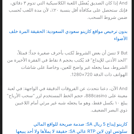
And إذا كان الصديق يُفضّل اللعبة الكلاسيكية التي تدوم ٣ دقائق،
فإنك ستحصل على مكافأة أقل بنسبة ٢٠٪، لأن مدة اللعب تُحسب
ضمن شروط السحب.
بدون ترخيص مواقع كازينو سعودي السعودية: الحقيقة المرة خلف
الأضواء
But لا تنسَ أن بعض الشروط تُكتب بأحرف صغيرة جداً؛ فمثلاً،
“الحد الأدنى للإيداع” قد يُكتب بحجم ٨ نقاط في الفقرة الأخيرة من
الشروط، مما يجعله غير واضح للعين، وخاصةً على شاشات
الهواتف ذات الدقة 720×1280.
And الآن، دعنا نتحدث عن الفروقات الدقيقة في الواجهة: في لعبة
معينة على 888casino، حجم الخط المستخدم لزر “سحب الأرباح”
يبلغ ١٠ بكسل فقط، وهو ما يجعله شبه غير مرئي أمام اللاعبين
ذوي البصر الضعيف.
كازينو إيداع 5 ريال SA: صدمة صريحة للواقع المالي
سلوتس اون لاين RTP عالي SA: حقيقة لا يملأها ولا أحد يبيعها