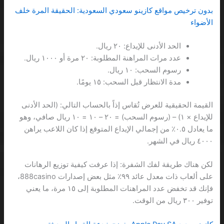
بدون ترخيص مواقع كازينو سعودي السعودية: الحقيقة المرة خلف
الأضواء
الحد الأدنى للإيداع: ٢٠ ريال.
عدد مرات المراهنة المطلوبة: ٢٠ مرة أو ١٠٠٠ ريال.
رسوم السحب: ١٠ ريال.
مدة الانتظار قبل السحب: ١٥ يومًا.
القيمة الحقيقية للعرض تُقاس إذاً بالحساب التالي: (الحد الأدنى
للإيداع × ١) – (رسوم السحب) = ٢٠ – ١٠ = ١٠ ريال صافي، وهو
ما يعادل ٠.٥٪ من إجمالي الإيداع المتوقع إذا كان اللاعب يراهن
٤٠٠٠ ريال في الشهر.
لكن هناك طريقة لفك الشفرة: إذا عرفت كيفية توزيع الرهانات
على ألعاب ذات معدل عائد ٩٩٪ مثل بعض إصدارات 888casino،
فإنك قد تخفض عدد المراهنات المطلوبة إلى ١٥ مرة، ما يعني
توفير ٣٠٠ ريال من الوقت.