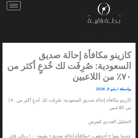
خطي
لى
لمحتوى
كازينو مكافأة إحالة صديق
السعودية: صُرِفَت لك خُدعٍ أكثر من
٧٠٪ من اللاعبين
بواسطة
/
مايو 8, 2026
كازينو مكافأة إحالة صديق السعودية: صُرِفَت لك خُدعٍ أكثر من ٧٠٪
من اللاعبين
التحليل العددي للعرض
عندما يصرّح أحدهم بـ «مكافأة إحالة صديق» بقيمة ١٠٠ ريال، فإن