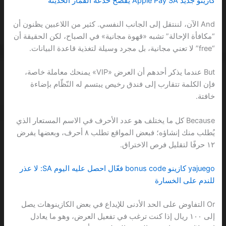
كازينو جديد Apple Pay SA يفضح خدعة القمار الحديثة
And الآن، لننتقل إلى الجانب النفسي. كثير من اللاعبين يظنون أن
“مكافأة الإحالة” تشبه «قهوة مجانية» في الصباح، لكن الحقيقة أن
“free” لا تعني مجانية، بل مجرد وسيلة لتغذية قاعدة البيانات.
But عندما يذكر أحدهم أن العرض «VIP» يمنحك معاملة خاصة،
فإن الكلمة تتقارب إلى فندق رخيص يبتسم له النّظّام بإضاءة
خافتة.
Because كل ما يختلف هو عدد الأحرف في الاسم المستعار الذي
يُطلب منك إنشاؤه؛ فبعض المواقع تطلب ٨ أحرف، وبعضها يفرض
١٢ حرفًا لتقليل فرص الاختراق.
yajuego كازينو bonus code فعّال احصل عليه اليوم SA: لا عذر
للندم على الخسارة
Or التفاوض على الحد الأدنى للإيداع في بعض الكازينوهات يصل
إلى ١٠٠ ريال إذا كنت ترغب في تفعيل العرض، وهو ما يعادل