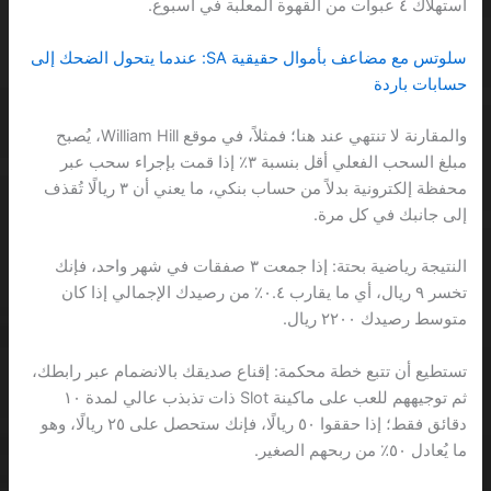
استهلاك ٤ عبوات من القهوة المعلبة في أسبوع.
سلوتس مع مضاعف بأموال حقيقية SA: عندما يتحول الضحك إلى
حسابات باردة
والمقارنة لا تنتهي عند هنا؛ فمثلاً، في موقع William Hill، يُصبح
مبلغ السحب الفعلي أقل بنسبة ٣٪ إذا قمت بإجراء سحب عبر
محفظة إلكترونية بدلاً من حساب بنكي، ما يعني أن ٣ ريالًا تُقذف
إلى جانبك في كل مرة.
النتيجة رياضية بحتة: إذا جمعت ٣ صفقات في شهر واحد، فإنك
تخسر ٩ ريال، أي ما يقارب ٠.٤٪ من رصيدك الإجمالي إذا كان
متوسط رصيدك ٢٢٠٠ ريال.
تستطيع أن تتبع خطة محكمة: إقناع صديقك بالانضمام عبر رابطك،
ثم توجيههم للعب على ماكينة Slot ذات تذبذب عالي لمدة ١٠
دقائق فقط؛ إذا حققوا ٥٠ ريالًا، فإنك ستحصل على ٢٥ ريالًا، وهو
ما يُعادل ٥٠٪ من ربحهم الصغير.