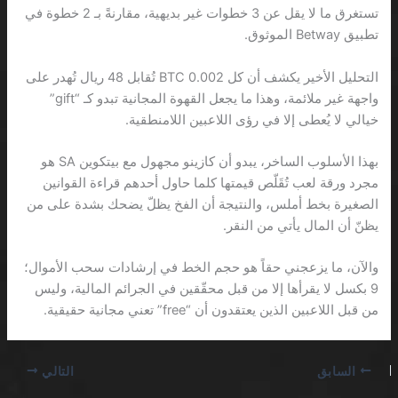
تستغرق ما لا يقل عن 3 خطوات غير بديهية، مقارنةً بـ 2 خطوة في
تطبيق Betway الموثوق.
التحليل الأخير يكشف أن كل 0.002 BTC تُقابل 48 ريال تُهدر على
واجهة غير ملائمة، وهذا ما يجعل القهوة المجانية تبدو كـ “gift”
خيالي لا يُعطى إلا في رؤى اللاعبين اللامنطقية.
بهذا الأسلوب الساخر، يبدو أن كازينو مجهول مع بيتكوين SA هو
مجرد ورقة لعب تُقَلّص قيمتها كلما حاول أحدهم قراءة القوانين
الصغيرة بخط أملس، والنتيجة أن الفخ يظلّ يضحك بشدة على من
يظنّ أن المال يأتي من النقر.
والآن، ما يزعجني حقاً هو حجم الخط في إرشادات سحب الأموال؛
9 بكسل لا يقرأها إلا من قبل محقّقين في الجرائم المالية، وليس
من قبل اللاعبين الذين يعتقدون أن “free” تعني مجانية حقيقية.
السابق
التالي