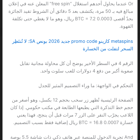
Or عندما يحاول أحدهم استغلال “free spin” المعلن عنه في إعلان
مبالغ فيه بـ 50 مرة، يكتشف بعد 5 دقائق أن الشروط تقيد الجائزة
بحدّ أقصى 0.0003 BTC = 7.2 ريال، وهو ما لا يغطي حتى تكلفة
القهوة.
metaspins كازينو promo code جديد 2026 بونص SA: لا تُنتَظِر
السحر لتفلت من الخسارة
الرقم 4 في السطر الأخير يوضح أن كل محاولة مجانية تقابل
صعوبة أكبر من دفع 4 دولارات للعب سلوت واحد.
التحكم في الواجهة: ما وراء التصميم المثير للجدل
الصفحة الرئيسية تُظهر زر سحب بحجم 12 بكسل، وهو أصغر من
حجم خط التذكرة التي يطبعها الطابعة في مكتب حكومي. إذا كان
اللاعب يجرّب النقر على الزر 7 مرات قبل أن ينجح، فهذا يعني
خسارة 0.0007 BTC = 16.8 ريال إضافية فقط بسبب التصميم.
And تجربة الدخول للمنصة عبر هاتف ذكي ذات شاشة 5.5 بوصة