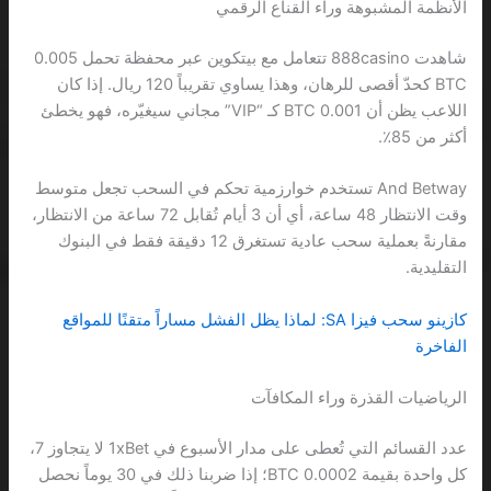
الأنظمة المشبوهة وراء القناع الرقمي
شاهدت 888casino تتعامل مع بيتكوين عبر محفظة تحمل 0.005
BTC كحدّ أقصى للرهان، وهذا يساوي تقريباً 120 ريال. إذا كان
اللاعب يظن أن 0.001 BTC كـ “VIP” مجاني سيغيّره، فهو يخطئ
أكثر من 85٪.
And Betway تستخدم خوارزمية تحكم في السحب تجعل متوسط
وقت الانتظار 48 ساعة، أي أن 3 أيام تُقابل 72 ساعة من الانتظار،
مقارنةً بعملية سحب عادية تستغرق 12 دقيقة فقط في البنوك
التقليدية.
كازينو سحب فيزا SA: لماذا يظل الفشل مساراً متقنًا للمواقع
الفاخرة
الرياضيات القذرة وراء المكافآت
عدد القسائم التي تُعطى على مدار الأسبوع في 1xBet لا يتجاوز 7،
كل واحدة بقيمة 0.0002 BTC؛ إذا ضربنا ذلك في 30 يوماً نحصل