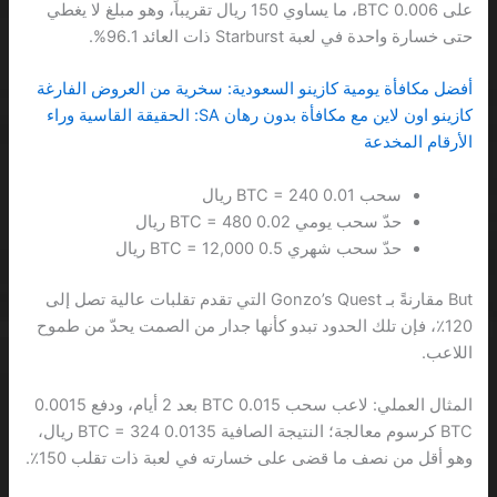
على 0.006 BTC، ما يساوي 150 ريال تقريباً، وهو مبلغ لا يغطي
حتى خسارة واحدة في لعبة Starburst ذات العائد 96.1%.
أفضل مكافأة يومية كازينو السعودية: سخرية من العروض الفارغة
كازينو اون لاين مع مكافأة بدون رهان SA: الحقيقة القاسية وراء
الأرقام المخدعة
سحب 0.01 BTC = 240 ريال
حدّ سحب يومي 0.02 BTC = 480 ريال
حدّ سحب شهري 0.5 BTC = 12,000 ريال
But مقارنةً بـ Gonzo’s Quest التي تقدم تقلبات عالية تصل إلى
120٪، فإن تلك الحدود تبدو كأنها جدار من الصمت يحدّ من طموح
اللاعب.
المثال العملي: لاعب سحب 0.015 BTC بعد 2 أيام، ودفع 0.0015
BTC كرسوم معالجة؛ النتيجة الصافية 0.0135 BTC = 324 ريال،
وهو أقل من نصف ما قضى على خسارته في لعبة ذات تقلب 150٪.