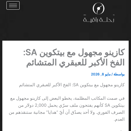
خطي
لى
لمحتوى
كازينو مجهول مع بيتكوين SA:
الفخ الأكبر للعبقري المتشائم
بواسطة
/
مايو 8, 2026
كازينو مجهول مع بيتكوين SA: الفخ الأكبر للعبقري المتشائم
في صمت المكاتب المظلمة، يخطو البعض إلى كازينو مجهول مع
بيتكوين SA كأنهم يفتحون ملف سرّي يحمل 2,000 دولار من
الصرف الفوري. ولا أحد يصدّق أن أيّ “هدايا” مجانية ستنقذهم من
العدم.