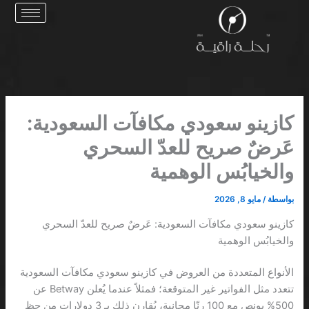
خطي
لى
لمحتوى
كازينو سعودي مكافآت السعودية:
عَرضٌ صريح للعدّ السحري
والخيابُس الوهمية
بواسطة
/
مايو 8, 2026
كازينو سعودي مكافآت السعودية: عَرضٌ صريح للعدّ السحري
والخيابُس الوهمية
الأنواع المتعددة من العروض في كازينو سعودي مكافآت السعودية
تتعدد مثل الفواتير غير المتوقعة؛ فمثلاً عندما يُعلن Betway عن
500% بونص مع 100 رنّا مجانية، يُقارن ذلك بـ 3 دولارات من حظٍ