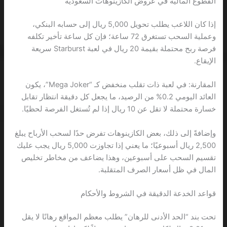
القطوع المالية في عروض الكازينوهات السعودية
إذا كان اللاعب يطلب تحويل 5,000 ريال إلى حسابه البنكي،
وعملية السحب تستغرق 72 ساعة؛ فإن كل ساعة تأخير تكلفه
فرصة ربح محتملة بقيمة 20 ريال في لعبة Starburst سريعة
الإيقاع.
المقارنة: في لعبة ذات تقلب منخفض كـ “Mega Joker”، يكون
العائد اليومي 0.2% من الرصيد، ما يجعل كل دقيقة انتظار تقابل
خسارة محتملة لا تقل عن 10 ريال إذا لم تُستغل الفرصة لحظيًا.
وإضافةً إلى ذلك، بعض الكازينوهات تفرض حدًا لسحب الأرباح يبلغ
2,500 ريال أسبوعيًا؛ ما يعني إذا تجاوزت 5,000 ريال يجب عليك
تقسيم السحب على أسبوعين، وهذا يضاعف من مخاطر تخليص
المال في ظل أسعار الصرف المتقلبة.
قواعد الخدعة الدقيقة في الشروط والأحكام
تحت بند “الحد الأدنى للرهان” يطلب معظم المواقع رهانًا لا يقل