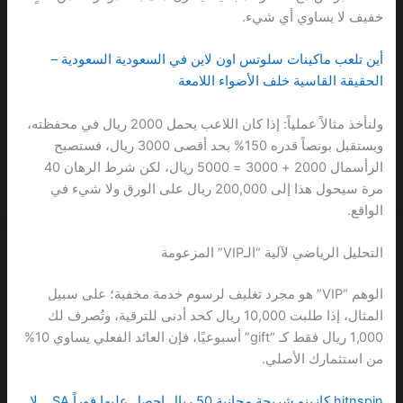
خفيف لا يساوي أي شيء.
أين تلعب ماكينات سلوتس اون لاين في السعودية السعودية –
الحقيقة القاسية خلف الأضواء اللامعة
ولنأخذ مثالاً عملياً: إذا كان اللاعب يحمل 2000 ريال في محفظته،
ويستقبل بونصاً قدره 150% بحد أقصى 3000 ريال، فستصبح
الرأسمال 2000 + 3000 = 5000 ريال، لكن شرط الرهان 40
مرة سيحول هذا إلى 200,000 ريال على الورق ولا شيء في
الواقع.
التحليل الرياضي لآلية “الـVIP” المزعومة
الوهم “VIP” هو مجرد تغليف لرسوم خدمة مخفية؛ على سبيل
المثال، إذا طلبت 10,000 ريال كحد أدنى للترقية، وتُصرف لك
1,000 ريال فقط كـ “gift” أسبوعيًا، فإن العائد الفعلي يساوي 10%
من استثمارك الأصلي.
hitnspin كازينو شريحة مجانية 50 ريال احصل عليها فوراً SA… لا