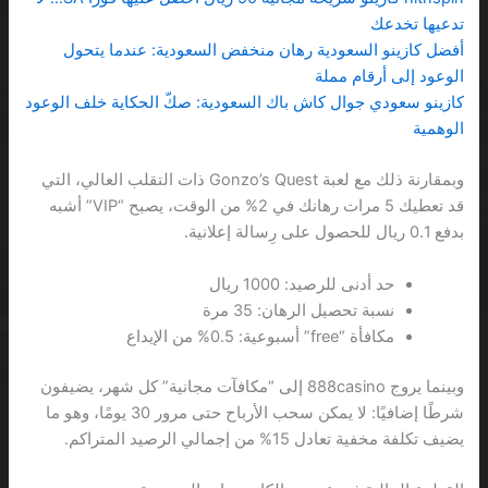
تدعيها تخدعك
أفضل كازينو السعودية رهان منخفض السعودية: عندما يتحول
الوعود إلى أرقام مملة
كازينو سعودي جوال كاش باك السعودية: صكّ الحكاية خلف الوعود
الوهمية
وبمقارنة ذلك مع لعبة Gonzo’s Quest ذات التقلب العالي، التي
قد تعطيك 5 مرات رهانك في 2% من الوقت، يصبح “VIP” أشبه
بدفع 0.1 ريال للحصول على رِسالة إعلانية.
حد أدنى للرصيد: 1000 ريال
نسبة تحصيل الرهان: 35 مرة
مكافأة “free” أسبوعية: 0.5% من الإيداع
وبينما يروج 888casino إلى “مكافآت مجانية” كل شهر، يضيفون
شرطًا إضافيًا: لا يمكن سحب الأرباح حتى مرور 30 يومًا، وهو ما
يضيف تكلفة مخفية تعادل 15% من إجمالي الرصيد المتراكم.