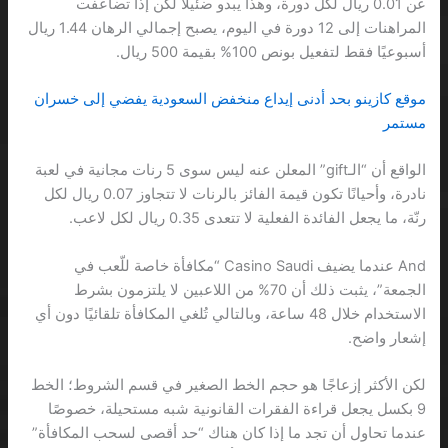
عن 0.01 ريال لكل دورة، وهذا يبدو ضئيلاً لكن إذا تضاعفت
المراهنات إلى 12 دورة في اليوم، يصبح إجمالي الرهان 1.44 ريال
أسبوعيًا فقط لتفعيل بونص 100% بقيمة 500 ريال.
موقع كازينو بحد أدنى إيداع منخفض السعودية يفضي إلى خسران
مستمر
الواقع أن “الـgift” المعلن عنه ليس سوى 5 رنات مجانية في لعبة
نادرة، وأحيانًا تكون قيمة الفائز بالرنات لا تتجاوز 0.07 ريال لكل
رنّة، ما يجعل الفائدة الفعلية لا تتعدى 0.35 ريال لكل لاعب.
And عندما يضيف Casino Saudi “مكافأة خاصة للّعب في
الجمعة”، يثبت ذلك أن 70% من اللاعبين لا يلتزمون بشرط
الاستخدام خلال 48 ساعة، وبالتالي تُلغي المكافأة تلقائيًا دون أي
إشعار واضح.
لكن الأكثر إزعاجًا هو حجم الخط الصغير في قسم الشروط؛ الخط
9 بكسل يجعل قراءة الفقرات القانونية شبه مستحيلة، خصوصًا
عندما تحاول أن تجد ما إذا كان هناك “حد أقصى لسحب المكافأة”