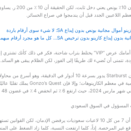
عظم اللاعبين الجدد قبل أن يندمجوا في صراع الخسائر.
Betway يضع أمامك عرض “VIP” يختلط بتراب شاحنة، فكر في ذلك كأنك تشت
 تتمنى أن تُضيء لك طريقًا إلى الفوز، لكن الظلام يبقى هو السائد.
وبالمقارنة، فإن Starburst يدور بسرعة 10 أدوار في الدقيقة، وهو أسرع
المكافآت اليومية في معظم الكازينوهات؛ وإلا فإن est
رتفع 6 ٪ ثم انخفض 4 ٪ في غضون 48 ساعة.
عب المسؤول في السوق السعودي
ع غير المرخصة. إذاً، كلما ارتفعت النسبة، كلما زاد الضغط على الم