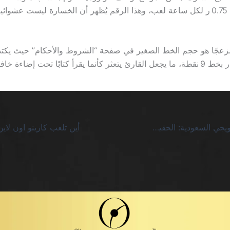
اليومية بمعدل 0.75 ر لكل ساعة لعب، وهذا الرقم يُظهر أن الخسارة ليست عشو
عجًا هو حجم الخط الصغير في صفحة “الشروط والأحكام” حيث يكتب 
كازينو مع كود ترويجي السعودية: الحقيقة المرة وراء العروض الزائفة