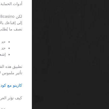
أدوات الحماية مثل
إلى إقناعك بال
نصف ما يُطلب 
حد ال
حد ال
إشعار
تأثير ملموس لا
كازينو مع كود 
كيف تؤثر الع