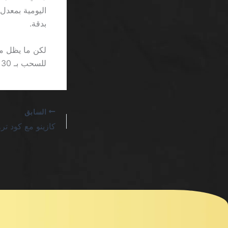
بدقة.
لكن ما يظل مز
للسحب بـ 30 ر بخط 9 نقطة، ما يجعل القارئ يتعثر كأنما يقرأ كتابًا تحت إضاءة خافتة.
السابق