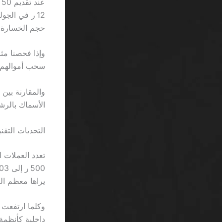
حجم الخسارة.
سحب أموالهم، مما يعني أن 60 ٪ من اللاع
والمقارنة بين
الأسماك بالرش
التحديات التقن
تعدد العملات 
يراها معظم الل
داخلية كأنظمة