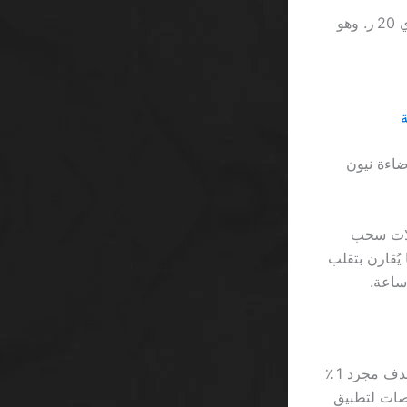
العميل يعتقد أن 10٪ بونص يعني دخل ثابت، لكن الحقيقة أن 10 ٪ من 200 ر. يساوي 20 ر. وهو
ري إضاءة نيون
 من محاولات سحب
Gonzo’s Qu يملك تقلبًا عاليًا يُقارن بتقلب
الرقم 7 يُظهر أن 7 من كل 10 لاعبات سعوديات يرفضن الإدمان، لكن القوانين تستهدف مجرد 1 ٪
نصات لتطبيق