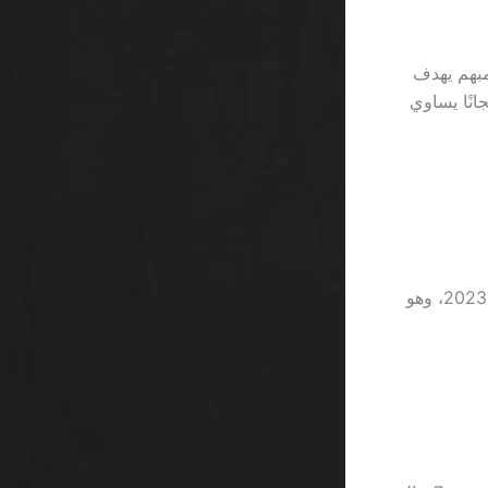
جرد تسويق مبهم يهدف
انًا يساوي
تطبيق هذه القواعد يقلل من متوسط خسارة اللاعبين بمقدار 12 ٪ وفقًا لتقارير عام 2023، وهو