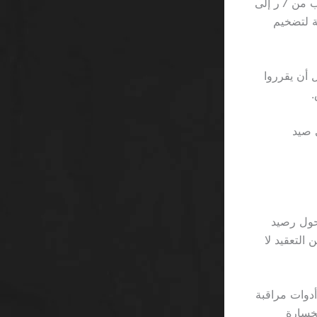
عند تقديم 50 ر “free spin” على لعبة Book of Dead، يتحول متوسط رهان اللاعب من 7 ر إلى
سوى وسيلة لتضخيم
وجدنا أن 3 من كل 5 لاعبين استخدموا بونص 100 ر قبل أن يقرروا
ى صيد
تحول رصيد
بقة من التعقيد لا
جة إلى أدوات مراقبة
خسارة