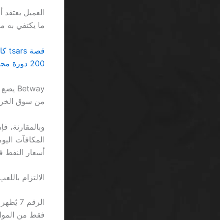
ما يكتفي به م
قصة tsars كازينو أموال مجانية بونص بدون إيداع SA: لا شيء سوى أرقام باردة
200 دورة مجانية بدون إيداع كازينو بدون ترخيص SA… كل ما هو مجرد أرقام مبهمة
من سوق الخردة،
أسعار النفط في شهر مارس 2024، حيث ا
الالتزام بالل
فقط من المواق