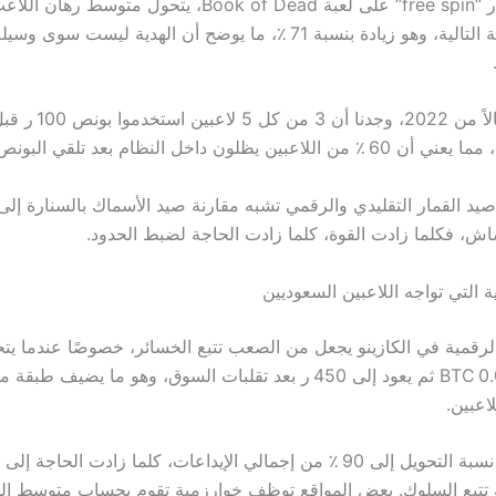
12 ر في الجولة التالية، وهو زيادة بنسبة 71 ٪، ما يوضح أن الهدية ليست 
وإذا فحصنا مثالاً من 2022، 
بين يظلون داخل النظام بعد تلقي البونص.
 صيد القمار التقليدي والرقمي تشبه مقارنة صيد الأسماك بالسنارة إل
اش، فكلما زادت القوة، كلما زادت الحاجة لضبط الحدود.
ية التي تواجه اللاعبين السعوديين
الرقمية في الكازينو يجعل من الصعب تتبع الخسائر، خصوصًا عندما ي
500 ر إلى 0.03 BTC ثم يعود إلى 450 ر بعد تقلبات السوق، وهو ما يضيف ط
اعبين.
وكلما ارتفعت نسبة التحويل إلى 90 ٪ من إجمالي الإيداعات، كلما زادت الحا
 تتبع السلوك. بعض المواقع توظف خوارزمية تقوم بحساب متوسط ال