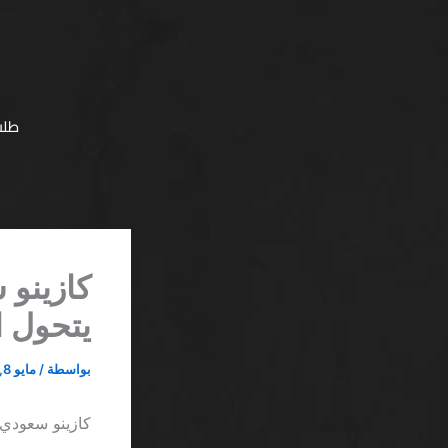
خطي
لى
لمحتوى
طلب
كازينو 
يتحول ا
بواسطة
/
مايو 8, 2026
كازينو سعودي 