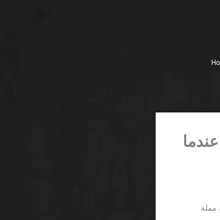
H
عندما
 مملة