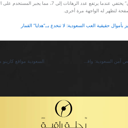
زر “سحب الآن” يختفي عندما يرتفع عدد الرهانات إلى 7، مما يجبر 
لصفحة لتظهر له الواجهة مرة أخرى.
بأموال حقيقية العب السعودية: لا تنخدع بــ“هدايا” القمار
كازينو بدون ترخيص آمن السعودية: واقع القمار الرقمي المشبوه