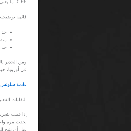
0.96، ما يعني أنك ستخسر في المتوسط 4.8 ريال قبل أن يتاح لك سحب أي ربح.
قائمة توضيحية
حد أدن
متطلبات
حد أق
في أوروبا، حيث تتر
قائمة سلوتس تدفع SA: الأرقام القاتلة ورا
التقلبات الفع
قبل أن يتيح ل