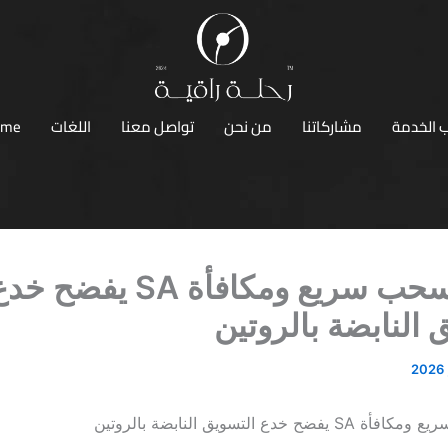
 الخدمة
مشاركاتنا
من نحن
تواصل معنا
اللغات
ome
كازينو سحب سريع ومكافأة SA يفضح خ
 النابضة بالروتين
ح خدع التسويق النابضة بالروتين