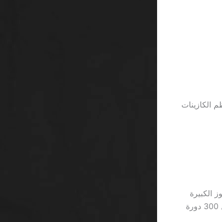
من ما تقدمه معظم الكازينات
رص الفوز الكبيرة
تحدث مرة واحدة كل 120 دورة، مقارنةً بـ “سحب سريع” الذي قد يطلب منك إكمال 300 دورة