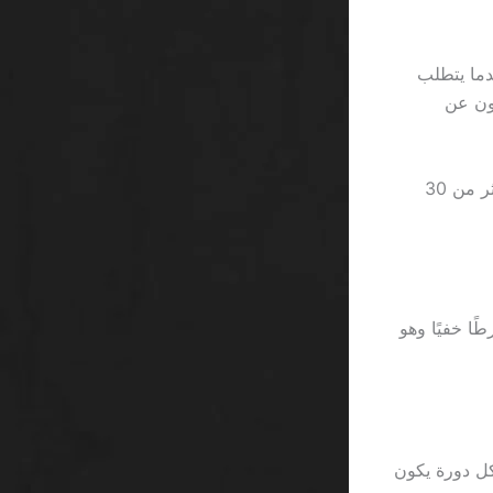
دما يتطلب
يتخلون عن
الأرقام لا تكذب؛ ففي تجربة شخصية، قمت ب5 طلبات سحب، 3 منها استغرقت أكثر من 30
جة، لكنها تتضمن شرطًا خفيًا وهو
، فإن متوسط العائد لكل دورة يكون