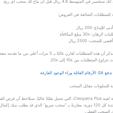
 للمتطلبات الشائعة في العروض:
ى للإيداع: 200 ريال
 الرهان: 30x مبلغ المكافأة
صى للسحب: 2500 ريال
ومن الجدير بالذكر أن هذه المتطلبات تُقارن غالبًا بـ 5 مرات أعلى 
اوح المتطلبات بين 10x إلى 20x.
ء الوعود الفارغة
لية للسلوتات مقابل السحب
إذا قمت بتجربة لعبة Cleopatra Plus، التي تحمل تقلبًا عاليًا، ستلاحظ أن ف
ك السحب الفعلي.