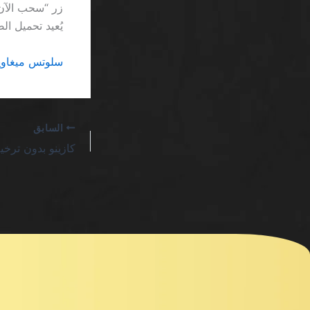
يُعيد تحميل ا
سلوتس ميغاويز 
السابق