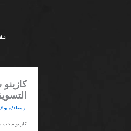
خطي
لى
لمحتوى
طلب
التسويق
بواسطة
/
مايو 8, 2026
كازينو سحب سريع ومكافأة SA يفض