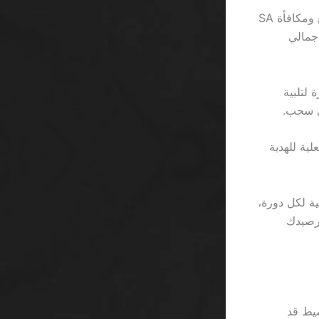
منذ خمس سنوات، بدأت ألاحظ أن معظم عروض “المكافأة” في كازينو سحب سريع ومكافأة SA
ن العائد الفعلي لا يتجاوز 2.5٪ من إجمالي
منحك 100 ريال كـ “هدية مجانية”، تحتاج إلى رهان 80 مرة لتلبية
جعل القيمة الفعلية للهدية
 مقارنة الألعاب، فإن سبين ستاربرد (Starburst) يدور بسرعة 0.5 ثانية لكل دورة،
 بحد أدنى للرهان يساوي 0.025% من رصيدك
نك الوسيط قد