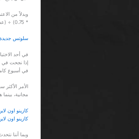
وبدلاً من الا
* 0.75) ÷ (عدد الشروط المطلوبة)، لتحديد ما إذا كان العرض يستحق العناء.
سلوتس جديدة 2026 SA: لا مزيد من الوهم، فقط الأرقام الق
في أسبوع كامل
مجانية، بينما
كازينو اون لاين السعودية SA: عندما ي
كازينو اون لاي
وبما أننا نتح