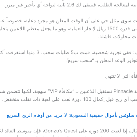
ست سوى مثال حي على أن الوقت المعلن هو مجرد دعابة، خصوصاً عن
السحب حدًا أدنى قدره 1500 ريال لإنجاز العملية، وهو ما يجعل معظم اللاعبين 
ث محاولات فاشلة.
يتجاوز الوعد المعلن بـ “سحب سريع”.
أة التي لا تنتهي
العلامة التجارية Pinnacle تستقبل اللاعبين بـ “مكافأة VIP” مبه
كمال 100 دورة لعب على لعبة ذات تقلب منخفض.
سلوتس بأموال حقيقية السعودية: لا مزيد من أوهام الربح السريع
على سبيل المثال، إذا لعبت 200 دورة على Gonzo’s Quest