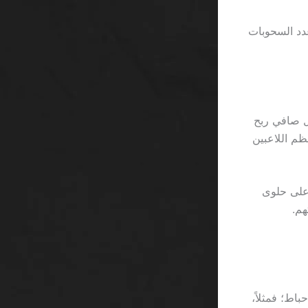
عدد السحوبات
ت بحساب أن مكافأة 50 ريال مع شرط 50x تعادل 2.5 ريال صافي ربح
حققه معظم اللاعبين
 free spin” يشبه الحصول على حلوى
هم.
اط؛ فمثلاً،