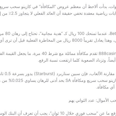
هي مجرد حسابات رياضية معقدة تخفي حقيقة أ
مثلاً، في Bet365، عندما ت
800 ريال من المخاطرة الفعلية قبل أن ترى أي سحب.
في حين أن 888casino تقدم مكافأة مماثلة مع شرط 40 مرة، ما ي
وإذا انتقلنا إلى
بينما يطالب كازينو سحب سريع ومكافأة SA
أي مكافأة.
 الأموال: عدد الثواني يهم
عندما يعلن موقع ما عن “سحب فوري خلال 10 ثوانٍ”، يجب أن تعرف أن الب