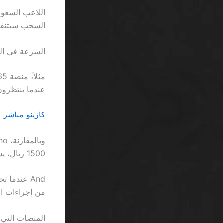
السحب سيتنفس 
السرعة في الس
عندما ينتظرون 48 ساعة لتظهر الأموال في حسابهم ا
كازينو مباشر رهان منخفض ال
1500 ريال، يستغرق التحويل 72 دقيقة بسبب مراجعة يدوية.
من إجراءات ا
المنصات التي 