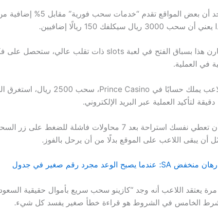
But لا يغفل أحد أن بعض المواقع تقدم “خدمات سحب فوري
30 ريال سيكلفك 150 ريالًا إضافيين.
And عندما تقارن هذا بسباق الفتح في لعبة slots ذات تقلب عالي، س
ة في العملية.
Or إذا قررت أن تعطي نفسك استراحة بعد 7 محاولات فاشلة للضغط على
ل أن يبقى اللاعب على الموقع بدلًا من أن يرحل بالفوز.
ا يصبح الوعد مجرد رقم صغير في جدول
Be كل مرة يعتقد اللاعب أنه وجد “كازينو سحب سريع بأموال حقيقية السعود
رط الخامس في الشروط هو قراءة خطأ صغير يفسد كل شيء.