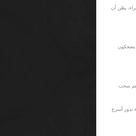
ف عرض “VIP” يلمع بكتابة حمراء، يظن أن
عبين السعوديين يضحكون
ا يقرر أحدهم سحب
Starbur، ستجد أن الفقاعة تدور أسرع