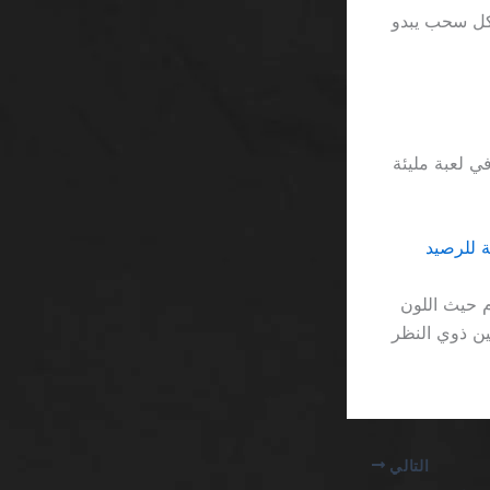
 كل سحب يبدو
 تتوقع أن تكون عملية السحب أكثر سلاسة من ضغط زر “free spin” في لعبة مليئة
م حيث اللون
ين ذوي النظر
التالي