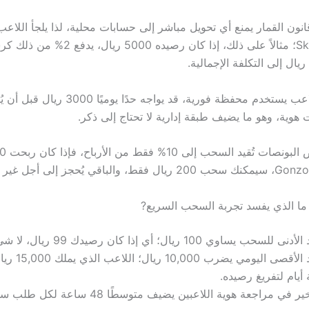
انون القمار يمنع أي تحويل مباشر إلى حسابات محلية، لذا يلجأ اللا
PayPal أو Skrill؛ مثالاً على ذلك، إذا كان رصيد
Or إذا كان اللاعب يستخدم محفظة فورية، قد يواجه حدًا 
هوية، وهو ما يضيف طبقة إدارية لا تحتاج إلى ذكر.
ما الذي يفسد تجربة السحب السريع?
ى للسحب يساوي 100 ريال؛ أي إذا كان رصيدك 99 ريال، لا شيء يتحرك.
الحد الأقصى اليو
ة أيام لتفريغ رصيده.
ير في مراجعة هوية اللاعبين يضيف متوسطًا 48 ساعة لكل طلب سحب.