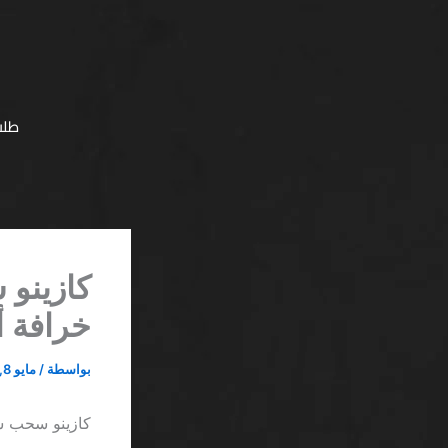
خطي
لى
لمحتوى
طلب
كازينو 
خرافة أ
بواسطة
/
مايو 8, 2026
كازينو سحب سر