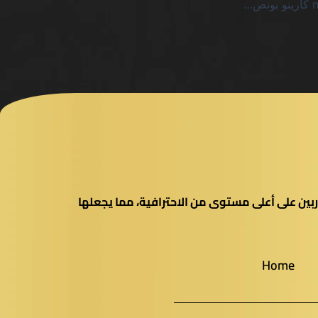
نقد قاسٍ على nagad88 كازينو بونص الإيداع الأول 200 free spins SA
بين على أعلى مستوى من الاحترافية، مما يجعلها
Home