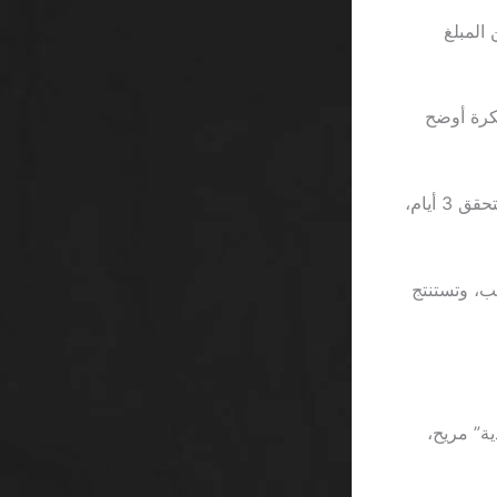
ة” مقابل 5% إضافية من المبلغ
تحصل على فكرة أوضح
مثال واقعي: لاعب يملك حسابًا في Prince Casino، سحب 2500 ريال، استغرق التحقق 3 أيام،
 زر السحب، وتستنتج
ية” مريح،