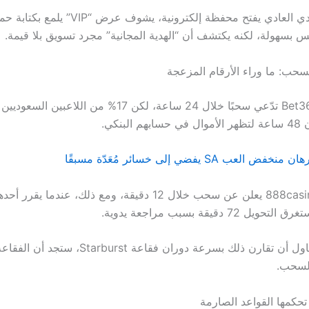
اللاعب السعودي العادي يفتح محفظة إلكترونية، يشو
بسهولة، لكنه يكتشف أن “الهدية المجانية” مجرد تسويق بلا قيمة.
حب: ما وراء الأرقام المزعجة
مثلاً، منصة Bet365 تدّعي سحبًا خلال 24 ساعة، لكن 17% من اللا
لبنكي.
عب SA يفضي إلى خسائر مُعَدّة مسبقًا
وبالمقارنة، 888casino يعلن عن سحب خلال 12 دقيقة، ومع ذلك، عندم
And عندما تحاول أن تقارن ذلك بسرعة دوران فقاعة st
لسحب.
تحكمها القواعد الصارمة