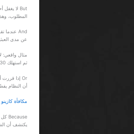
المطلوب، وهذا يعني أن سحب 00
عن مدى العبثي
ثم استهلك 30 دقيقة لتأكيد العملية عبر البريد الإلكتروني.
أن النظام يفضّ
مكافأة كازينو رهان منخفض SA: عندم
cause
يكتشف أن الش