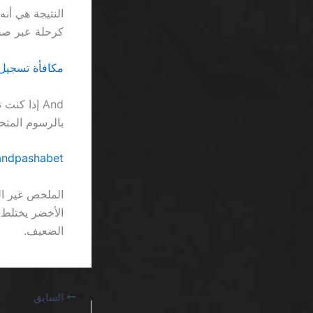
النتيجة هي أن
كرحلة عبر صحر
مكافأة تسجيل كازينو SA: الحقيقة القاسية 
بالرسوم المتح
grandpashabet كازينو 175 free spins العب فوراً السعودية… مجرد خد
الملخص غير ال
الأخضر يختلط 
الضعيف.
السابق