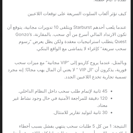
كيف تؤثر ألعاب السلوت السريعة على توقعات اللاعبين
عندما يلعب أحدهم Starburst ويتلقى 10 تدويرات مجانية، يتوقع أن
تكون الارتداد المالي أسرع من أي سحب. بالمقارنة، Gonzo’s
Quest يتطلب استراتيجيات معقدة ولكن يظل يعرض “رسوم
سحب سريعة” كإغراء لا يتماشى مع الواقع البنكي.
وبالمثل، عندما يروج كازينو إلى “VIP مجانية” مع ميزات سحب
فورية، يذكرون أن “ال VIP ” لا يعني أن المال يهب مجانًا؛ إنه مجرد
تسمية تجارية تخدع اللاعبين الجدد.
45 ثانية لإتمام طلب سحب داخل النظام الداخلي.
120 دقيقة للمراجعة الأمنية في حال وجود نشاط غير
معتاد.
30 ثانية لتوليد تقارير للامتثال.
النتيجة: 1 من كل 5 طلبات سحب ينتهي بفشل بسبب أخطاء