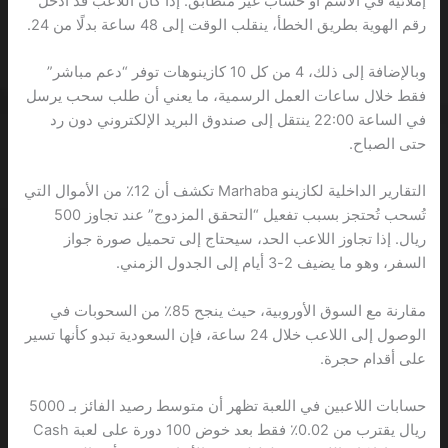
إملائية في الاسم أو حساب غير متطابق. إذا كان اللاعب قد أدخل
رقم الهوية بطريق الخطأ، ينقلب الوقت إلى 48 ساعة بدلًا من 24.
وبالإضافة إلى ذلك، 4 من كل 10 كازينوهات توفر “دعم مباشر”
فقط خلال ساعات العمل الرسمية، ما يعني أن طلب سحب يرسل
في الساعة 22:00 ينتقل إلى صندوق البريد الإلكتروني دون رد
حتى الصباح.
التقارير الداخلية لكازينو Marhaba تكشف أن 12٪ من الأموال التي
تُسحب تُحتجز بسبب تفعيل “التحقق المزدوج” عند تجاوز 500
ريال. إذا تجاوز اللاعب الحد، سيحتاج إلى تحميل صورة جواز
السفر، وهو ما يضيف 2-3 أيام إلى الجدول الزمني.
مقارنة مع السوق الأوروبية، حيث ينجح 85٪ من السحوبات في
الوصول إلى اللاعب خلال 24 ساعة، فإن السعودية تبدو كأنها تسير
على أقدام حجرة.
حسابات اللاعبين في اللعبة تظهر أن متوسط رصيد الفائز بـ 5000
ريال يقترب من 0.02٪ فقط بعد خوض 100 دورة على لعبة Cash