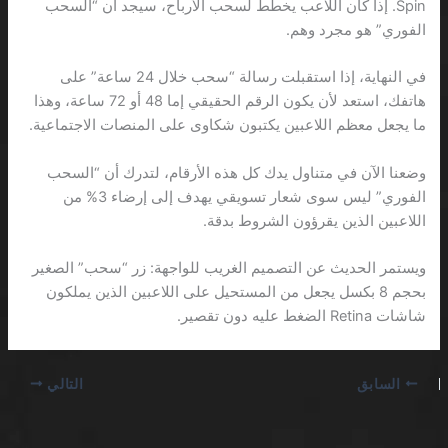
Spin. إذا كان اللاعب يخطط لسحب الأرباح، سيجد أن “السحب
الفوري” هو مجرد وهم.
في النهاية، إذا استقبلت رسالة “سحب خلال 24 ساعة” على
هاتفك، استعد لأن يكون الرقم الحقيقي إما 48 أو 72 ساعة، وهذا
ما يجعل معظم اللاعبين يكتبون شكاوى على المنصات الاجتماعية.
وضعنا الآن في متناول يدك كل هذه الأرقام، لتدرك أن “السحب
الفوري” ليس سوى شعار تسويقي يهدف إلى إرضاء 3% من
اللاعبين الذين يقرؤون الشروط بدقة.
ويستمر الحديث عن التصميم الغريب للواجهة: زر “سحب” الصغير
بحجم 8 بكسل يجعل من المستحيل على اللاعبين الذين يملكون
شاشات Retina الضغط عليه دون تقصير.
السابق
التالي