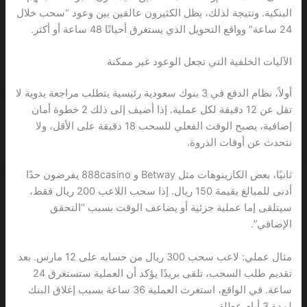
البنكية. ونتيجة لذلك، يظل الكثيرون عالقين بين وعود “سحب خلال
24 ساعة” وواقع التحويل الذي يستغرق أحيانًا 48 ساعة أو أكثر.
الآليات الخلفية التي تجعل الوعود غير ممكنة
أولاً، نظام الدفع في 3 بنوك سعودية رئيسية يتطلب مراجعة يدوية لا
تقل عن 12 دقيقة لكل عملية. إذا أضيف إلى ذلك 2 خطوة أمان
إضافية، يصبح الوقت الفعلي للسحب 18 دقيقة على الأقل، ولا
نتحدث عن أوقات الذروة.
ثانيًا، بعض الكازينوهات مثل Betway و 888casino يفرضون حدًا
أدنى للمبالغ بقيمة 150 ريال. إذا سحب اللاعب 200 ريال فقط،
سيتلقى إما عملية جزئية أو يضاعف الوقت بسبب “التحقق
الإضافي”.
مثال عملي: لاعب سحب 300 ريال من حسابه على 12 مارس. بعد
تقديم طلب السحب، تلقى بريدًا يؤكد أن العملية ستستغرق 24
ساعة. في الواقع، استغرت العملية 36 ساعة بسبب إغلاق البنك
لمدة 3 أيام عطلة.