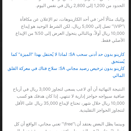
الحدود من 1,200 إلى 2,800 ريال في نفس اليوم.
وإليك مثالًا آخر: في أحد الكازينوهات، تم الإعلان عن مكافأة
\”VIP\” تصل إلى 5,000 ريال، لكن الشرط الوحيد هو إيداع
10,000 ريال أولاً، وبالتالي يتحول العرض إلى 50% من الإيداع
الأصلي فقط.
كازينو بدون حد أدنى سحب SA: لماذا لا يُحتفل بهذا “الميزة” كما
يُستحق
كازينو بدون ترخيص رصيد مجاني SA: سلاح فتاك في معركة القلق
المالي
النتيجة النهائية أن أي لاعب يسعى لتجاوز 3,000 ريال في أرباح
صافية سيواجه حواجز إدارية لا تنتهي. إذا كان هدفك هو كسب
10,000 ريال خلال شهر، تحتاج لإيداع 35,000 ريال على الأقل
لتتجاوز الحواجز التقليدية.
وبينما يظل البعض يعتقد أن \”free\” تعني مجاني، الواقع أن كل