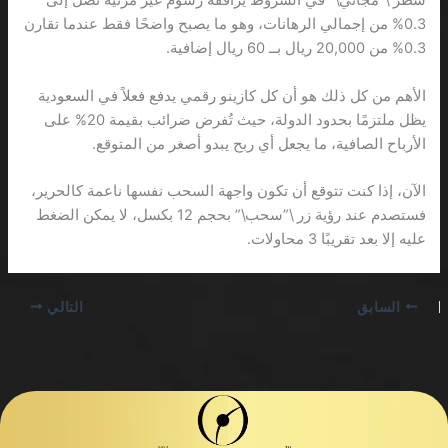
سطر \”مجاني\” في الشروط يرافقه رسوم غير مرئية تصل إلى
0.3% من إجمالي الرهانات، وهو ما يصبح واضحًا فقط عندما تقارن
0.3% من 20,000 ريال بــ 60 ريال إضافية.
الأهم من كل ذلك هو أن كل كازينو رقمي يدفع فعلاً في السعودية
يظل ملتزمًا بحدود الدولة، حيث تُفرض ضرائب بقيمة 20% على
الأرباح الصافية، ما يجعل أي ربح يبدو أصغر من المتوقع.
الآن، إذا كنت تتوقع أن تكون واجهة السحب نفسها ناعمة كالحرير،
فستصدم عند رؤية زر \”سحب\” بحجم 12 بكسل، لا يمكن الضغط
عليه إلا بعد تقريبًا 3 محاولات.
السابق
التالي