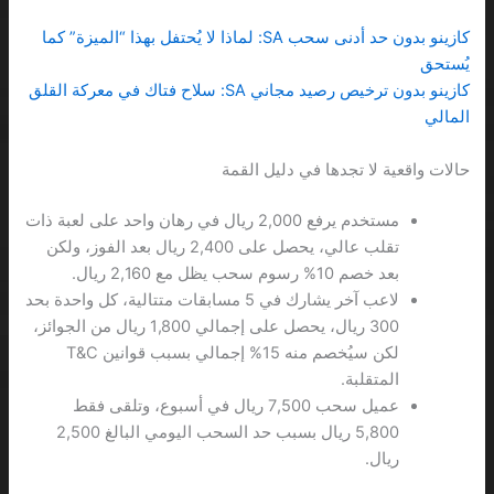
كازينو بدون حد أدنى سحب SA: لماذا لا يُحتفل بهذا “الميزة” كما
يُستحق
كازينو بدون ترخيص رصيد مجاني SA: سلاح فتاك في معركة القلق
المالي
حالات واقعية لا تجدها في دليل القمة
مستخدم يرفع 2,000 ريال في رهان واحد على لعبة ذات
تقلب عالي، يحصل على 2,400 ريال بعد الفوز، ولكن
بعد خصم 10% رسوم سحب يظل مع 2,160 ريال.
لاعب آخر يشارك في 5 مسابقات متتالية، كل واحدة بحد
300 ريال، يحصل على إجمالي 1,800 ريال من الجوائز،
لكن سيُخصم منه 15% إجمالي بسبب قوانين T&C
المتقلبة.
عميل سحب 7,500 ريال في أسبوع، وتلقى فقط
5,800 ريال بسبب حد السحب اليومي البالغ 2,500
ريال.