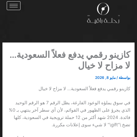
خطي
لى
لمحتوى
كازينو رقمي يدفع فعلاً السعودية…
لا مزاح لا خيال
بواسطة
/
مايو 8, 2026
كازينو رقمي يدفع فعلاً السعودية… لا مزاح لا خيال
في سوق يملؤه الوعود الفارغة، يظل الرقم 7 هو الرقم الوحيد
الذي يجرؤ على الظهور في القوائم، لأن أي سطر آخر ينتهي بـ 0%
فائدة. 2024 شهد أكثر من 12 حملة ترويجية في السعودية، كلها
تضخ \”gift\” لا شيء سوى إعلانات مكررة.