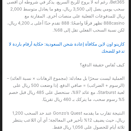
Bet365، رغم أنه لا يروج للربح السريع، يذكر في شروطه أن أقصى
سحب يومي يصل إلى 3,500 ريال، وهو ما يعادل متوسط 2,000
ريال للمدفوعات الفعلية على منصات أخرى. المقارنة مع
888casino تظهر فرقًا واضحًا: 888 تقدم حدًا أعلى بـ 4,200 ريال،
لكن نسبة السحب الفعلي تقل إلى 68%.
كازينو اون لاين مكافأة إعادة شحن السعودية: حكاية أرقام باردة لا
تدعو للضحك
كيف تُقاس حقيقة الدفع؟
العملية ليست سحرًا بل معادلة: (مجموع الرهانات × نسبة العائد) –
(الرسوم + الضرائب) = صافي الدفع. إذا وضعت 500 ريال على
لعبة Starburst، مع عائد 97%، ستحصل على 485 ريال قبل خصم
5% رسوم سحب، ما يتركك بـ 460 ريال تقريبًا.
النتيجة تقارب ما يقدمه Gonzo’s Quest عند حد السحب 1,200
ريال، حيث يضيف 12% تأخير في المعالجة؛ أي أن اللاعب ينتظر
ثلاثة أيام للحصول على 1,056 ريال فقط.