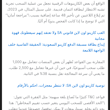
الواقع أن بعض الكازينوهات الرقمية تجعل من عملية السحب تجربة
تشبه الانتظار لبطاقة ائتمان قديمة. على سبيل المثال، في 2023،
تم إبلاغ اللاعبين عن تأخير 48 ساعة إضافية بسبب \”مراجعة أمان\”
التي لا توضح ما إذا كانت الفحص يدويًا أم آليًا.
العب كازينو اون لاين قانوني SA ولا تعتقد إنهم سيعطونك قهوة
مجانية
إيداع بطاقة مسبقة الدفع كازينو السعودية: الحقيقة القاسية خلف
الواجهة اللامعة
المقارنة بين القواعد تُظهر أن بعض المنصات تتعامل مع 1,000
طلب سحب أسبوعيًا، في حين أن غيرها تتعامل مع 2,500 طلب،
ما يعني أن سرعة المعالجة تقل بنسبة 38% في الثانية.
توصية كازينو اون لاين SA: لا تنتظر معجزات، احكم بالأرقام
قواعد T&C كثيرًا ما تُصاغ بلغة مبهمة؛ مثل الفقرة التي تقول:
\”الحد الأقصى للسحب اليومي يتغير حسب تقييم المخاطر\”. هذا
بحد ذاته يخلق سيناريوهات لا يمكن توقعها، خصوصًا عندما تتقلب