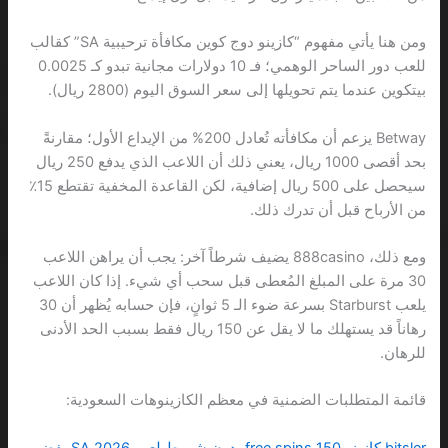
ومن هنا يأتي مفهوم “كازينو دوج كوين مكافأة ترحيبية SA” كقالب
للعب دور الساحر الوهمي؛ فـ 10 دولارات مجانية تبدو كـ 0.0025
بيتكوين عندما يتم تحويلها إلى سعر السوق اليوم (2800 ريال).
Betway يزعم أن مكافأته تُعادل 200% من الإيداع الأول؛ مقارنةً
بحد أقصى 1000 ريال، يعني ذلك أن اللاعب الذي يدفع 250 ريال
سيحصل على 500 ريال إضافية، لكن القاعدة المخفية تقتطع 15٪
من الأرباح قبل أن تدرك ذلك.
ومع ذلك، 888casino يضيف شرطاً آخر: يجب أن يراهن اللاعب
30 مرة على المبلغ المُعطى قبل سحب أي شيء. إذا كان اللاعب
يلعب Starburst بسرعة ضوء الـ 5 ثوانٍ، فإن حسابه يُظهر أن 30
رهاناً قد يستهلك ما لا يقل عن 150 ريال فقط بسبب الحد الأدنى
للرهان.
قائمة المتطلبات الضمنية في معظم الكازينوهات السعودية:
bitsler كازينو 150 free spins بدون شروط لعب 2026 SA يفضي