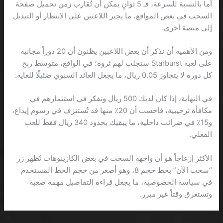
أما بالنسبة للسرعة، فـ 5 ثوانٍ يمكن أن تُقارب زمن تحميل صفحة
السحب في بعض المواقع، ما يجبر اللاعبين على الانتظار أو التبديل
إلى منصة أخرى.
ومن الأهمية أن نذكر أن بعض اللاعبين يظنون أن 20 دوراً مجانية
على لعبة Starburst ستجلب لهم ثروة؛ في الواقع، متوسط ربح
كل دورة لا يتجاوز 0.05 ريال، ما يجعل العائد السنوي ضئيلًا للغاية.
في النهاية، إذا كان لديك 500 ريال وتفكر في استثمارهم في
مكافأة ترحيبية، فاحسب أن 20٪ منها قد تُستنزف في رسوم إيداع،
و15٪ في ضرائب داخلية، ما يبقيك بحدود 340 ريال فقط للعب
الفعلي.
الأكثر إزعاجاً هو أن واجهة السحب في بعض الكازينوهات تُظهر زر
“سحب الآن” بخط حجم 8، وهو أصغر من حجم الخط المستخدم
في سياسة الخصوصية، ما يجعل قراءة التفاصيل مهمة صعبة
وتستغرق وقتاً غير مبرر.