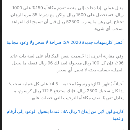
مثال عملي: إذا دخلت إلى منصة تقدم مكافأة 150% على 1000
ريال، فستحصل على 1500 ريال. ولكن مع شرط 35 مرة للرهان،
تحتاج إلى رهن ما يقارب 52500 ريال قبل أن تسمح لك القواعد
بسحب أي شيء.
أفضل كازينوهات جديدة 2026 SA: صراحة لا سحر ولا وعود مجانية
وفي مقارنة أخرى، إذا خُصمت نفس المكافأة على لعبة ذات عائد
96٪، فإن كل 100 ريال مدخولة تُعيد لك 96 ريال فقط، ما يجعل
العملية حسابية بحتة لا تحمل أي سحر.
أحياناً، يُظهر الكازينو رسومًا مخفية بـ 4.5٪ على كل عملية سحب؛
إذا كان سحبك 2500 ريال، فإنك ستدفع 112.5 ريال كرسوم، ما
يعادل تقريبًا نصف مكافأة الترحيب التي حصلت عليها.
كازينو اون لاين من إيداع 1 ريال SA: عندما يتحول الوعود إلى أرقام
واقعية