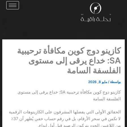
خطي
لى
لمحتوى
كازينو دوج كوين مكافأة ترحيبية
SA: خداع يرقى إلى مستوى
الفلسفة السامة
بواسطة
/
مايو 8, 2026
كازينو دوج كوين مكافأة ترحيبية SA: خداع يرقى إلى مستوى
الفلسفة السامة
الحقائق الأولى التي يفضلها المشرفون على الكازينوهات الرقمية
لا تكمن في سحر الأرقام، بل في رقم حساب خفي يُظهر أن 37٪
من اللاعبين الجدد يتركون الرصيد قبل أول إيداع.