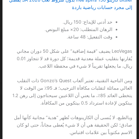
إلى مجرد حسابات رياضية باردة
حد أدنى للإيداع: 150 ريال.
الرهان المتطلب: 20× مبلغ البونص.
وقت التفعيل: 48 ساعة.
LeoVegas يضيف “قيمة إضافية” على شكل 50 دوران مجاني
يُقارنها بتقليب عملة معدنية قديمة؛ كل دورة قد لا تتجاوز 0.01
ريال، ما يجعلها تقريباً لا شيء في محفظة اللاعب.
ومن الناحية التقنية، تعتبر ألعاب Gonzo’s Quest ذات التقلب
العالي مماثلة لتقلبات مكافأة الترحيب؛ فـ 95٪ من الوقت لا
يتخطى العائد 85٪، ما يعني أن اللاعبين سيحتاجون إلى رهن 1.2
بيتكوين لإعادة استرداد 0.5 بيتكوين من المكافأة.
وبالطبع، لا يُنسى أن الكازينوهات تُظهر “هدية” مجانية كأنها أمل
صادق؛ لكن الحقيقة هي أن لا شيء يُعطى مجاناً، حتى لو كان
الاسم مكتوباً بين علامات اقتباس.