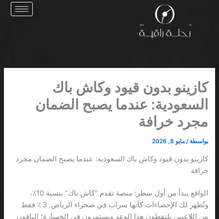
خطي
لى
لمحتوى
كازينو بدون قيود وكاش باك
السعودية: عندما يصبح الضمان
مجرد خرافة
بواسطة
/
مايو 8, 2026
كازينو بدون قيود وكاش باك السعودية: عندما يصبح الضمان مجرد
خرافة
الواقع يبدأ من أول سطر: منصة تقدم “كاش باك” بنسبة 10٪،
وتُظهر لك الإحصاءات كأنها سراب في صحراء الرياض. 3 ٪ فقط
من اللاعبين يلتقطون هذا الوعد ويستمرون في الخسارة؛ الباقون