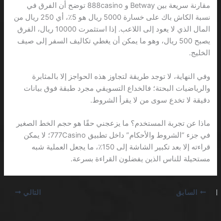
مقارنة سريعة بين Betway و 888casino توضح أن الفرق في
نسبة الكاش باك على خسارة 5000 ريال هو 5٪، أي 250 ريال من
المال الذي لا يعود إلى اللاعب. إذا استثمرت 10000 ريال، الفرق
يصبح 500 ريال، وهو ما يمكن أن يغطي تكاليف السفر إلى صيف
الخليج.
وفي النهاية، لا توجد طريقة لتجاوز هذه الحواجز إلا بالمثابرة
والرياضيات البحتة؛ فالخداع التسويقي مجرد طبقة فوق بيانات
دقيقة لا تخدع سوى من لا يقرأ الشروط.
ماذا عن تجربة المستخدم؟ ما يزعجني حقًا هو حجم الخط الصغير
في جزء “الشروط والأحكام” داخل تطبيق 777Casino؛ لا يمكن
قراءته إلا بعد تكبير الشاشة إلى 150٪، ما يجعل العملية شبه
مستحيلة للناس الذين يفضلون القراءة بسرعة.
السابق
التالي