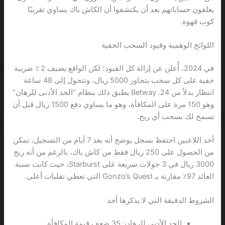
يغلقون حساباتهم بعد أن يكتشفوا أن الكاش باك يساوي تقريبًا
كوب قهوة.
اللوائح الوهمية وقيود السحب الخفية
في 2024، أُعلن عن إزالة كل القيود؛ لكن الواقع يضيف 2 ٪ ضريبة
خفية على كل سحب يتجاوز 5000 ريال، وتتحول إلى 48 ساعة
انتظار بدلاً من 24. Betway يطبق ذلك بنظام “الحد الأدنى للرهان”
وهو 150 مرة على المكافأة، وهو ما يساوي دفع 1500 ريال قبل أن
تسمح لك بسحب أي ربح.
أحد اللاعبين احتفظ بسجل يوضح أنه بعد 7 أيام من التسجيل، تمكن
من الحصول على 250 ريال فقط من كاش باك، بالرغم من أنه ربح
3000 ريال في 3 جولات سريعة على Starburst، حيث كانت نسبة
العائد 97٪ مقارنة بـ Gonzo’s Quest التي تعطي تقلبات أعلى.
الشروط الدقيقة التي لا يذكرها أحد
الحد الأدنى للرهان: 35 ضعف قيمة المكافأة.