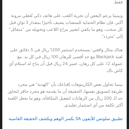
فقط.
وبينما يزعم البعض أن تجربة اللعب على هاتف ذكي تُعطي مرونة
أكبر، فإن نظام الحماية للمنصات يضيف تأخيرًا بمقدار 3 ثوانٍ قبل
كل سحب، وهو ما يكفي لتغيير مزاج اللاعب وتحويله من “متفائل”
إلى “متردد”.
هناك مثال واقعي: مستخدم استثمر 1200 ريال في 5 دقائق على
لعبة Blackjack مع حد أقصى للرهان 100 ريال في كل يد. مع
عمولة 2٪ على كل رهان، خسر 24 ريال قبل أن يتاح له استلام أي
كاش باك.
بينما تحاول بعض الكازينوهات إقناعك بأن “الهدية” هي مجرد
طريقة لتسويق نفسها، الحقيقة أن ما يقدمه هو مجرد حافز لتجاوز
حد الـ 200 ريال من الرهانات لتفعيل المكافأة، وهو ما يجعل اللعبة
أكثر تكلفة من أي استثمار تقليدي.
تطبيق سلوتس للآيفون SA يكسر الوهم ويكشف الحقيقة القاسية