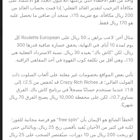
واحد من أهم الأخطاء التي يرتكبها اللاعبون الجدد هو الاعتماد على
مكافأة الترحيب لتقدير العائد الفعلي؛ إذا قمت بحساب العائد من
200 ريال مكافأة، مع ضريبة 15٪، ستجد أن صافي ما تحصل عليه
هو 170 ريال فقط.
مثال آخر: لاعب يراهن بـ 50 ريال على Roulette European كل
يوم لمدة 10 أيام. في النهاية، يحقق خسارة صافية قدرها 300
ريال، لكن “كاش باك” يعيده 30 ريال. نسبة الاسترداد الفعلية هي
10٪، وهي أقل من تكلفة كوب القهوة في أحد المقاهي الراقية.
تأتي بعض المواقع بخصومات غير معلنة على ألعاب السلوت ذات
الفولت العالي؛ فـ Crazy Rich Riches قد تُخفض من 2.5٪ إلى
1.8٪ عندما تستخدم حسابًا مسجلاً في برنامج كاش باك. الفرق
يساوي 0.7٪، لكن على محفظة 10,000 ريال يصبح الفرق 70 ريال
شهريًا.
الخطأ الشائع هو الإيمان بأن “free spin” هو فرصة مجانية للفوز؛
لكنه في كثير من الأحيان يُقيد بأقصى ربح 25 ريال، وبالتالي حتى
لو ربحت 200 ريال من 10 دورات، سيُقتصر السحب على 25 ريال