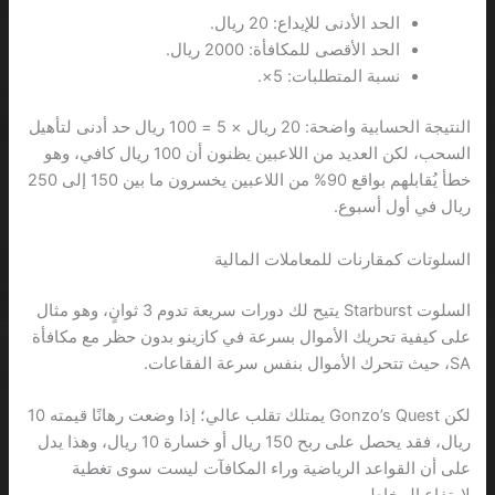
الحد الأدنى للإيداع: 20 ريال.
الحد الأقصى للمكافأة: 2000 ريال.
نسبة المتطلبات: 5×.
النتيجة الحسابية واضحة: 20 ريال × 5 = 100 ريال حد أدنى لتأهيل
السحب، لكن العديد من اللاعبين يظنون أن 100 ريال كافي، وهو
خطأ يُقابلهم بواقع 90% من اللاعبين يخسرون ما بين 150 إلى 250
ريال في أول أسبوع.
السلوتات كمقارنات للمعاملات المالية
السلوت Starburst يتيح لك دورات سريعة تدوم 3 ثوانٍ، وهو مثال
على كيفية تحريك الأموال بسرعة في كازينو بدون حظر مع مكافأة
SA، حيث تتحرك الأموال بنفس سرعة الفقاعات.
لكن Gonzo’s Quest يمتلك تقلب عالي؛ إذا وضعت رهانًا قيمته 10
ريال، فقد يحصل على ربح 150 ريال أو خسارة 10 ريال، وهذا يدل
على أن القواعد الرياضية وراء المكافآت ليست سوى تغطية
لارتفاع المخاطر.