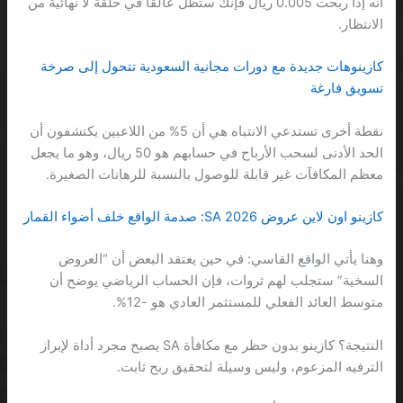
أنه إذا ربحت 0.005 ريال فإنك ستظل عالقًا في حلقة لا نهائية من
الانتظار.
كازينوهات جديدة مع دورات مجانية السعودية تتحول إلى صرخة
تسويق فارغة
نقطة أخرى تستدعي الانتباه هي أن 5% من اللاعبين يكتشفون أن
الحد الأدنى لسحب الأرباح في حسابهم هو 50 ريال، وهو ما يجعل
معظم المكافآت غير قابلة للوصول بالنسبة للرهانات الصغيرة.
كازينو اون لاين عروض 2026 SA: صدمة الواقع خلف أضواء القمار
وهنا يأتي الواقع القاسي: في حين يعتقد البعض أن “العروض
السخية” ستجلب لهم ثروات، فإن الحساب الرياضي يوضح أن
متوسط العائد الفعلي للمستثمر العادي هو -12%.
النتيجة؟ كازينو بدون حظر مع مكافأة SA يصبح مجرد أداة لإبراز
الترفيه المزعوم، وليس وسيلة لتحقيق ربح ثابت.