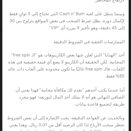
وبينما تتنقل على لعبة Cash n’ Burn التي تحتاج إلى 5 ثوانٍ فقط
لإكمال دورة، يظل شرط السحب في بعض المواقع يتراوح بين 30
إلى 45 دقيقة، وهو تأخير لا يبرره أي “VIP”.
الممارسات الخفية في الشروط الدقيقة
أحد “الهدايا” التي تُعلن عنها بعض الكازينوهات هو “الـ free spin”
المجانية، لكن الحقيقة أن الكازينو لا يضع أي قيمة حقيقية في هذه
اللفات، فالـ free spin غالبًا ما تكون محدودة على ألعاب ذات عائد
85% فقط.
أما عندما يكتب أحدهم “نقدم لك مكافأة مجانية” فهذا يعني أن
الصافي النهائي هو أنه لا يملك أحد المال لتوزيعه؛ فهو مجرد
طريقة لتجميع قاعدة بيانات.
وبالحديث عن القواعد الدقيقة، يجب الإشارة إلى أن بعض الشروط
تحظر سحب الأرباح إذا كان الرصيد أقل من 0.01 ريال، وهذا يعني