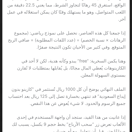
الواقع، استغرق 45 رهانًا لتجاوز الشرط، مما يعني 22.5 دقيقة من
اللعب المتواصل، وهو ما يستهلك وقتًا كان يمكن استغلاله في عمل
آخر.
إذا جمعنا كل هذه العناصر، نحصل على نموذج رياضي: (مجموع
الرهانات × نسبة الخصم) ÷ (عدد اللفات المطلوبة) = صافي الربح
المتوقع. وفي كثير من الأحيان تكون النتيجة صفرًا.
وهنا يكمن السخرية: “free” يبدو وكأنه هدية، لكن لا أحد في
الكازينوهات يُعطي المال مجانًا، بل يُقابلها بمتطلبات لا تُقارن
بمستوى السهولة المعلن.
الملف النهائي يوضح أن كل 1000 ريال تُستثمر في “كازينو بدون
إيداع السعودية” قد تنتهي بخسارة تصل إلى 125 ريال بعد احتساب
جميع الرسوم والحدود. لا شيء يُعوض عن هذا النقص.
إذا عانيت من هذا القيد، ستجد أن واجهة المستخدم في إحدى
الألعاب تعرض زر “سحب الأرباح” بخط حجم 9 بكسل، يسبب لك
صداعًا حتى قبل أن تتعامل مع أي حساب.