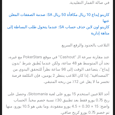
في صالة القمار التقليدية.
كازينو إيداع 10 ريال مكافأة 50 ريال SA: صدمة الصفقات المعلن
عنها
كازينو اون لاين حذف حساب SA: عندما يتحول طلب البساطة إلى
متاهة إدارية
التلاعب بالحدود والرفع السريع
عند مقارنة سرعة الـ “Cashout” في موقع PokerStars مع غيره،
نجد أن المتوسط هو 48 ساعة، ولكن عندما يُطبق شرط “بدون
إيداع”، يتضاعف الوقت إلى 96 ساعة نظراً للتحقق اليدوي من
“المصداقية”. إذا كان اللاعب ينتظر 2 يومين، فإن التكلفة فرصة
تخسر ما لا يقل عن 12٪ من ربحه المتبقي.
أحد اللاعبين استخدم 15 يورو على لعبة Slotomania، وحصل على
ربح 0.75 يورو فقط بعد تطبيق 30٪ نسبة خصم مخبأ. الحساب
واضح: 15 × 0.30 = 4.5 يورو مفقودة، وما بقي هو 10.5 يورو، منها
تم خصم 0.75 يورو كربح صافي.