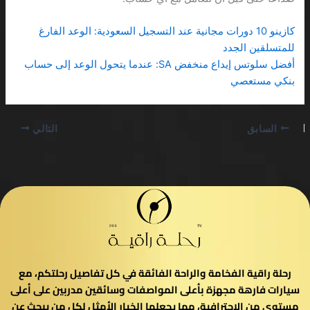
كازينو 10 دورات مجانية عند التسجيل السعودية: الوعد الفارغ
للمتسلقين الجدد
أفضل سلوتس إيداع منخفض SA: عندما يتحول الوعد إلى حساب
بنكي مستعصي
السابق
التالي
رحلة راقية الفخامة والراحة الفائقة في كل تفاصيل رحلتكم، مع
سيارات فارهة مجهزة بأعلى المواصفات وسائقين مدربين على أعلى
مستوى من الاحترافية، مما يجعلها الخيار الأمثل لكل من يبحث عن