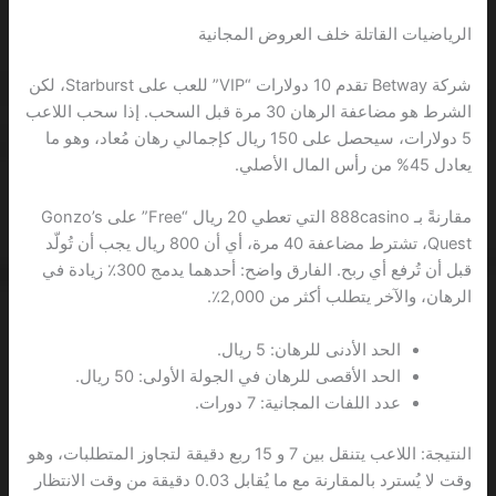
الرياضيات القاتلة خلف العروض المجانية
شركة Betway تقدم 10 دولارات “VIP” للعب على Starburst، لكن
الشرط هو مضاعفة الرهان 30 مرة قبل السحب. إذا سحب اللاعب
5 دولارات، سيحصل على 150 ريال كإجمالي رهان مُعاد، وهو ما
يعادل 45% من رأس المال الأصلي.
مقارنةً بـ 888casino التي تعطي 20 ريال “Free” على Gonzo’s
Quest، تشترط مضاعفة 40 مرة، أي أن 800 ريال يجب أن تُولّد
قبل أن تُرفع أي ربح. الفارق واضح: أحدهما يدمج 300٪ زيادة في
الرهان، والآخر يتطلب أكثر من 2,000٪.
الحد الأدنى للرهان: 5 ريال.
الحد الأقصى للرهان في الجولة الأولى: 50 ريال.
عدد اللفات المجانية: 7 دورات.
النتيجة: اللاعب يتنقل بين 7 و 15 ربع دقيقة لتجاوز المتطلبات، وهو
وقت لا يُسترد بالمقارنة مع ما يُقابل 0.03 دقيقة من وقت الانتظار