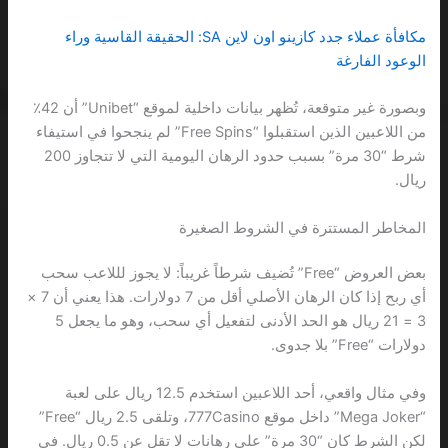
مكافأة عملاء جدد كازينو اون لاين SA: الحقيقة القاسية وراء
الوعود الفارغة
وبصورة غير متوقعة، تُظهر بيانات داخلية لموقع “Unibet” أن 42٪
من اللاعبين الذين استقبلوا “Free Spins” لم ينجحوا في استيفاء
شرط “30 مرة” بسبب حدود الرهان اليومية التي لا تتجاوز 200
ريال.
المخاطر المستترة في الشروط الصغيرة
بعض العروض “Free” تُضيف شرطاً غريباً: لا يجوز لللاعب سحب
أي ربح إذا كان الرهان الأصلي أقل من 7 دولارات. هذا يعني أن 7 ×
3 = 21 ريال هو الحد الأدنى لتفعيل أي سحب، وهو ما يجعل 5
دولارات “Free” بلا جدوى.
وفي مثال واقعي، أحد اللاعبين استخدم 12.5 ريال على لعبة
“Mega Joker” داخل موقع 777Casino، وتلقى 2.5 ريال “Free”
لكن الشرط كان “30 مرة” على رهانات لا تقل عن 0.5 ريال. في