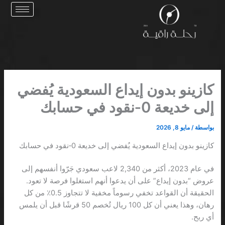
خطي
لى
لمحتوى
كازينو بدون إيداع السعودية يُفضي
إلى خديعة 0‑نقود في حسابك
بواسطة
/
مايو 8, 2026
كازينو بدون إيداع السعودية يُفضي إلى خديعة 0‑نقود في حسابك
في عام 2023، أكثر من 2,340 لاعب سعودي جَرّوا أنفسهم إلى
عروض “بدون إيداع” على أن يدعوا أنهم استغلوا فرصة لا تعود.
الحقيقة أن القواعد تخفي رسوماً مخفية لا تتجاوز 0.5٪ من كل
رهان، وهذا يعني أن كل 100 ريال تُخصم 50 قرشًا قبل أن يلمس
أي ربح.