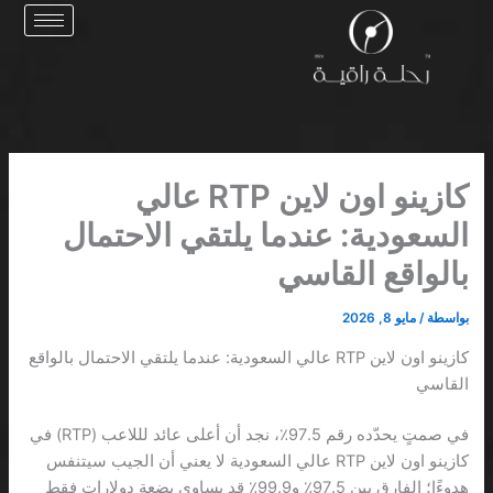
خطي
لى
لمحتوى
كازينو اون لاين RTP عالي
السعودية: عندما يلتقي الاحتمال
بالواقع القاسي
بواسطة
/
مايو 8, 2026
كازينو اون لاين RTP عالي السعودية: عندما يلتقي الاحتمال بالواقع
القاسي
في صمتٍ يحدّده رقم 97.5٪، نجد أن أعلى عائد لللاعب (RTP) في
كازينو اون لاين RTP عالي السعودية لا يعني أن الجيب سيتنفس
هدوءًا؛ الفارق بين 97.5٪ و99.9٪ قد يساوي بضعة دولارات فقط