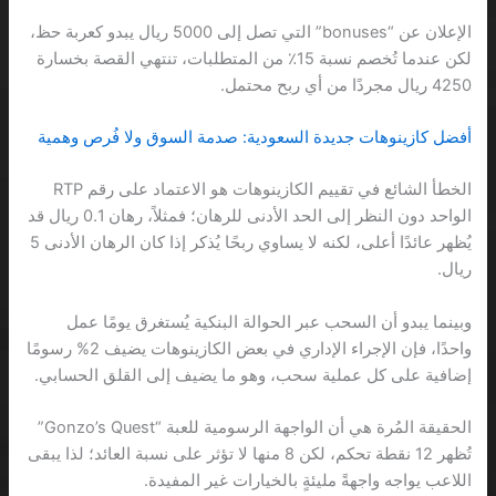
الإعلان عن “bonuses” التي تصل إلى 5000 ريال يبدو كعربة حظ،
لكن عندما تُخصم نسبة 15٪ من المتطلبات، تنتهي القصة بخسارة
4250 ريال مجردًا من أي ربح محتمل.
أفضل كازينوهات جديدة السعودية: صدمة السوق ولا فُرص وهمية
الخطأ الشائع في تقييم الكازينوهات هو الاعتماد على رقم RTP
الواحد دون النظر إلى الحد الأدنى للرهان؛ فمثلاً، رهان 0.1 ريال قد
يُظهر عائدًا أعلى، لكنه لا يساوي ربحًا يُذكر إذا كان الرهان الأدنى 5
ريال.
وبينما يبدو أن السحب عبر الحوالة البنكية يُستغرق يومًا عمل
واحدًا، فإن الإجراء الإداري في بعض الكازينوهات يضيف 2% رسومًا
إضافية على كل عملية سحب، وهو ما يضيف إلى القلق الحسابي.
الحقيقة المُرة هي أن الواجهة الرسومية للعبة “Gonzo’s Quest”
تُظهر 12 نقطة تحكم، لكن 8 منها لا تؤثر على نسبة العائد؛ لذا يبقى
اللاعب يواجه واجهةً مليئةٍ بالخيارات غير المفيدة.