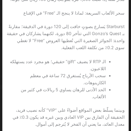
سحر الألعاب السريعة: لماذا لا ينجح الـ “Free” في الإقناع
Starburst يَسارع بصوتٍ خافت إلى 120 دورة في الدقيقة؛ مقارنةً
بـ Gonzo’s Quest التي تتأخر 80 دورة، لكنهما يشاركان في حقيقة
واحدة: الجوائز الصغيرة التي تُعطيها العروض “Free” لا تغطي
سوى 0.2٪ من تكلفة اللعب الفعلية.
الـ RTP لا يضيف “gift” حقيقي؛ هو مجرد عدد يستهلكه
اللاعبون.
سحب الأرباح يُستغرق 72 ساعة في معظم
الكازينوهات.
الحد الأدنى للرهان يساوي 5 ريالات في كثير من
الألعاب.
وبينما يسلّط بعض المواقع أضواءً على “VIP” كأنه نصيب فريد،
الحقيقة أن الفارق بين VIP العادي وبين غيره قد يكون 0.3٪ في
معدل العائد، ما يعني أن الفخر لا يُترجم إلى أموال.