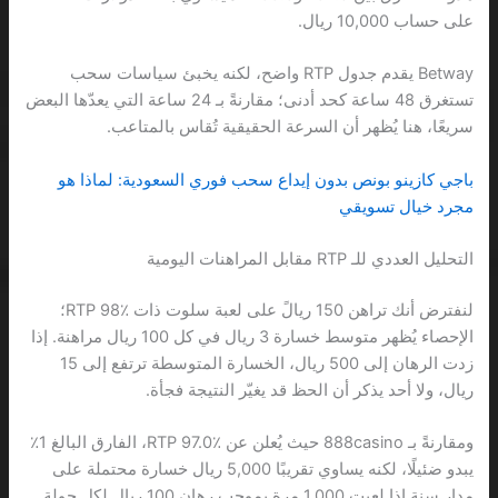
على حساب 10,000 ريال.
Betway يقدم جدول RTP واضح، لكنه يخبئ سياسات سحب
تستغرق 48 ساعة كحد أدنى؛ مقارنةً بـ 24 ساعة التي يعدّها البعض
سريعًا، هنا يُظهر أن السرعة الحقيقية تُقاس بالمتاعب.
باجي كازينو بونص بدون إيداع سحب فوري السعودية: لماذا هو
مجرد خيال تسويقي
التحليل العددي للـ RTP مقابل المراهنات اليومية
لنفترض أنك تراهن 150 ريالً على لعبة سلوت ذات RTP 98٪؛
الإحصاء يُظهر متوسط خسارة 3 ريال في كل 100 ريال مراهنة. إذا
زدت الرهان إلى 500 ريال، الخسارة المتوسطة ترتفع إلى 15
ريال، ولا أحد يذكر أن الحظ قد يغيّر النتيجة فجأة.
ومقارنةً بـ 888casino حيث يُعلن عن RTP 97.0٪، الفارق البالغ 1٪
يبدو ضئيلًا، لكنه يساوي تقريبًا 5,000 ريال خسارة محتملة على
مدار سنة إذا لعبت 1,000 مرة بموجب رهان 100 ريال لكل جولة.