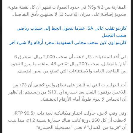
المقارنة بين 3% و5% في حدود العمولات تظهر أن كل نقطة مئوية
صعوبةٍ إضافية على ميزان اللاعب؛ لذا لا تستهين بأدق التفاصيل.
كازينو تقلب عالي SA: عندما يتحول الحظ إلى حساب رياضي
صعب التحمل
كازينو اون لاين سحب مجاني السعودية: مجرد أرقام ولا شيء آخر
في أحد المنتديات، ذكر لاعب أن سحب 2,000 ريال استغرق 6
أيام؛ بالمقابل، سحب 200 ريال تمّ في 48 ساعة، ما يبرز الفجوة
بين القاعدة العامة والاستثناءات التي تُصنع من صبر الضعيف.
أحد الدراسات التي لم تُنشر على نطاق واسع كشف أن 73٪ من
اللاعبين يوقفون اللعب بعد خسارة أول 10% من رصيدهم؛ إذ يُظهر
أن الحماس لا يدوم طويلًا أمام الأرقام الحقيقية.
وفي وقتٍ لاحق، حاولت اختبار ميكانيكية لعبة ذات RTP 99.5٪،
لاحظت أن كل 250 دورة كانت هناك خسارة بنسبة 1.2٪، مما يثبت
أن “قريبة من الكمال” لا تعني “مستحيلة الخسارة”.