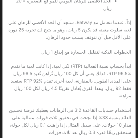
الحد الأقصى للرهان اليومي للمواقع الصغيرة = 20
ريال
إذاً، عندما تتعامل مع Betway، ستجد أن الحد الأقصى للرهان على
لعبة سلوت معينة قد يكون 5 ريات، وهو ما يتيح لك تجربة 25 دورة
على الأقل قبل أن تتوقف بسبب حدود الرهان.
الخطوات الذكية لتقليل الخسارة مع إيداع 1 ريال
ابدأ بحساب نسبة الفعالية (RTP) لكل لعبة. إذا كانت لعبة ما تقدم
RTP 96.5%، فذلك يعني أن كل 100 ريال تُراهن تُعيد 96.5 ريال
على المدى الطويل. بالمقارنة، لعبة أخرى تقدم RTP 92% ستعيد
فقط 92 ريال، وهذا الفرق يُعادل تقريبًا 4.5 ريال لكل 100 ريال
مراهنة.
استخدام حسابات القاعدة 3:2 في الرهانات يعطيك فرصة تحسين
العائد بنسبة 33% إذا نجحت في تحقيق ثلاث فوزات متتالية على
مدار 10 جولات. على سبيل المثال، إذا راهنت 0.1 ريال لكل جولة،
ستحقق ربحًا قدره 0.3 ريال بعد ثلاث فوزات.