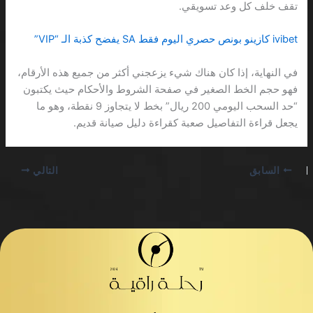
تقف خلف كل وعد تسويقي.
ivibet كازينو بونص حصري اليوم فقط SA يفضح كذبة الـ “VIP”
في النهاية، إذا كان هناك شيء يزعجني أكثر من جميع هذه الأرقام،
فهو حجم الخط الصغير في صفحة الشروط والأحكام حيث يكتبون
“حد السحب اليومي 200 ريال” بخط لا يتجاوز 9 نقطة، وهو ما
يجعل قراءة التفاصيل صعبة كقراءة دليل صيانة قديم.
السابق
التالي