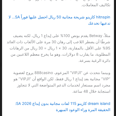
تكاليف المعاملات.
hitnspin كازينو شريحة مجانية 50 ريال احصل عليها فوراً SA… لا
تدعيها تخدعك
مثلاً، Betway يقدم بونص 100% على إيداع 1 ريال، لكنه يضيف
شرطًا أن يضطر اللاعب إلى رهان 30 مرة على الألعاب ذات العائد
95% على الأقل. بالمقارنة، 30 × 1 ريال = 30 ريال من الرهانات
المطلوبة، ما يقارب 8 دولارات، وهو ما يخرج معظم اللاعبين من
دائرة الرغبة بسرعة.
وبينما نتحدث عن “الـVIP” المزعوم، 888casino يروج لعضوية
“VIP” مجانية بعد إيداع 1 ريال فقط، لكن الواقع أن “الـVIP” هو
مجرد اسم مستعار لخدمات الدعم المتواضعة التي لا تتجاوز
استجابة خلال 48 ساعة.
dream island كازينو 115 لفات مجانية بدون إيداع 2026 SA:
الحقيقة المرة وراء الوعود المبهرة