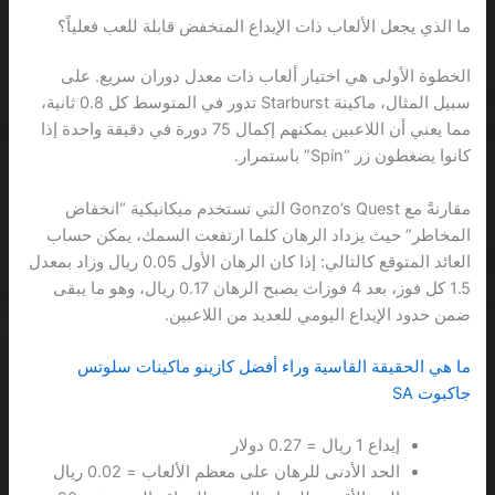
ما الذي يجعل الألعاب ذات الإيداع المنخفض قابلة للعب فعلياً؟
الخطوة الأولى هي اختيار ألعاب ذات معدل دوران سريع. على
سبيل المثال، ماكينة Starburst تدور في المتوسط كل 0.8 ثانية،
مما يعني أن اللاعبين يمكنهم إكمال 75 دورة في دقيقة واحدة إذا
كانوا يضغطون زر “Spin” باستمرار.
مقارنةً مع Gonzo’s Quest التي تستخدم ميكانيكية “انخفاض
المخاطر” حيث يزداد الرهان كلما ارتفعت السمك، يمكن حساب
العائد المتوقع كالتالي: إذا كان الرهان الأول 0.05 ريال وزاد بمعدل
1.5 كل فوز، بعد 4 فوزات يصبح الرهان 0.17 ريال، وهو ما يبقى
ضمن حدود الإيداع اليومي للعديد من اللاعبين.
ما هي الحقيقة القاسية وراء أفضل كازينو ماكينات سلوتس
جاكبوت SA
إيداع 1 ريال = 0.27 دولار
الحد الأدنى للرهان على معظم الألعاب = 0.02 ريال