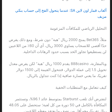
ألعاب قمار اون لاين SA: عندما يتحول الفخ إلى حساب بنكي
مزيف
التحليل الرياضي للمكافآت المزعومة
مثلاً، Bet365 يمنح 2000 ريال “هبة” دون شرط، ومع ذلك يفرض
حدًا أقصى للانسحاب يساوي 3000 ريال، أي أن 60٪ من اللاعبين
لن يستطيعوا تجاوز الحد بسبب حدود الرهانات الداخلية.
وبالمقارنة، 888casino يقدم 1000 ريال “هبة” لكن يفرض معدل
تحويل 1.5 إلى عملة الدولار، فتتحول القيمة إلى 1500 دولار
تقريبًا، ما يعني خسارة صافية إذا كنت تتداول بالريال.
كيف تتعامل مع المتطلبات الخفية
لنفترض أنك تلعب Starburst بمتوسط عائد 96.1%، وتستثمر
المكافأة بالكامل في 50 دورة من كل لعبة؛ ستحصل على 48.05
ريال تقريبًا، وهو أقل من نصف ما يعتقد معظم اللاعبين.