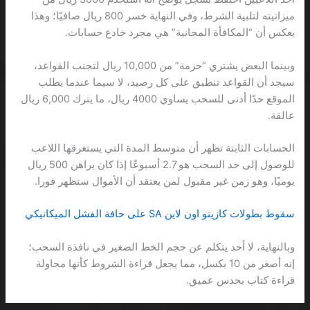
ميزانيته لتلبية الشرط، وفي النهاية خسر 800 ريال صافيًا؛ وهذا
يعكس أن “المكافأة المجانية” هي مجرد خادع حسابات.
وبينما البعض يشتري “حزمة” من 10,000 ريال لتجنب القواعد،
سيجد أن القواعد تنطبق على كل رصيد، لا سيما عندما يطلب
الموقع حدًا أدنى للسحب يساوي 4000 ريال، ما يترك 6,000 ريال
عالقة.
الحسابات الثابتة تظهر أن متوسط المدة التي يستغرقها اللاعب
للوصول إلى حد السحب هو 2.7 أسبوعًا إذا كان يراهن 500 ريال
يوميًا، وهو زمن غير مقبول لمن يعتقد أن الأموال ستظهر فورا.
سقوط بطولات كازينو اون لاين SA على حافة الفشل الميكانيكي
وبالنهاية، لا أحد يتكلم عن حجم الخط الصغير في نافذة السحب؛
إنه أصغر من 10 بكسل، مما يجعل قراءة الشروط كأنها محاولة
قراءة كتاب بحدس عميق.