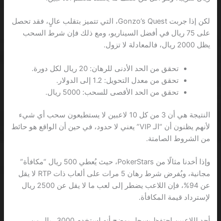
لكن إذا جربت Gonzo’s Quest، التي تتميز بتقلب عالٍ، فقد تحصل
على 75 ريال في أفضل السيناريو، ومع ذلك فإن شرط السحب
يظل 2000 ريال، فالمعادلة لا تزول.
تحقق من الحد الأدنى للرهان: 20 ريال لكل دورة.
تحقق من معدل التحويل: 1.2 إلى الدولار.
تحقق من الحد الأقصى للسحب: 5000 ريال.
النتيجة هي أن 3 من كل 10 لاعبين لا يستطيعون سحب أي شيء
لأنهم يظنون أن “الـ VIP” يعني لا حدود، في حين أن الواقع هو حائط
من الشروط الصامتة.
وإذا أخدنا مثالًا من PokerStars، حيث يُعطي 500 ريال “مكافأة”
مجانية، ويُفرض شرط رهان 5 مرات على ألعاب ذات RTP لا يقل
عن 94%، فإن اللاعب يضطر إلى لعب ما لا يقل عن 2500 ريال
لإسترداد قيمة المكافأة.
أحد اللاعبين احتفظ بسجل يوضح أنه استخدم 3000 ريال من