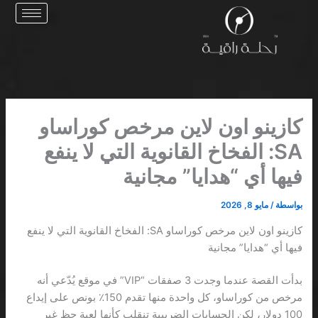
خطي
لى
لمحتوى
كازينو اون لاين مرخص كوراساو
SA: الفخاخ القانوية التي لا ينفع
فيها أي “هدايا” مجانية
بواسطة
/
مايو 8, 2026
كازينو اون لاين مرخص كوراساو SA: الفخاخ القانوية التي لا ينفع
فيها أي “هدايا” مجانية
بدأت القصة عندما وجدت 3 صفقات “VIP” في موقع يُدّعي أنه
مرخص من كوراساو، كل واحدة منها تقدم 150٪ بونص على إيداع
100 دولار، لكن الحسابات الضريبية تنقلب كأنها لعبة حظ غير