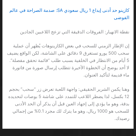
كازينو حد أدنى إيداع 1 ريال سعودي SA: صدمة الصراحة في عالم
الفوضى
نقطة الانهيار: الفروقات الدقيقة التي تزعج اللاعبين الجادين
إن الإطار الزمني للسحب في بعض الكازينوهات يُظهر أن عملية
سحب 500 يورو تستغرق 9 دقائق على الشاشة، لكن الواقع يضيف
5 أيام من الانتظار في الخلفية بسبب طلب “قائمة تحقق مفصلة”.
لا أحد يوضح أن الخطوة الأخيرة تتطلب إرسال صورة من فاتورة
ماء قديمة لتأكيد العنوان.
وهنا يكمن الشرير الحقيقي: واجهة اللعبة تعرض زر “سحب” بحجم
12 بكسل، لذا يضطر اللاعب للتمدد على شاشة 5 بوصات لتحديده
بدقة، وهو ما يؤدي إلى إجهاد العين قبل أن يذكر أن الحد الأدنى
للسحب هو 1000 ريال، وهو ما يترك لك مجرد 0.1% من إجمالي
رصيدك.