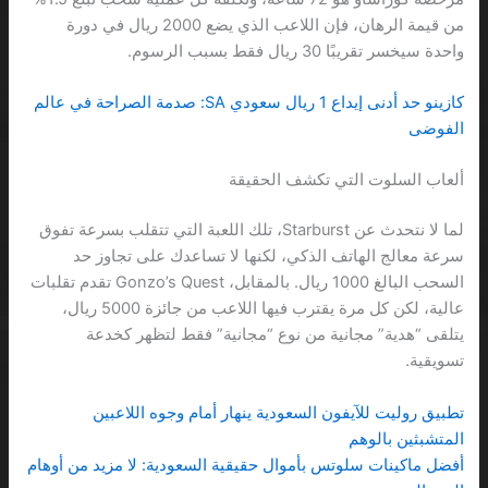
من قيمة الرهان، فإن اللاعب الذي يضع 2000 ريال في دورة
واحدة سيخسر تقريبًا 30 ريال فقط بسبب الرسوم.
كازينو حد أدنى إيداع 1 ريال سعودي SA: صدمة الصراحة في عالم
الفوضى
ألعاب السلوت التي تكشف الحقيقة
لما لا نتحدث عن Starburst، تلك اللعبة التي تتقلب بسرعة تفوق
سرعة معالج الهاتف الذكي، لكنها لا تساعدك على تجاوز حد
السحب البالغ 1000 ريال. بالمقابل، Gonzo’s Quest تقدم تقلبات
عالية، لكن كل مرة يقترب فيها اللاعب من جائزة 5000 ريال،
يتلقى “هدية” مجانية من نوع “مجانية” فقط لتظهر كخدعة
تسويقية.
تطبيق روليت للآيفون السعودية ينهار أمام وجوه اللاعبين
المتشبثين بالوهم
أفضل ماكينات سلوتس بأموال حقيقية السعودية: لا مزيد من أوهام