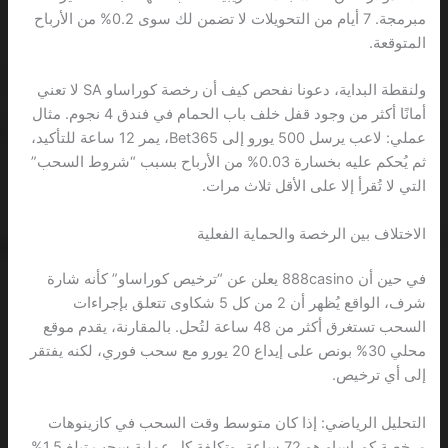
مبرمجة. 7 أيام من التحويلات لا تضمن لك سوى 0.2% من الأرباح
المتوقعة.
ولنقطة البداية، دعونا نفحص كيف أن رخصة كوراساو SA لا تعني
أمانًا أكثر من وجود قفل خلف باب الحمام في فندق 4 نجوم. مثال
عملي: لاعب يرسل 500 يورو إلى Bet365، يمر 12 ساعة للتأكيد،
ثم يُحكم عليه بخسارة 0.03% من الأرباح بسبب “شروط السحب”
التي لا تُقرأ إلا على الأقل ثلاث مرات.
الاختلاف بين الرخصة والحماية الفعلية
في حين أن 888casino يعلن عن “ترخيص كوراساو” كأنه شارة
شرف، الواقع يُظهر أن 2 من كل 5 شكاوى تتعلق بإجراءات
السحب تستغرق أكثر من 48 ساعة لتُحل. بالمقارنة، يقدم موقع
محلي 30% بونص على إيداع 20 يورو مع سحب فوري، لكنه يفتقر
إلى أي ترخيص.
التحليل الرياضي: إذا كان متوسط وقت السحب في كازينوهات
مرخصة كوراساو هو 72 ساعة، وتكلفة كل عملية سحب تبلغ 1.5%