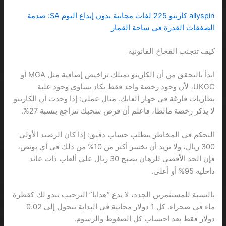
allyspin كازينو 225 لفات مجانية بدون إيداع اليوم SA: صدمة
الصفقات القذرة في ساحة القمار
كيف تتجنب الفخاخ القانونية
ابدأ بالتحقق من أن الكازينو يمتلك تراخيص إضافية مثل MGA أو
UKGC، لأن وجود رخصة واحد فقط يكاد يساوي وجود علبة
بطاريات فارغة في جهاز ألعابك. مثال عملي: إذا وجدت أن الكازينو
لا يذكر رخصة مالطا، فاعلم أن فرص سحبك تتراجع بنسبة 27%.
التحكم في المخاطر يتطلب حساب دقيق: إذا كان الرصيد الأولي
300 ريال، ولا تريد أن تخسر أكثر من 10% من ذلك في أي بونص،
فإن الحد الأقصى للرهان يصبح 30 ريال على ألعاب ذات عائد
داخلية 95% أو أعلى.
بالنسبة للمستثمرين الجدد، لا تدع “هدايا” الترحيب تبدو لك كقطرة
ماء في صحراء. كل 1 دولار مجانية في البداية تتحول إلى 0.02
دولار فقط بعد احتساب كل الضغوط والرسوم.