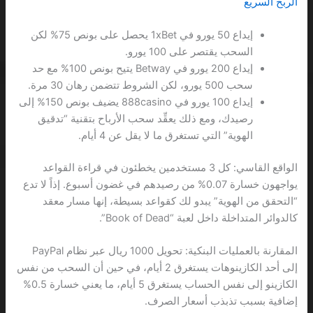
الربح السريع
إيداع 50 يورو في 1xBet يحصل على بونص 75% لكن
السحب يقتصر على 100 يورو.
إيداع 200 يورو في Betway يتيح بونص 100% مع حد
سحب 500 يورو، لكن الشروط تتضمن رهان 30 مرة.
إيداع 100 يورو في 888casino يضيف بونص 150% إلى
رصيدك، ومع ذلك يعقِّد سحب الأرباح بتقنية “تدقيق
الهوية” التي تستغرق ما لا يقل عن 4 أيام.
الواقع القاسي: كل 3 مستخدمين يخطئون في قراءة القواعد
يواجهون خسارة 0.07% من رصيدهم في غضون أسبوع. إذاً لا تدع
“التحقق من الهوية” يبدو لك كقواعد بسيطة، إنها مسار معقد
كالدوائر المتداخلة داخل لعبة “Book of Dead”.
المقارنة بالعمليات البنكية: تحويل 1000 ريال عبر نظام PayPal
إلى أحد الكازينوهات يستغرق 2 أيام، في حين أن السحب من نفس
الكازينو إلى نفس الحساب يستغرق 5 أيام، ما يعني خسارة 0.5%
إضافية بسبب تذبذب أسعار الصرف.