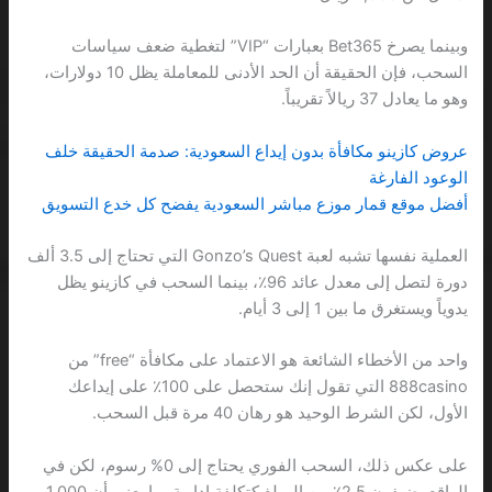
وبينما يصرخ Bet365 بعبارات “VIP” لتغطية ضعف سياسات
السحب، فإن الحقيقة أن الحد الأدنى للمعاملة يظل 10 دولارات،
وهو ما يعادل 37 ريالاً تقريباً.
عروض كازينو مكافأة بدون إيداع السعودية: صدمة الحقيقة خلف
الوعود الفارغة
أفضل موقع قمار موزع مباشر السعودية يفضح كل خدع التسويق
العملية نفسها تشبه لعبة Gonzo’s Quest التي تحتاج إلى 3.5 ألف
دورة لتصل إلى معدل عائد 96٪، بينما السحب في كازينو يظل
يدوياً ويستغرق ما بين 1 إلى 3 أيام.
واحد من الأخطاء الشائعة هو الاعتماد على مكافأة “free” من
888casino التي تقول إنك ستحصل على 100٪ على إيداعك
الأول، لكن الشرط الوحيد هو رهان 40 مرة قبل السحب.
على عكس ذلك، السحب الفوري يحتاج إلى 0% رسوم، لكن في
الواقع يضيفون 2.5٪ من المبلغ كتكلفة إدارية، ما يعني أن 1,000