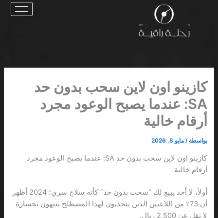
خطي
لى
لمحتوى
كازينو اون لاين سحب بدون حد
SA: عندما يصبح الوعود مجرد
أرقام خالية
بواسطة
/
مايو 8, 2026
كازينو اون لاين سحب بدون حد SA: عندما يصبح الوعود مجرد
أرقام خالية
أولاً، لا أحد يبيع لك “سحب بدون حد” كأنه سلاح سري؛ 2024 أظهر
أن 73٪ من اللاعبين الذين ينجذبون لهذا المصطلح ينتهون بخسارة
لا تقل عن 2,500 ريال.