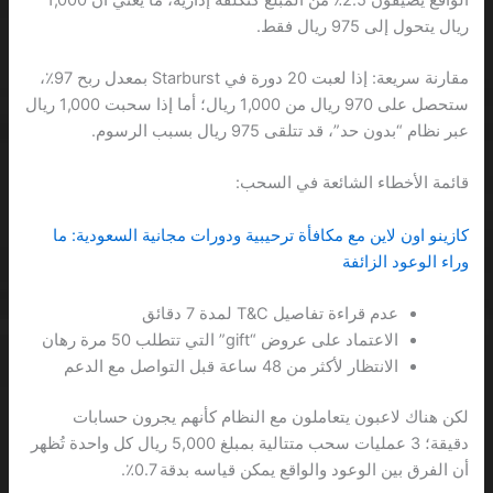
ريال يتحول إلى 975 ريال فقط.
مقارنة سريعة: إذا لعبت 20 دورة في Starburst بمعدل ربح 97٪،
ستحصل على 970 ريال من 1,000 ريال؛ أما إذا سحبت 1,000 ريال
عبر نظام “بدون حد”، قد تتلقى 975 ريال بسبب الرسوم.
قائمة الأخطاء الشائعة في السحب:
كازينو اون لاين مع مكافأة ترحيبية ودورات مجانية السعودية: ما
وراء الوعود الزائفة
عدم قراءة تفاصيل T&C لمدة 7 دقائق
الاعتماد على عروض “gift” التي تتطلب 50 مرة رهان
الانتظار لأكثر من 48 ساعة قبل التواصل مع الدعم
لكن هناك لاعبون يتعاملون مع النظام كأنهم يجرون حسابات
دقيقة؛ 3 عمليات سحب متتالية بمبلغ 5,000 ريال كل واحدة تُظهر
أن الفرق بين الوعود والواقع يمكن قياسه بدقة 0.7٪.