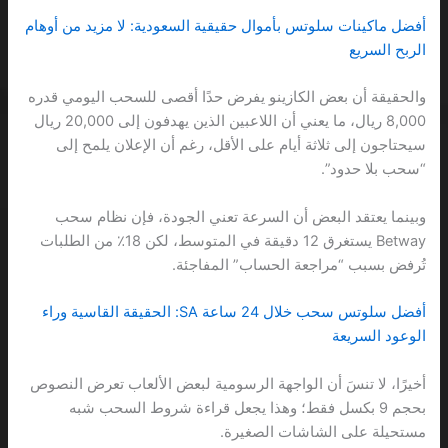
أفضل ماكينات سلوتس بأموال حقيقية السعودية: لا مزيد من أوهام
الربح السريع
والحقيقة أن بعض الكازينو يفرض حدًا أقصى للسحب اليومي قدره
8,000 ريال، ما يعني أن اللاعبين الذين يهدفون إلى 20,000 ريال
سيحتاجون إلى ثلاثة أيام على الأقل، رغم أن الإعلان يلمح إلى
“سحب بلا حدود”.
وبينما يعتقد البعض أن السرعة تعني الجودة، فإن نظام سحب
Betway يستغرق 12 دقيقة في المتوسط، لكن 18٪ من الطلبات
تُرفض بسبب “مراجعة الحساب” المفاجئة.
أفضل سلوتس سحب خلال 24 ساعة SA: الحقيقة القاسية وراء
الوعود السريعة
أخيرًا، لا تنسَ أن الواجهة الرسومية لبعض الألعاب تعرض النصوص
بحجم 9 بكسل فقط؛ وهذا يجعل قراءة شروط السحب شبه
مستحيلة على الشاشات الصغيرة.