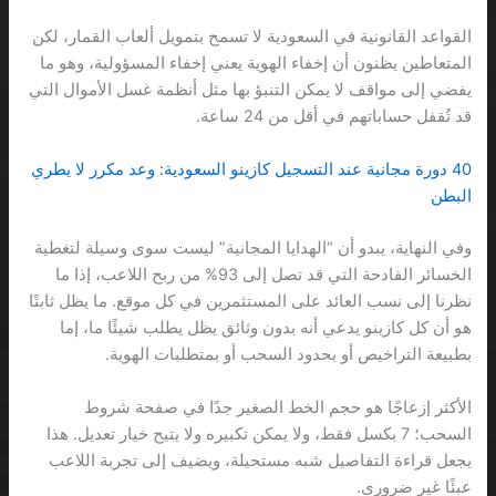
القواعد القانونية في السعودية لا تسمح بتمويل ألعاب القمار، لكن
المتعاطين يظنون أن إخفاء الهوية يعني إخفاء المسؤولية، وهو ما
يفضي إلى مواقف لا يمكن التنبؤ بها مثل أنظمة غسل الأموال التي
قد تُقفل حساباتهم في أقل من 24 ساعة.
40 دورة مجانية عند التسجيل كازينو السعودية: وعد مكرر لا يطري
البطن
وفي النهاية، يبدو أن “الهدايا المجانية” ليست سوى وسيلة لتغطية
الخسائر الفادحة التي قد تصل إلى 93% من ربح اللاعب، إذا ما
نظرنا إلى نسب العائد على المستثمرين في كل موقع. ما يظل ثابتًا
هو أن كل كازينو يدعي أنه بدون وثائق يظل يطلب شيئًا ما، إما
بطبيعة التراخيص أو بحدود السحب أو بمتطلبات الهوية.
الأكثر إزعاجًا هو حجم الخط الصغير جدًا في صفحة شروط
السحب؛ 7 بكسل فقط، ولا يمكن تكبيره ولا يتيح خيار تعديل. هذا
يجعل قراءة التفاصيل شبه مستحيلة، ويضيف إلى تجربة اللاعب
عبئًا غير ضروري.