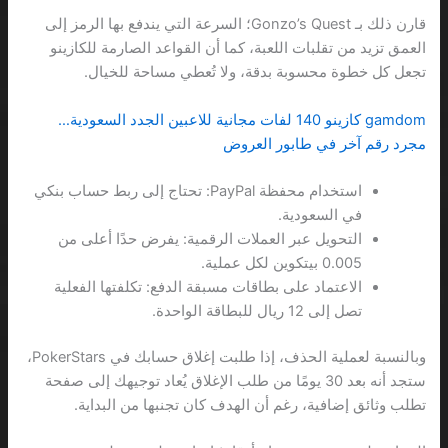
قارن ذلك بـ Gonzo’s Quest؛ السرعة التي يندفع بها الرمز إلى
العمق تزيد من تقلبات اللعبة، كما أن القواعد الصارمة للكازينو
تجعل كل خطوة محسوبة بدقة، ولا تُعطي مساحة للخيال.
gamdom كازينو 140 لفات مجانية للاعبين الجدد السعودية…
مجرد رقم آخر في طابور العروض
استخدام محفظة PayPal: تحتاج إلى ربط حساب بنكي
في السعودية.
التحويل عبر العملات الرقمية: يفرض حدًا أعلى من
0.005 بيتكوين لكل عملية.
الاعتماد على بطاقات مسبقة الدفع: تكلفتها الفعلية
تصل إلى 12 ريال للبطاقة الواحدة.
وبالنسبة لعملية الحذف، إذا طلبت إغلاق حسابك في PokerStars،
ستجد أنه بعد 30 يومًا من طلب الإغلاق يُعاد توجيهك إلى صفحة
تطلب وثائق إضافية، رغم أن الهدف كان تجنبها من البداية.