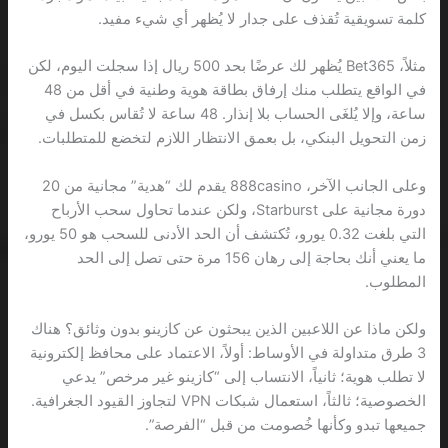
كلمة تسويقية تُقذف على جدار لا يُظهر أي شيء مفيد.
مثلاً، Bet365 يُظهر لك عرضًا بحد 500 ريال إذا سجلت اليوم، لكن
في الواقع يتطلب منك إرفاق بطاقة هوية وطنية في أقل من 48
ساعة، وإلا يُلغَى الحساب بلا إنذار. 48 ساعة لا تُقاس بكسل في
زمن التحويل البنكي، بل بعمق الانتظار اللازم لتخضع للمتطلبات.
وعلى الجانب الآخر، 888casino يقدم لك “هدية” مجانية من 20
دورة مجانية على Starburst، ولكن عندما تحاول سحب الأرباح
التي بلغت 0.32 يورو، تُكتشف أن الحد الأدنى للسحب هو 50 يورو،
ما يعني أنك بحاجة إلى رهان 156 مرة حتى تصل إلى الحد
المطلوب.
ولكن ماذا عن اللاعبين الذين يبحثون عن كازينو بدون وثائق؟ هناك
3 طرق متداولة في الأوساط: أولاً، الاعتماد على محافظ إلكترونية
لا تطلب هوية؛ ثانياً، الانتساب إلى “كازينو غير مرخص” يدعي
الخصوصية؛ ثالثاً، استعمال شبكات VPN لتجاوز القيود الجغرافية.
جميعها تبدو وكأنها خُصومت من قبل “الفرصة”.