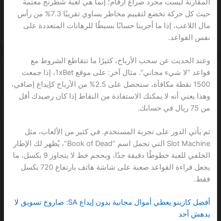
المقارنة ليست مجرد صراع أرقام؛ إنما هي لعبة شطرنج معتمة
حيث كل حركة تخضع لتقييم مخاطر يساوي تقريبًا 7.3% من رأس
مال اللاعب، إذا ما أجرينا حسابًا بسيطًا للرهانات المتعددة على
نفس القواعد.
وعند الحديث عن سحب الأرباح، كثيرًا ما تتقاطع الشروط مع
قواعد “لا شيء مجاني”. مثال آخر: على موقع 1xBet، إذا جمعت
1500 نقطة مكافأة، ستحصل على 2.5% من الأرباح كإيداع إضافي،
وهذا يعني أنه لا يمكنك الاستفادة من النقاط إذا كان رصيدك أقل
من 75 ريال في حسابك.
ثم يأتي الدور على تجربة المستخدم. في كثير من الألعاب، مثل
Slot Machine التي تحمل اسم “Book of Dead”، يُظهر لك الإطار
الخلفي للعبة خطوطًا دقيقة جدًا، وبحجم خط لا يتجاوز 9 بكسل، ما
يجعل قراءة القواعد صعبة على شاشة هاتف بارتفاع 720 بكسل
فقط.
أفضل كازينو يعطي أموال مجانية بدون إيداع SA: صاروخ تسويق لا
يدهش أحد