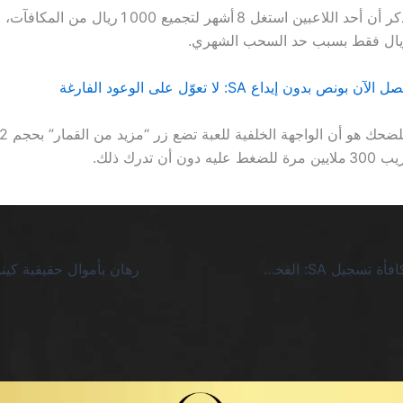
من الجدير بالذكر أن أحد اللاعبين استغل 8 أشهر لتجميع 1 0
ن أن تدرك ذلك.
كازينو بيتكوين مكافأة تسجيل SA: الفخاخ الحسابية التي لا تعرف الرحمة