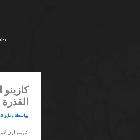
خطي
لى
لمحتوى
طلب
كازينو 
القذرة 
بواسطة
/
مايو 8, 2026
كازينو اون لاي