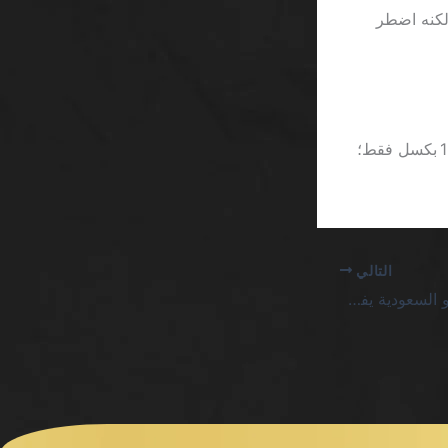
00 ريال من المكافآت، لكنه اضطر
والأمر المثير للضحك هو أن الواجهة الخلفية للعبة تضع زر “مزيد من القمار” بحجم 12 بكسل فقط؛
التالي
رهان بأموال حقيقية كينو السعودية يفضح خدوما التسويق القذر