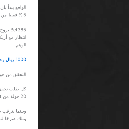
الواقع يبدأ بأن
5 % فقط من هؤلاء يخرجون من اللعبة بربحٍ أكبر من 100 ريال.
الوهم.
1000 ريال رصيد مجاني بدون إيداع كازينو SA: لا تنخدع بالوعد الوهمي
التحقق من هوية
20 جولة من Starburst ينتظر أكثر من نصف ساعة قبل أن يبدأ.
يملك صرحًا لتو