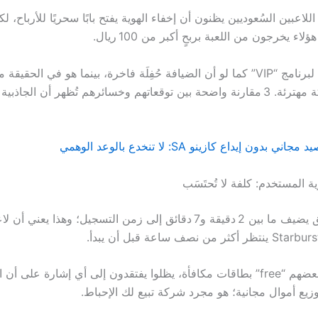
 اللاعبين السُعوديين يظنون أن إخفاء الهوية يفتح بابًا سحريًا للأرباح، ل
Bet365 يروج لبرنامج “VIP” كما لو أن الضيافة حُفِلَة فاخرة، بينما هو في الحق
انتظار مع أريكة مهترئة. 3 مقارنة واضحة بين توقعاتهم وخسائرهم تُظهر أن الجا
 المستخدم: كلفة لا تُحتَسَب
كل طلب تحقق يضيف ما بين 2 دقيقة و7 دقائق إلى زمن التسجيل؛ وهذا يعني
وبينما يترقب بعضهم “free” بطاقات مكافأة، يظلوا يفتقدون إلى أي إشارة على أن 
زيع أموال مجانية؛ هو مجرد شركة تبيع لك الإحباط.