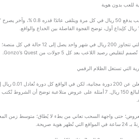
ية للعب بدون هوية
عدد الخسائر التي تتجاوز 200 ريال في شهر واحد يصل إلى 2
لتقليص رصيد اللاعب بعد كل 5 جولات من Gonzo’s Quest.
رية التي تستغل الظلام الرقمي
888casino يعلن عن 200 دورة م
شرط الإيداع البالغ 150 ريال. 7 أمثلة على عروض متلاعبة توضح أن الشروط 
.
روض؛ حتى واجهة السحب تعاني من بطء لا يُطاق؛ متوسط زمن المع