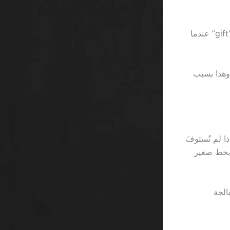
مقارنة بين لاعب يدفع 50 ريال في كل مرة ويتلقى عائدًا قدره 0.8 %، وآخر يصرخ “gift” عندما
1 حالة في كل منصة؛ وهذا بسبب
جانية، لكن في الواقع كل دورة تُعادل 0.01 ريال إذا لم تُستوفَ
تُكتب بخط صغير
الجة