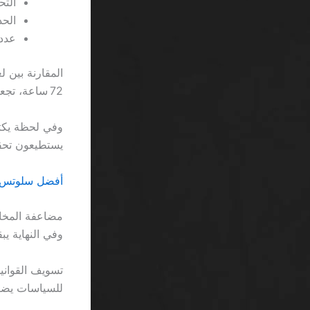
التحقق 
الحد 
عدد ا
72 ساعة، تجعل اللاعبين يضحكون من صعوبة التنقل بين الأنظمة.
يستطيعون تحقيق
أفضل سلوتس RTP عالي SA: لماذا لا يُغنيك أي “هدية” عن صبرك ال
وفي النهاية يبقى 
للسياسات يضي