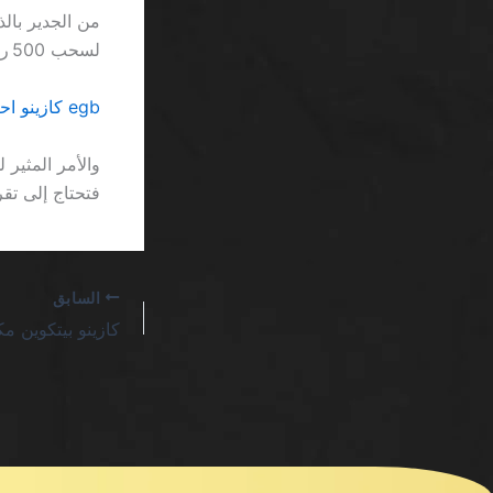
لسحب 500 ريال فقط بسبب حد السحب الشهري.
egb كازينو احصل الآن بونص بدون إيداع SA: لا تعوّل على الوعود الفارغة
فتحتاج إلى تقريب 300 ملايين مرة للضغط عليه دو
السابق