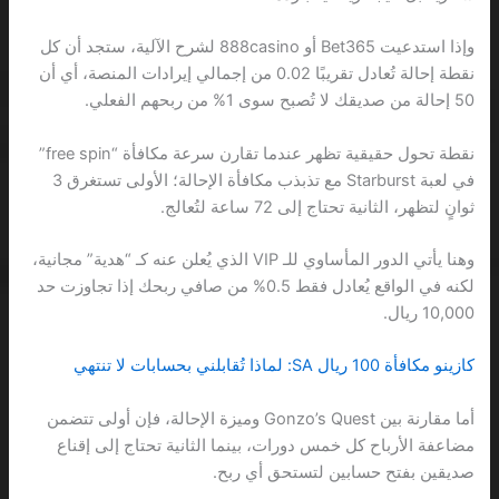
وإذا استدعيت Bet365 أو 888casino لشرح الآلية، ستجد أن كل
نقطة إحالة تُعادل تقريبًا 0.02 من إجمالي إيرادات المنصة، أي أن
50 إحالة من صديقك لا تُصبح سوى 1% من ربحهم الفعلي.
نقطة تحول حقيقية تظهر عندما تقارن سرعة مكافأة “free spin”
في لعبة Starburst مع تذبذب مكافأة الإحالة؛ الأولى تستغرق 3
ثوانٍ لتظهر، الثانية تحتاج إلى 72 ساعة لتُعالج.
وهنا يأتي الدور المأساوي للـ VIP الذي يُعلن عنه كـ “هدية” مجانية،
لكنه في الواقع يُعادل فقط 0.5% من صافي ربحك إذا تجاوزت حد
10,000 ريال.
كازينو مكافأة 100 ريال SA: لماذا تُقابلني بحسابات لا تنتهي
أما مقارنة بين Gonzo’s Quest وميزة الإحالة، فإن أولى تتضمن
مضاعفة الأرباح كل خمس دورات، بينما الثانية تحتاج إلى إقناع
صديقين بفتح حسابين لتستحق أي ربح.