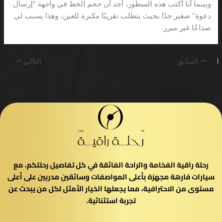
وبينما أنا أكتب هذه السطور، أجد أن حجم الخط في واجهة “إرسال
دعوة” صغير جدًا بحيث يتطلب تقريبًا مكبرة للعين، وهذا يسبب لي
صداعًا غير مبرر.
السابق
التالي
رحلة راقية الفخامة والراحة الفائقة في كل تفاصيل رحلتكم، مع
سيارات فارهة مجهزة بأعلى المواصفات وسائقين مدربين على أعلى
مستوى من الاحترافية، مما يجعلها الخيار الأمثل لكل من يبحث عن
تجربة استثنائية.