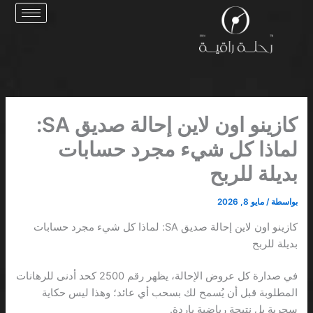
خطي
لى
لمحتوى
كازينو اون لاين إحالة صديق SA:
لماذا كل شيء مجرد حسابات
بديلة للربح
بواسطة
/
مايو 8, 2026
كازينو اون لاين إحالة صديق SA: لماذا كل شيء مجرد حسابات
بديلة للربح
في صدارة كل عروض الإحالة، يظهر رقم 2500 كحد أدنى للرهانات
المطلوبة قبل أن يُسمح لك بسحب أي عائد؛ وهذا ليس حكاية
سحرية بل نتيجة رياضية باردة.