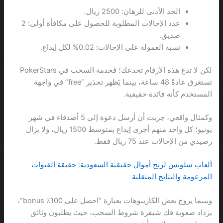
الحد الأدنى للرهان: 2500 ريال.
عدد الإحالات المطلوبة للحصول على مكافأة أولى: 2
صديق.
نسبة العمولة على الإحالات: 0.02% لكل إيداع.
لكن لا تدع هذه الأرقام تخدعك؛ فخدمة السحب في PokerStars
تستغرق عادةً 48 ساعة، بينما يَظهر تحذير “free” في واجهة
المستخدم كأنه فائدة حقيقية.
وكمثال واقعي، جربت أن أرسل دعوة إلى 5 أصدقاء في شهر
يونيو؛ كل واحد منهم أجرى إيداع بمتوسط 1500 ريال، ولا يزال
رصيدي من الإحالات عند 75 ريال فقط.
ألعاب سلوتس لربح أموال حقيقية السعودية: حقيقة القنوات
المزعومة والنتائج المتقلبة
وبينما يروج بعض الكازينوهات بعبارة “احصل على 100٪ bonus”،
يزداد صعوبة فك شيفرة شروط السحب، حيث يطلبون وثائق