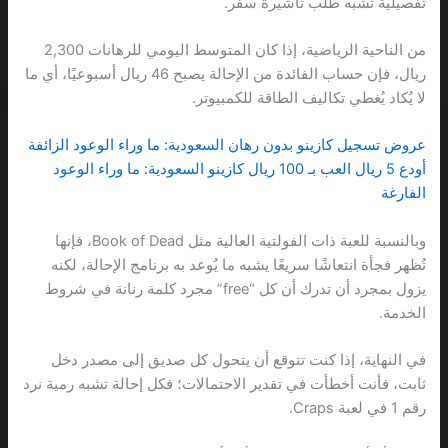
تفصيلية تشبه طلب تأشيرة سفر.
من الناحية الرياضية، إذا كان المتوسط اليومي للرهانات 2,300
ريال، فإن حساب الفائدة من الإحالة يصبح 46 ريال أسبوعيًا، أي ما
لا يُكاد يُغطي تكاليف الطاقة للكمبيوتر.
عروض تسجيل كازينو بدون رهان السعودية: ما وراء الوعود الزائفة
أودع 5 ريال العب بـ 100 ريال كازينو السعودية: ما وراء الوعود
الفارغة
وبالنسبة للعبة ذات الفولتية العالية مثل Book of Dead، فإنها
تُظهر فجأة انتعاشًا سريعًا يشبه ما يُوعد به برنامج الإحالة، لكنه
يزول بمجرد أن تدرك أن كل “free” مجرد كلمة رنانة في شروط
الخدمة.
في النهاية، إذا كنت تتوقع أن يتحول كل صديق إلى مصدر دخل
ثابت، فأنت أخطأت في تقدير الاحتمالات؛ فكل إحالة تشبه رمية نرد
رقم 1 في لعبة Craps.