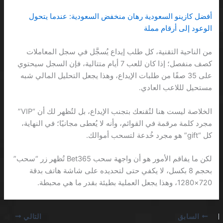
أفضل كازينو السعودية رهان منخفض السعودية: عندما يتحول
الوعود إلى أرقام مملة
من الناحية التقنية، كل طلب إيداع يُسجَّل في سجل المعاملات
كصف منفصل؛ إذا كان للعب 7 أيام متتالية، فإن السجل سيحتوي
على 35 صفًا من طلبات الإيداع، وهذا يجعل التحليل المالي شبه
مستحيل لللاعب العادي.
الخلاصة ليست هنا لتُقنعك بتجنب الإيداع، بل لتُظهر لك أن “VIP”
مجرد كلمة مرقمة في القوائم، وأنه لا يُعطى مجانيًا؛ في النهاية،
كل “gift” هو مجرد خُدعة لتسحب أموالك.
لكن ما يفاقم الأمور هو أن واجهة سحب Bet365 تُظهر زر “سحب”
بحجم 8 بكسل، لا يكفي حتى لتحديده على شاشة هاتف بدقة
720×1280، وهذا يجعل العملية بطيئة بقدر ما هي محبطة.
السابق
التالي