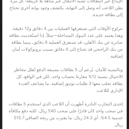
الإيداع عبر البطاقات تشبه الانتقال عبر متاهة بلا خريطة؛ كل مرة
يظن اللاعب أنه وصل إلى النهاية، يكتشف وجود بوابة أخرى تحتاج
إلى بطاقة جديدة.
تتراوح الأوقات التي تستغرقها العمليات بين 4 دقائق و12 دقيقة،
وهذا يعتمد على عدد البنوك المتداخلة—مثلاً، إذا استُخدمت بطاقة
صادرة عن بنك الأهلي، قد تستغرق العملية 6 دقائق، بينما بطاقة
من بنك الراجحي قد تحتاج إلى 9 دقائق بسبب بروتوكولات أمان
إضافية.
وبالنسبة للأمان، يُزعم أن 5 بطاقات مسبقة الدفع تُقلل مخاطر
الاحتيال بنسبة 12% مقارنةً بحساب واحد، لكن في الواقع، كل
بطاقة تجلب معها 3 طلبات توثيق إضافية، ما يضاعف العبء
الإداري لللاعب.
إحدى التجارب النادرة أظهرت أن اللاعب الذي استخدم 5 بطاقات
في سحب واحد كان قادرًا على سحب 540 ريال، لكنه دفع مكافأة
خدمية 4.5%، أي 24.3 ريال، ما يقترب من ربحه الصافي 515.7
ريال.