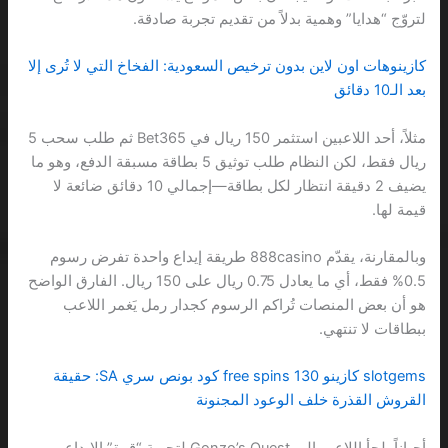
لتروّج “هدايا” وهمية بدلاً من تقديم تجربة صادقة.
كازينوهات اون لاين بدون ترخيص السعودية: الفخاخ التي لا تُرى إلا
بعد الـ10 دقائق
مثلاً، أحد اللاعبين استثمر 150 ريال في Bet365 ثم طلب سحب 5
ريال فقط، لكن النظام طلب توثيق 5 بطاقة مسبقة الدفع، وهو ما
يضيف 2 دقيقة انتظار لكل بطاقة—إجمالي 10 دقائق ضائعة لا
قيمة لها.
وبالمقارنة، يقدّم 888casino طريقة إيداع واحدة تفرض رسوم
0.5% فقط، أي ما يعادل 0.75 ريال على 150 ريال. الفارق الواضح
هو أن بعض المنصات تُراكم الرسوم كجدار رمل يَغمر اللاعب
ببطاقات لا تنتهي.
slotgems كازينو 130 free spins كود بونص سري SA: حقيقة
القروش القذرة خلف الوعود المجنونة
أحياناً يلجأ اللاعب إلى Gonzo’s Quest لتجربة “قوة” الإيداع