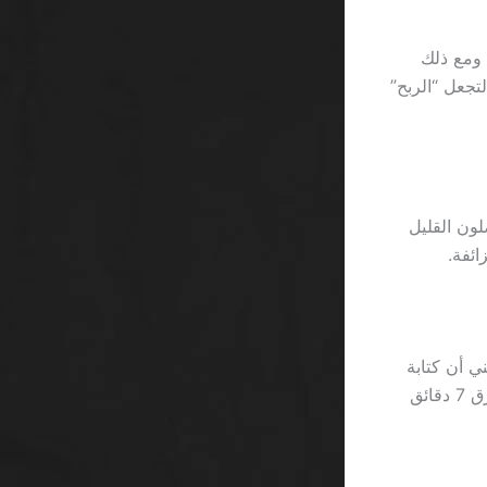
أن الحد الأدنى لسحب الأرباح هو 100 ريال، ومع ذلك
واعد تُصمم لتجعل “الربح”
الذين يفضلون القليل
يجية بطول 12 حرفًا، وهذا يعني أن كتابة
كلمة “free” في المتجر تستغرق دقيقة واحدة، لكن القراءة المتأنية لشروطها تستغرق 7 دقائق