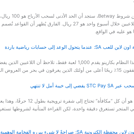
وإذا تحققت من شروط Betway، ستجد 
متوسط ربح اللاعبين خلال أسبوع واحد هو 27 ريال. الفارق يُظهر أن الق
هو عليه في الواقع.
دما يتحول الوعد إلى حسابات رياضية باردة
عندما تقارن هذا النظام بكازينو يقدم 1,000 لعبة فقط، تلاحظ أن اللاعبين 
ي بحر من العروض الزائفة.
ضي إلى خيبة أمل لا تنتهي
الواقع المرهق هو أن كل “مكافأة” تحتاج إلى شفرة ترو
إلكترونية SA: صراحةً لا شيء يبرره الفخامة الوهمية