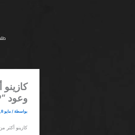
خطي
لى
لمحتوى
طلب
وعود “VIP” الفارغة
بواسطة
/
مايو 8, 2026
كازينو أكثر من 1000 لعبة SA ينهار تحت وزن وعود “VIP” ال