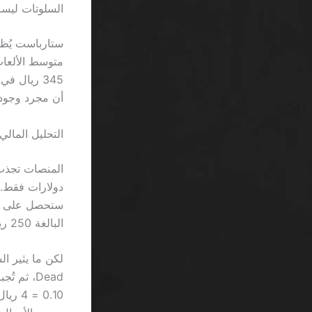
السلوتات ليست
أن مجرد وجود 
التحليل المالي 
البالغة 250 ريال.