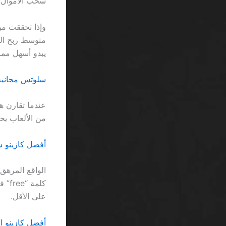
سحب الأموال.
يبدو أسهل مما 
سلوتس مجانية اون لاين للعب SA: عن
من الألعاب يحققون 15٪ ربحًا أعلى من أولئك الذين يغرقون ف
أفضل كازينو سحب عبر STC Pay SA يف
على الأقل.
أفضل كازينو اون لاين محفظة 