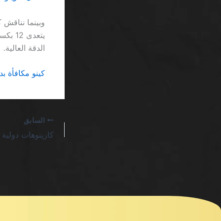
وبينما نناقش ك
يتعدى
الدقة العالية.
كينو مكافأة بدون إيداع SA: ما هي الح
السابق