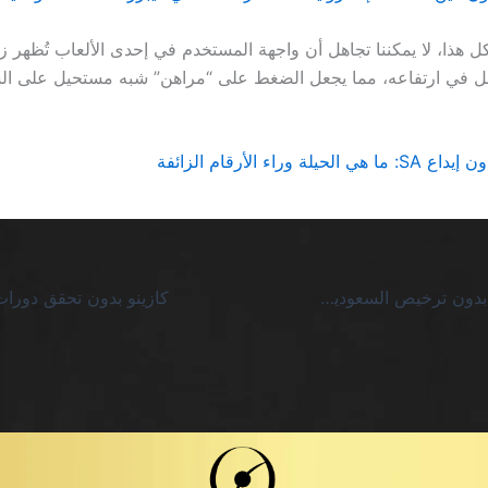
ل هذا، لا يمكننا تجاهل أن واجهة المستخدم في إحدى الألعاب تُظهر زرًا
 12 بكسل في ارتفاعه، مما يجعل الضغط على “مراهن” شبه مستحيل على 
يلة وراء الأرقام الزائفة
كازينوهات دولية بدون ترخيص السعودية: الفخ الأكبر للعب الضار