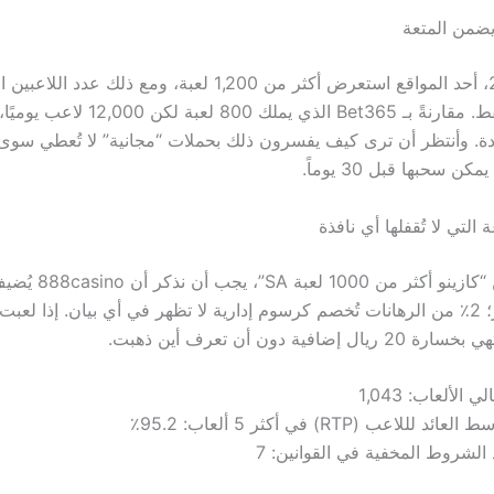
 يضمن المتعة
في عام 2023، أحد المواقع استعرض أكثر من 1,200 لعبة، ومع ذلك
عند 3,500 فقط. مقارنةً بـ Bet365 الذي يملك 
 سحبها قبل 30 يوماً.
 التي لا تُقفلها أي نافذة
ولما نتكلم عن “كازينو أكثر من 0
ي الألعاب: 1,043
عائد لللاعب (RTP) في أكثر 5 ألعاب: 95.2٪
الشروط المخفية في القوانين: 7