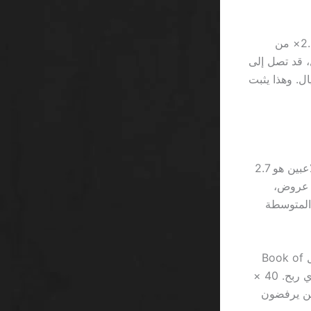
ستارباست يُظهر لك سرعة اللف، لكن Gonzo’s Quest يضيف تقلباً أعلى يساوي 2.3× من
. إذا ضاعفت استثمارك في Gonzo’s Quest إلى 150 ريال، قد تصل إلى
فضل الحالات، لكن 80٪ من اللاعبين سيحصلون على أقل من 30 ريال. وهذا يثبت
المنصات تجذب اللاعبين بـ “gift” يصل إلى 10 دولارات، ومع ذلك متوسط سحب اللاعبين هو 2.7
ارات فقط. حساب بسيط: 10 دولارات × 0.27 = 2.7 دولارات. إذا شاركت في 5 عروض،
يغطي حتى 5٪ من خسائرك المتوسطة
لكن ما يثير السخرية هو أن بعض المواقع تقدم “free spins” على لعبة مشهورة مثل Book of
Dead، ثم تُجبرك على إكمال 40 مرة من الرهان بـ 0.10 ريال للوصول إلى سحب أي ربح. 40 ×
 لماذا يظل أكثر من 70٪ من اللاعبين يرفضون