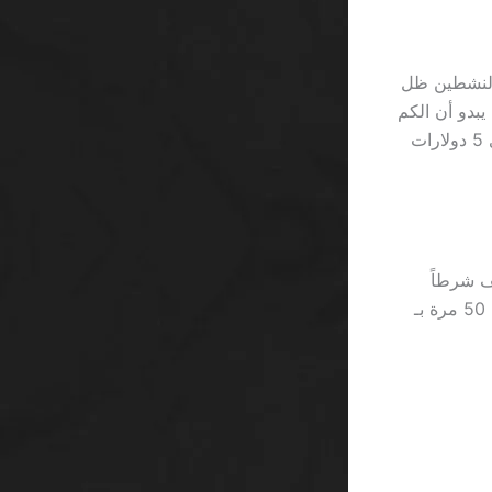
 عدد اللاعبين النشطين ظل
800 لعبة لكن 12,000 لاعب يوميًا، يبدو أن الكم
لا يساوي الجودة. وأنتظر أن ترى كيف يفسرون ذلك بحملات “مجانية” لا تُعطي سوى 5 دولارات
100 لعبة SA”، يجب أن نذكر أن 888casino يُضيف شرطاً
جديداً كل شهر؛ 2٪ من الرهانات تُخصم كرسوم إدارية لا تظهر في أي بيان. إذا لعبت 50 مرة بـ