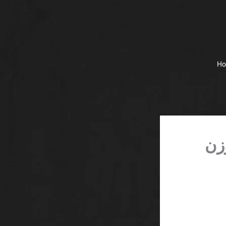
H
 تحت وزن