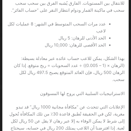
للانتقال بين المستويات. الفارق يُشبه الفرق بين سحب سحب
سحب في ماكينة القمار ودوام انتظار النقر على “حساب الفائز”.
عدد مرات السحب المتوسط في الشهر: 8 عمليات لكل
لاعب
الحد الأدنى للرهان: 5 ريال
الحد الأقصى للرهان: 10,000 ريال
بهذا الشكل، يمكن للاعب حساب عائده عبر معادلة بسيطة:
(الرهان × (1 – 0.005)) ÷ عدد السحوبات = ربح متوقع. إذا كان
الرهان 500 ريال، فإن العائد المتوقع يصبح 497.5 ريال لكل
سحب.
الاستراتيجيات السلبية التي يروج لها المسوقون
الإعلانات التي تتحدث عن “مكافأة مجانية 1000 ريال” قد تبدو
مغرية، لكن في الحقيقة تُطبق قاعدة 30٪ من تلك المكافأة تُحول
إلى شرط لا يمكن الوفاء به إلا عبر رهان لا يقل عن 50 ريال لكل
لعبة. إذا افترضنا أن اللاعب يمتلك 200 ريال في حسابه، سيحتاج