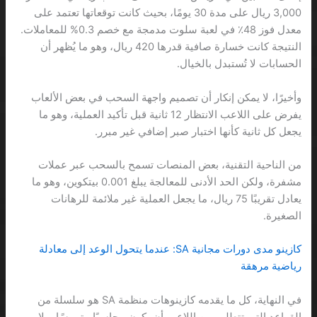
3,000 ريال على مدة 30 يومًا، بحيث كانت توقعاتها تعتمد على
معدل فوز 48٪ في لعبة سلوت مدمجة مع خصم 0.3% للمعاملات.
النتيجة كانت خسارة صافية قدرها 420 ريال، وهو ما يُظهر أن
الحسابات لا تُستبدل بالخيال.
وأخيرًا، لا يمكن إنكار أن تصميم واجهة السحب في بعض الألعاب
يفرض على اللاعب الانتظار 12 ثانية قبل تأكيد العملية، وهو ما
يجعل كل ثانية كأنها اختبار صبر إضافي غير مبرر.
من الناحية التقنية، بعض المنصات تسمح بالسحب عبر عملات
مشفرة، ولكن الحد الأدنى للمعالجة يبلغ 0.001 بيتكوين، وهو ما
يعادل تقريبًا 75 ريال، ما يجعل العملية غير ملائمة للرهانات
الصغيرة.
كازينو مدى دورات مجانية SA: عندما يتحول الوعد إلى معادلة
رياضية مرهقة
في النهاية، كل ما يقدمه كازينوهات منظمة SA هو سلسلة من
القواعد التي تتطلب من اللاعب أن يكون محاسبًا متمرسًا، ولا