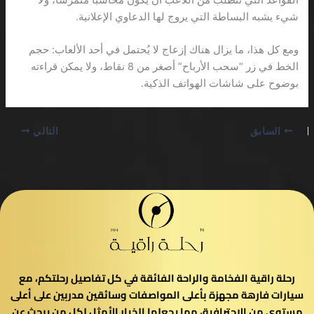
شيء يشبه البساطة التي يروج لها الدعاوي الإعلانية.
ومع كل هذا، ما يزال هناك إزعاج لا يُحتمل في أحد الألعاب: حجم
الخط في زر “سحب الأرباح” أصغر من 8 نقاط، ولا يمكن قراءته
بوضوح على شاشات الهواتف الذكية.
السابق
التالي
رحلة راقية الفخامة والراحة الفائقة في كل تفاصيل رحلتكم، مع
سيارات فارهة مجهزة بأعلى المواصفات وسائقين مدربين على أعلى
مستوى من الاحترافية، مما يجعلها الخيار الأمثل لكل من يبحث عن