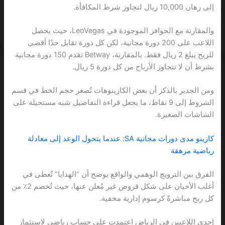
إلى رهان 10,000 ريال لتجاوز شرط المكافأة.
والمقارنة مع الحوافز الموجودة في LeoVegas، حيث يحصل
اللاعب على 200 دورة مجانية، لكن كل دورة تقابل حدًا أقصى
للربح يبلغ 2 ريال فقط. بالمقارنة، Betway تقدم 150 دورة مجانية
بشرط أن لا تتجاوز الأرباح من كل دورة 5 ريال.
ومن الجدير بالذكر أن بعض الكازينوهات تُصغر حجم الخط في قسم
الشروط إلى 9 نقاط، ما يجعل قراءة التفاصيل شبه مستحيلة على
الشاشات الصغيرة.
كازينو مدى دورات مجانية SA: عندما يتحول الوعد إلى معادلة
رياضية مرهقة
الفرق بين الترويج الوهمي والواقع يوضح أن “الهدايا” تُعطى في
أغلب الأحيان على شكل قروض غير مُعلن عنها، حيث تُخصم 2٪ من
كل ربح مباشرةً كرسوم إدارية مخفية.
إحدى اللاعبين في الرياض اعتمدت على حساب رياضي لاستثمار