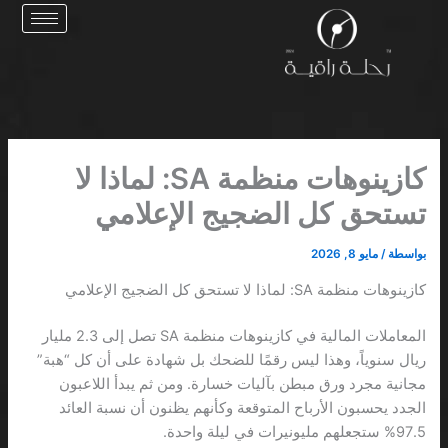
خطي
لى
لمحتوى
كازينوهات منظمة SA: لماذا لا
تستحق كل الضجيج الإعلامي
بواسطة
/
مايو 8, 2026
كازينوهات منظمة SA: لماذا لا تستحق كل الضجيج الإعلامي
المعاملات المالية في كازينوهات منظمة SA تصل إلى 2.3 مليار
ريال سنوياً، وهذا ليس رقمًا للضحك بل شهادة على أن كل “هبة”
مجانية مجرد ورق مبطن بآليات خسارة. ومن ثم يبدأ اللاعبون
الجدد يحسبون الأرباح المتوقعة وكأنهم يظنون أن نسبة العائد
97.5% ستجعلهم مليونيرات في ليلة واحدة.