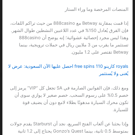
المنصات المرخصة وما وراء الستار
إذا قمت بمقارنة Betway مع 888casino من حيث تراكم اللفات،
فإن الفرق يُعادل 150% في عدد اللاعبين النشطين طوال الشهر.
وهذا ليس مجرد إحصائية عشوائية؛ إنه يوضح أن 888casino
تستثمر ما يقرب من 3 ملايين ريال في حملات ترويجية، بينما
Betway تقتصر على 1.2 مليون.
royals كازينو 110 free spins احصل عليها الآن السعودية: عرض لا
يُغنى ولا يُستثمر
ومع ذلك، فإن القوانين الصارمة في SA تجعل كل “VIP” يرمز إلى
خصم 0.5% على رسوم السحب. خصم صغير لا يوازي سوى أن
تكون محرك السيارة مدهونًا بطلاء لامع دون أن يضيف قوة
للسيارة.
وإذا بحثنا عن ألعاب الفتح السريع، نجد أن Starburst يقدم جولات
بمتوسط 0.5 ثانية، بينما Gonzo’s Quest يحتاج إلى 1.2 ثانية