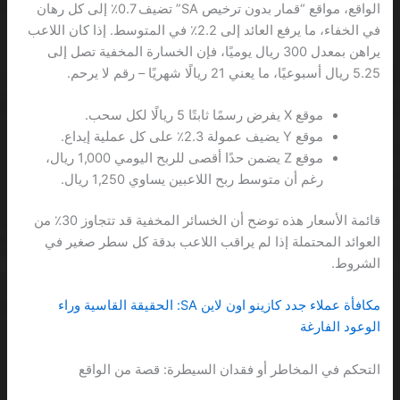
الواقع، مواقع “قمار بدون ترخيص SA” تضيف 0.7٪ إلى كل رهان
في الخفاء، ما يرفع العائد إلى 2.2٪ في المتوسط. إذا كان اللاعب
يراهن بمعدل 300 ريال يوميًا، فإن الخسارة المخفية تصل إلى
5.25 ريال أسبوعيًا، ما يعني 21 ريالًا شهريًا – رقم لا يرحم.
موقع X يفرض رسمًا ثابتًا 5 ريالًا لكل سحب.
موقع Y يضيف عمولة 2.3٪ على كل عملية إيداع.
موقع Z يضمن حدًا أقصى للربح اليومي 1,000 ريال،
رغم أن متوسط ربح اللاعبين يساوي 1,250 ريال.
قائمة الأسعار هذه توضح أن الخسائر المخفية قد تتجاوز 30٪ من
العوائد المحتملة إذا لم يراقب اللاعب بدقة كل سطر صغير في
الشروط.
مكافأة عملاء جدد كازينو اون لاين SA: الحقيقة القاسية وراء
الوعود الفارغة
التحكم في المخاطر أو فقدان السيطرة: قصة من الواقع