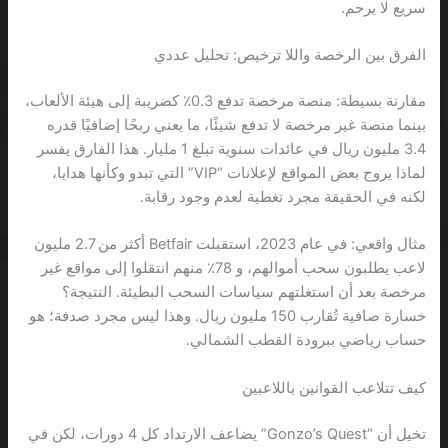
سريع لا يرحم.
الفرق بين الرخصة واللا ترخيص: تحليل عددي
مقارنة بسيطة: منصة مرخصة تدفع 0.3٪ كضريبة إلى هيئة الألعاب،
بينما منصة غير مرخصة لا تدفع شيئًا، ما يعني ربحًا إضافيًا قدره
3.4 مليون ريال في عائدات سنوية تبلغ 1 مليار. هذا الفارق يفسر
لماذا يروج بعض المواقع لإعلانات “VIP” التي تبدو وكأنها هدايا،
لكنه في الحقيقة مجرد تغطية لعدم وجود رقابة.
مثال واقعي: في عام 2023، استقبلت Betfair أكثر من 2.7 مليون
لاعب يطلبون سحب أموالهم، و 78٪ منهم انتقلوا إلى مواقع غير
مرخصة بعد أن استغلتهم سياسات السحب البطيئة. النتيجة؟
خسارة صافية تُقارب 150 مليون ريال. وهذا ليس مجرد صدفة؛ هو
حساب رياضي ببرودة القطب الشمالي.
كيف تتلاعب القوانين باللاعبين
تخيل أن “Gonzo’s Quest” يضاعف الارتداد كل 4 دورات، لكن في