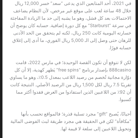
في 2021، أحد المتابعين الذي يدعى “سعد” خسر 12,000 ريال
خلال 48 ساعة لعب على موقع غير مرخص، لأن النظام يضاعف
الاحتمالات بعد كل فشل، وهو ما يشبه إلى حد ما الزيادة المفاجئة
في سرعة “Starburst” مع كل دورة إضافية. حسابه كان يوضح أن
خسارته اليومية كانت 250 ريال، لكنه لم يتحقق من الحد الأدنى
للرهان حتى وصل إلى الـ 5,000 ريال الفوري، ما أدى إلى إغلاق
حسابه فورًا.
لكن لا تتوقع أن تكون القصة الوحيدة؛ في مارس 2022، قامت
888casino بإصدار برنامج “free spins” يَظهر كهدية، إلا أن كل
دوّارة مجانية تُخصم من رصيد اللاعب بمعدل 0.5٪، وهو ما يساوي
تقريبًا 7.5 ريال لكل 1,500 ريال من الرصيد الأصلي. النتيجة كانت
أن 92٪ من اللاعبين الذين استفادوا من العرض فقدوا أكثر مما
كسبوا.
أحيانًا، يُصبح “gift” مجرد تسلية قذرة؛ فالمواقع تحسب بأنها
“مكافأة” لكن في الحقيقة هي مجرد طريقة لبث الفوضى المالية
وتحويل اللاعبين إلى سلعة لا قيمة لها.