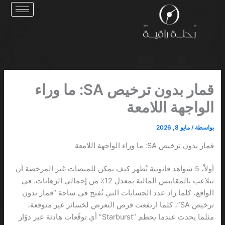
خطي
لى
لمحتوى
قمار بدون ترخيص SA: ما وراء
الواجهة اللامعة
بواسطة
/
مايو 8, 2026
قمار بدون ترخيص SA: ما وراء الواجهة اللامعة
أولاً، 5 شواهد قانونية تُظهر كيف يمكن للمنصات غير المرخصة أن
تتلاعب بالمقاييس المالية بمعدل 12٪ من إجمالي الرهانات. في
الواقع، كلما زاد عدد الحسابات التي تُفتح في ساحة “قمار بدون
ترخيص SA”، كلما ارتفعت فرص التعرض لخسائر غير متوقعة،
مثلما يحدث عندما يحطم “Starburst” أي توقّعات هادئة عبر دوّار