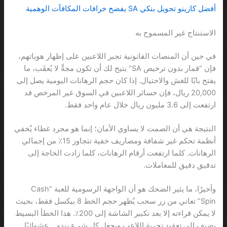
أفضل كازينو تحويل بنكي SA يفضح خرافات المكافآت الوهمية
الاستنتاج غير المسموح به
في حين أن المنصات القانونية تجبر اللاعبين على إظهار هوياتهم،
فإن “قمار بدون ترخيص SA” يتيح لك أن تكون مجهًّ لا يُعقَب، ما
يفتح بابًا للغش والاحتيال. إذا كان حجم الرهانات اليومية يصل إلى
20,000 ريال، فإن خسائر اللاعبين في السوق غير المرخص قد
ارتفعت إلى 3.6 مليون ريال خلال عام واحد فقط.
النتيجة هي أن الصمت لا يساوي الأمان؛ إنما هو مجرد غطاء يُخفي
أنظمة تحكم غير شفافة ومصاريف خفية تتجاوز 15٪ من إجمالي
الرهانات. كلما ارتفعت أرقام الرهانات، كلما زادت الحاجة إلى
تدقيق دقيق للمعاملات.
وأخيرًا، ما يثير الضحك هو أن الواجهة الرسومية للعبة “Cash
Spin” تعاني من زر سحب يُظهر حجم الخط 8 بيكسل فقط، بحيث
لا يمكن قراءته إلا بعد تكبير الشاشة إلى 200٪. هذا الخطأ البسيط
يضيف إلى تعقيد تجربة اللاعب ويجعل كل شيء يبدو… عشوائيًا.