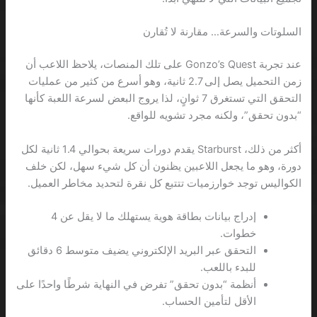
السلوتات والسرعة… مقارنة لا تُقارن
عند تجربة Gonzo’s Quest على تلك المنصات، يلاحظ اللاعب أن
زمن التحميل يصل إلى 2.7 ثانية، وهو أسرع من كثير من عمليات
التحقق التي تستغرق 7 ثوانٍ، لذا يروج البعض لسرعة اللعبة كأنها
“بدون تحقق”، ولكنه مجرد تشويه للواقع.
أكثر من ذلك، Starburst يقدم دورات سريعة بحوالي 1.4 ثانية لكل
دورة، وهو ما يجعل اللاعبين يظنون أن كل شيء سهل، لكن خلف
الكواليس توجد خوارزميات تتتبع كل نقرة لتحديد مخاطر العميل.
إدراج بيانات بطاقة هوية يستهلك ما لا يقل عن 4
خطوات.
التحقق عبر البريد الإلكتروني يضيف متوسط 6 دقائق
للبدء باللعب.
أنظمة “بدون تحقق” تفرض في النهاية شرطًا واحدًا على
الأقل لتأمين الحساب.