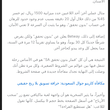
الأسنان.
مثال عملي آخر: أحد اللاعبين حدد ميزانية 1500 ريال، ثم خسر
45% من ذلك خلال أول 20 دقيقة بسبب عدم وجود حدود للرهان
في حساب “بدون تحقق”، وهو ما يثبت أن السرعة لا تعني الأمان.
إضافة إلى ذلك، Betway يعلن عن “بدون تحقق” ولكن يفرض
شرطًا جديدًا كل 30 يوماً، وهو ما يساوي تقريباً 12 مرة في السنة،
مما يجعل كل وعد يبدو كحاجز آخر.
النتيجة هي أن كل “قمار بدون تحقق SA” هو في الأساس رحلة
تتنقل فيها بين عوالم من الشروط الصغيرة، وكل مرة تظن أنك
وصلت إلى النهاية تجدك مفاجأة جديدة في صفحة الشروط.
مكافأة كازينو جوال السعودية: خرافة تسويق بلا ربح حقيقي
وأخيراً، ما يثير السخرية هو أن واجهة لعبة ماكيافي تضع زر “سحب
الأرباح” في أسفل الصفحة بخط حجم 9 بيكسل، كأنها تقول
لللاعب: “هل تستطيع القراءة؟”