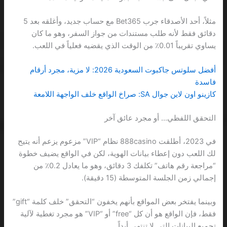
مثلاً، أحد الأصدقاء جرب Bet365 مع حساب جديد، وأغلقه بعد 5
دقائق فقط لأنه طلب مستندات من جواز السفر، وهو ما كان
يساوي تقريباً 0.01٪ من الوقت الذي يقضيه فعلياً في اللعب.
أفضل سلوتس جاكبوت السعودية 2026: لا مزية، مجرد أرقام
فاسدة
كازينو اون لاين جوال SA: صراخ الواقع خلف الواجهة اللامعة
التحقق اللفظي… أو مجرد عائق آخر
في 2023، أطلقت 888casino نظام “VIP” مزعوم يزعم أنه يتيح
لك اللعب دون إعطاء بيانات الهوية، لكن في الواقع يضيف خطوة
“مراجعة رقم هاتف” تكلفك 3 دقائق، وهو ما يعادل 0.2٪ من
إجمالي زمن الجلسة المتوسطة (15 دقيقة).
وبينما يفتخر بعض المواقع بأنهم يخفون “التحقق” خلف كلمة “gift”
فقط، فإن الواقع هو أن كل “free” أو “VIP” هو مجرد تغطية لآلية
تجميع البيانات التي لا تنتهي أبداً.