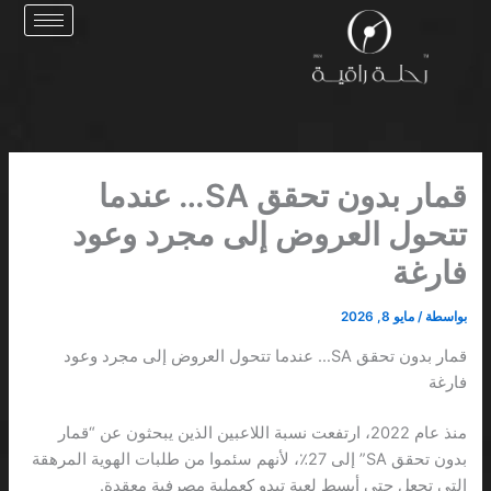
خطي
لى
لمحتوى
قمار بدون تحقق SA… عندما
تتحول العروض إلى مجرد وعود
فارغة
بواسطة
/
مايو 8, 2026
قمار بدون تحقق SA… عندما تتحول العروض إلى مجرد وعود
فارغة
منذ عام 2022، ارتفعت نسبة اللاعبين الذين يبحثون عن “قمار
بدون تحقق SA” إلى 27٪، لأنهم سئموا من طلبات الهوية المرهقة
التي تجعل حتى أبسط لعبة تبدو كعملية مصرفية معقدة.