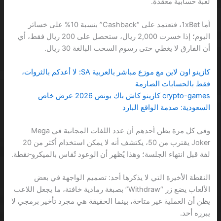
لعبة حسابية معقدة.
أما 1xBet، فتعتمد على “Cashback” بنسبة 10% على خسائر
اليوم؛ إذا خسرت 2,000 ريال، ستحصل على 200 ريال فقط، أي
أن الفارق لا يغطي حتى رسوم السحب البالغة 30 ريال.
كازينو اون لاين مع موزع مباشر بالعربية SA: لا أعدكم بالثروات،
فقط بالحسابات الصارمة
crypto-games كازينو كاش باك بونص 2026 عرض خاص
السعودية: صدمة الواقع البارد
وفي كل مرة يظن أحدهم أن عدد اللفات المجانية في Mega
Joker يقترب من 50، يكتشف أنه لا يمكن استخدام أكثر من 20
لفة قبل انتهاء الجلسة؛ وهذا يُظهر أن الوعود تُقاس بالميكرو‑نقطة.
النقطة الأخيرة التي لا يذكرها أحد: تصميم الواجهة في بعض
الألعاب يضع زر “Withdraw” بصبغة رمادية خافتة، ما يجعل اللاعب
يظن أن العملية غير متاحة، بينما الحقيقة هي مجرد تأخير برمجي لا
يبرره أحد.