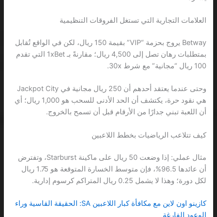
العلامات التجارية التي تستغل الفروقات التنظيمية
Betway يروج بحزمة “VIP” بقيمة 150 ريال، لكن في الواقع تُقابل
بمتطلبات رهان تصل إلى 4,500 ريال؛ مقارنةً بـ 1xBet التي تقدم
100 ريال “مجانية” مع شرط 30x.
وحتى عندما يعتقد أحدهم أن 250 ريال مجانية في Jackpot City
هي نقود حرة، يكتشف أن الحد الأدنى للسحب هو 1,000 ريال؛ أي
أن اللعبة تبني جدارًا من الأرقام قبل أن تسمح بالخروج.
كيف تتلاعب الرياضيات بخطط اللاعبين
مثال عملي: إذا وضعت 50 ريال على ماكينة Starburst، وتفترض
أن عائدها 96.5%، فإن متوسط الخسارة المتوقعة هو 1.75 ريال
لكل دورة؛ وهذا لا يشمل 0.25 ريال المتراكم كرسوم إدارية.
كازينو اون لاين مع مكافأة كبار اللاعبين SA: الحقيقة القاسية وراء
الوعود الفارغة