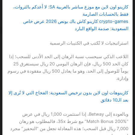
كازينو اون لاين مع موزع مباشر بالعربية SA: لا أعدكم بالثروات،
فقط بالحسابات الصارمة
crypto-games كازينو كاش باك بونص 2026 عرض خاص
السعودية: صدمة الواقع البارد
استراتيجيات لا تُكتب في الكتيبات الرسمية
اللاعب الذكي سيحسب نسبة الرهان إلى الحد الأدنى للسحب؛ إذا
كان الحد 500 ريال، فإن الرهان اليومي 20 ريال سيستغرق 25
يوماً للوصول إلى الحد، وهو ما يعادل 500 ريال مفقودة في رسوم
وإدارة.
كازينوهات اون لاين بدون ترخيص السعودية: الفخاخ التي لا تُرى إلا
بعد الـ10 دقائق
وبالعودة إلى Betway، إذا استثمرت 1,000 ريال في عرض
“Match Bonus 200%” مع شرط 35x، فالمطلوب هو رهان
7,000 ريال قبل السحب؛ هذه المعادلة تجعل من “التحفيز” مجرد