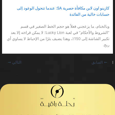
كازينو اون لاين مكافأة حصرية SA: عندما تتحول الوعود إلى
حسابات خالية من الفائدة
وبالختام، ما يزعجني فعلاً هو حجم الخط الصغير في قسم
“الشروط والأحكام” في لعبة Lucky Lion؛ لا يمكن قراءته إلا بعد
تكبير الشاشة إلى 150٪، وهذا يضيف بئرًا من الإحباط لا يساوي أي
ربح.
السابق
التالي