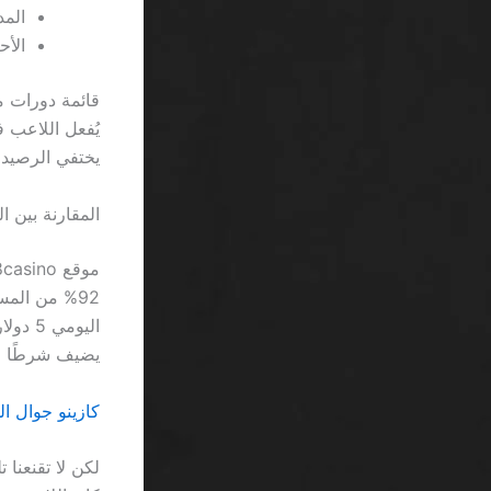
المدة 
الأحرف ال
يختفي الرصيد 
المقارنة بين ال
يضيف شرطًا صعبًا 
كازينو جوال السعودية 2026 SA: صراح