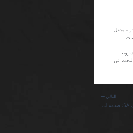
نه يَجعل
لشروط
البحث عن
التالي
كازينو إيداع 25000 ريال SA: صدمة الأرقام ليست للضحايا المستهلكين