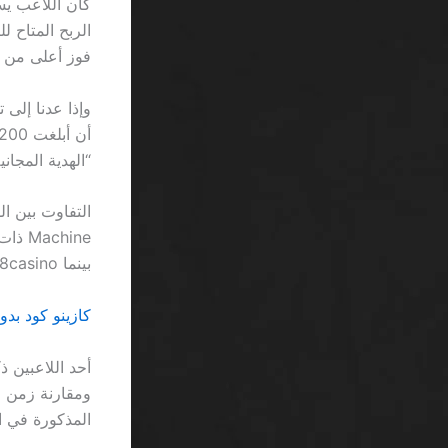
فوز أعلى من 0.04.
“الهدية المجا
بينما 888casino يدفع بحركة سريعة كالدرّاجة النارية.
كازينو كود بدون إيداع 2026 السعودية: الحقيقة ا
المذكورة في ال