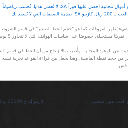
ا شيء يُظهر الفروقات كما هو “حجم الخط الصغير” في قسم الشروط؛ إ
تقريبًا مستحيلة، خصوصًا على شاشات الهواتف التي لا تتجاوز 5 بوصات.
حديث عن الوعود المجانية، وأُصيب بالانزعاج من أن الخط في قسم “ا
ر من حجم نقطة الفاصلة، وهذا يجعل من قراءة القواعد تجربة تشبه 
 قش.
foggybet كازينو العب بدون تسجيل 2026 فوراً السعودية: صدمة الواقع وراء الوعود المجانية