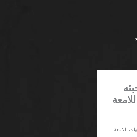
H
بئه
لامعة
ات اللامعة