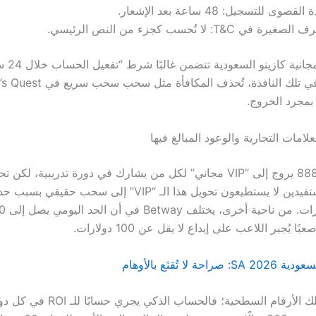
القصوى للتسجيل: 48 ساعة بعد الإشعار.
صغيرة في T&C: لا تُحسب كجزء من النص الرئيسي.
قائمة دورات
بمجرد الخروج.
علامات التجارية والوعود المبالغ فيها
موقع 888casino يروج إلى “VIP مجاني” لكل من يشارك في دورة تدريبية، لك
92% من المستفيدين لا يستطيعون تحويل هذا الـ “VIP” إلى سحب حق
يُجبر اللاعب على إيداع لا يقل عن 100 دولارات.
ة لا تُقنَع بالأوهام
لكن لا تقنعنا تلك الأرقام السطحية؛ فالحسا