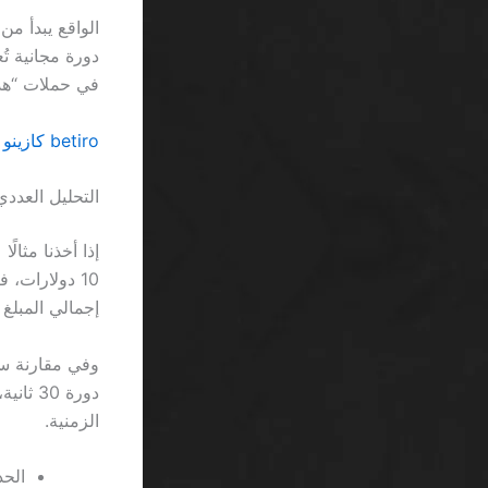
في حملات “هدايا” مجانية، ثم أُغلق 
betiro كازينو 220 free spins بونص لاعبين جدد 2026 السعودية… مجرد إعلانات تقليدية
التحليل العددي
إجمالي المبلغ القابل للسحب إلى 
الزمنية.
الحد ال