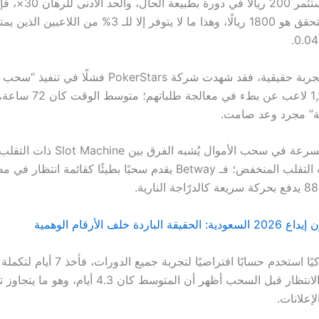
كان اللاعب يستثمر 200 ريالًا في 
الربح المتاح للتحقق هو 1800 ريالًا، وهذا ما لا يتوفر إلا للـ 3% 
وإذا عدنا إلى تجربة حقيقية، فقد شهدت شركة PokerStars فشلً
أن أبلغت 1,200 لاعب عن بطء ف
نية” مجرد وعد صامت.
Machine ذات التقلب المنخفض؛ فـ Betway يقدم سحبًا بطيئًا كقائمة انتظ
لباردة خلف الأرقام الوهمية
أحد اللاعبين ذكيًا استخدم حسابًا افتراضيًا لتجربة 
إعلانات.