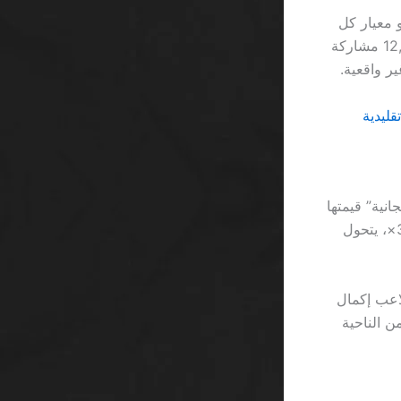
لين؛ هذا هو معيار كل
دورة مجانية تُعلن عنها المواقع. في عام 2023، سجّل موقع Betway أكثر من 12,000 مشاركة
 مجانية” قيمتها
10 دولارات، فالمجموع النظري هو 50 دولارًا. لكن عند تطبيق الحد الأدنى للرهان 30×، يتحول
مكن لللاعب إكمال
كة ذهبية من الناحية