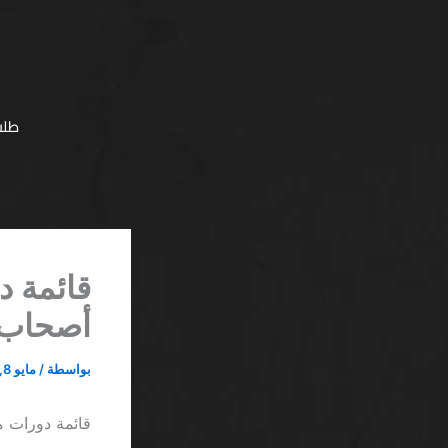
خطي
لى
لمحتوى
طلب
قائمة د
أصحاب ا
بواسطة
/
مايو 8, 2026
قائمة دورات م