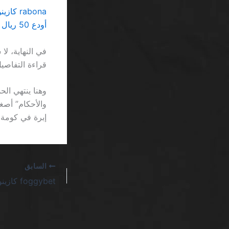
rabona كازينو أموال مجانية احصل عليها فوراً SA: لا تُعطى هدايا، تُحسب رياضياتاً
أودع 50 ريال العب بـ 200 ريال كازينو SA: صدمة الصفقات التي لا تُقصد لك
في النهاية، ل
قراءة التفاصيل 
وهنا ينتهي ال
والأحكام” أصغ
إبرة في كومة
السابق