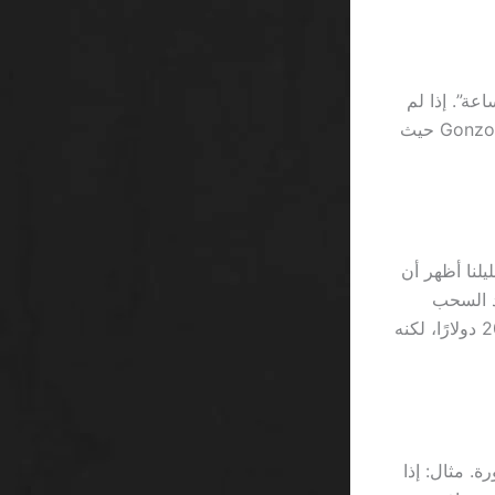
 مجانية كازينو السعودية تتضمن غالبًا شرط “تفعيل الحساب خلال 24 ساعة”. إذا لم
يُفعل اللاعب في تلك النافذة، تُحذف المكافأة مثل سحب سحب سريع في Gonzo’s Quest حيث
ن تحليلنا أظهر أن
يقي بسبب حد السحب
اليومي 5 دولارات. من ناحية أخرى، يختلف Betway في أن الحد اليومي يصل إلى 20 دولارًا، لكنه
ب الذكي يجري حسابًا للـ ROI في كل دورة. مثال: إذا