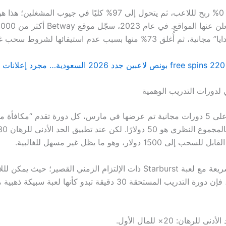
الواقع يبدأ من 0% ربح لللاعب، ثم يتحول إلى 97% كليًا في جيوب المشغ
73% منها بسبب عدم استيفائها لشروط سحب غير واقعية.
 لدورات التدريب الوهمية
إذا أخذنا مثالًا على 5 دورات مجانية تم عرضها في مارس، كل دورة تقدم “مكافأة
1500 دولار، وهو ما يظل غير مسهل للغالبية.
وفي مقارنة سريعة مع لعبة Starburst ذات الإلتزام الزمني القصير؛ حيث ي
دورة 30 ثانية، فإن دورة التدريب المستحقة 30 دقيقة تبدو كأنها لعبة سبي
أدنى للرهان: 20× للمال الأول.