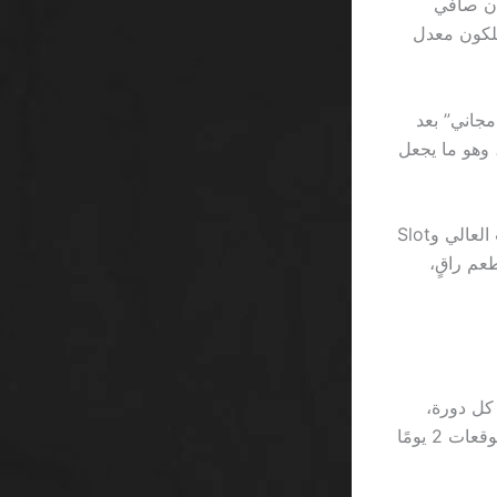
دورة بطبيعة الحال، والحد الأدنى للرهان 30×، فإن صافي
من اللاعبين الذين يمتلكون معدل
ا في تنفيذ “سحب مجاني” بعد
ي معالجة طلباتهم؛ متوسط الوقت كان 72 ساعة، وهو ما يجعل
التفاوت بين السرعة في سحب الأموال يُشبه الفرق بين Slot Machine ذات التقلب العالي وSlot
ار في مطعم راقٍ،
جميع الدورات، فأخذ 7 أيام لتكملة كل دورة،
ومقارنة زمن الانتظار قبل السحب أظهر أن المتوسط كان 4.3 أيام، وهو ما يتجاوز توقعات 2 يومًا