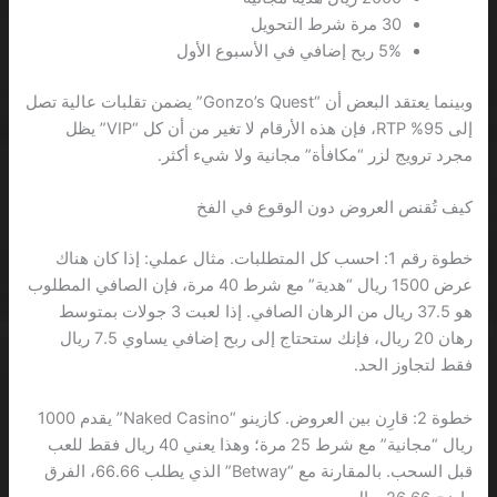
30 مرة شرط التحويل
5% ربح إضافي في الأسبوع الأول
وبينما يعتقد البعض أن “Gonzo’s Quest” يضمن تقلبات عالية تصل
إلى 95% RTP، فإن هذه الأرقام لا تغير من أن كل “VIP” يظل
مجرد ترويج لزر “مكافأة” مجانية ولا شيء أكثر.
كيف تُقنص العروض دون الوقوع في الفخ
خطوة رقم 1: احسب كل المتطلبات. مثال عملي: إذا كان هناك
عرض 1500 ريال “هدية” مع شرط 40 مرة، فإن الصافي المطلوب
هو 37.5 ريال من الرهان الصافي. إذا لعبت 3 جولات بمتوسط
رهان 20 ريال، فإنك ستحتاج إلى ربح إضافي يساوي 7.5 ريال
فقط لتجاوز الحد.
خطوة 2: قارِن بين العروض. كازينو “Naked Casino” يقدم 1000
ريال “مجانية” مع شرط 25 مرة؛ وهذا يعني 40 ريال فقط للعب
قبل السحب. بالمقارنة مع “Betway” الذي يطلب 66.66، الفرق