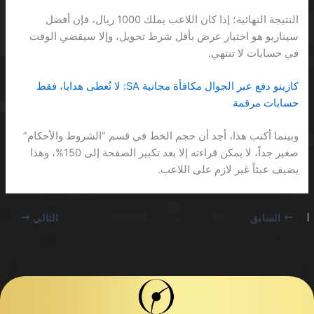
النتيجة النهائية؛ إذا كان اللاعب يملك 1000 ريال، فإن أفضل
سيناريو هو اختيار عرض بأقل شرط تحويل، وإلا سيقضي الوقت
في حسابات لا تنتهي.
كازينو دفع عبر الجوال مكافأة مجانية SA: لا تُعطى هدايا، فقط
حسابات مرقمة
وبينما أكتب هذا، أجد أن حجم الخط في قسم “الشروط والأحكام”
صغير جداً، لا يمكن قراءته إلا بعد تكبير الصفحة إلى 150%، وهذا
يضيف عبئاً غير لازم على اللاعب.
السابق
التالي