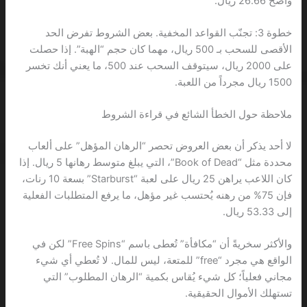
واضح 26.66 ريال.
خطوة 3: تجنّب القواعد المخفية. بعض الشروط تفرض الحد
الأقصى للسحب بـ 500 ريال، مهما كان حجم “الهبة”. إذا حصلت
على 2000 ريال، سيتوقف السحب عند 500، ما يعني أنك تخسر
1500 ريال مجرداً من اللعبة.
ملاحظة حول الخطأ الشائع في قراءة الشروط
لا أحد يذكر أن بعض العروض تحصر “الرهان المؤهل” على ألعاب
محددة مثل “Book of Dead”، التي يبلغ متوسط رهانها 5 ريال. إذا
كان اللاعب يراهن 25 ريال على لعبة “Starburst” بسعة 10 رنات،
فإن 75% من رهنه يُحتسب غير مؤهل، ما يرفع المتطلبات الفعلية
إلى 53.33 ريال.
والأكثر سخريةً أن “مكافأة” تُعطى باسم “Free Spins” لكن في
الواقع هي مجرد “free” للمتعة، ليس للمال. لا تُعطي أي شيء
مجاني فعلياً؛ كل شيء يُقاس بكمية “الرهان المطلوب” التي
تستهلك الأموال الحقيقية.