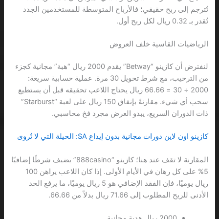
تُترجم إلى ربح حقيقي؛ فالأرباح المتوسطة للمستخدمين الجدد
تُقدر بـ 0.32 ريال لكل ربح أول.
الرياضيات القاسية خلف العروض
لنفترض أن كازينو “Betway” يقدم 2000 ريال “هبة” مجانية كجزء
من الترحيب، مع شرط تحويل 30 مرة. عملية حسابية سريعة:
2000 ÷ 30 = 66.66 ريال يحتاج اللاعب تحقيقه قبل أن يستطيع
سحب أي شيء. مقارنةً بإنفاق 150 ريال على لعبة “Starburst”
ذات الدوران السريع، يبدو العرض مجرد فخ محاسبي.
كازينو اون لاين دورات مجانية بدون إيداع SA: الحيلة التي لا تُروى
المقارنة لا تقف عند هنا؛ كازينو “888casino” يضيف شرطًا إضافيًا
5% على كل رهان في الأيام الأولى. إذا كان اللاعب يراهن 100
ريال يوميًا، فإن الفقد الإضافي هو 5 ريال يوميًا، ما يرفع الحد
الأدنى للربح المطلوب إلى 71.66 ريال بدلاً من 66.66.
2000 ريال هدية مجانية