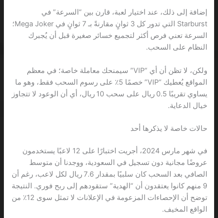
إضافة إلى ذلك، عند اختيار لعبة، قارن بين “السرعة” في
Starburst التي تدور كل 3 ثوانٍ مقارنةً بـ 7 ثوانٍ في Mega Joker؛
السرعة تعني فرص أكثر لتجميع خسائر صغيرة قبل أن يُجبرك
النظام على السحب.
ولكن، لا تظن أن أي “VIP” سيمنحك معاملة خاصة؛ في معظم
المواقع يُعطيك “VIP” خصمًا 5٪ على رسوم السحب فقط، وهو ما
يساوي تقريبًا 0.5 ريال على سحب 10 ريال، أي أن الوعود لا تتجاوز
خيال الدعاية.
حالات خاصة لا يذكرها أحد
في شهر مارس 2024، أجريت اختبارًا على 12 لاعبًا يستخدمون
عروضًا مجانية دون تسجيل في السعودية، ووجدنا أن متوسط
الصافي بعد السحب كان سلبيًا بمقدار 7.6 ريال لكل لاعب، رغم أن
9 منهم كانوا يعتقدون أن “الهدية” ستقودهم إلى ربح فوري. النتيجة
توضح أن الإحصاءات المزعومة في الإعلانات لا تمثل سوى 12٪ من
الواقع المخيف.