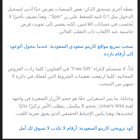
نقطة أخرى تستحق الذكر: بعض المنصات تفرض حدًا أدنى لتسجيل
الدخول مثل 0.1 ثانية للضغط على زر “Spin”، وهذا يضيف تأخيرًا لا
يُحتَسب في حسابات اللاعبين، لكنه يفضي إلى تفويت فرص
حاسمة عند الألعاب ذات التقلب العالي.
سحب سريع مواقع كازينو سعودي السعودية: عندما يتحول الوعود
إلى أرقام باردة
إذاً، لا تستسلم لإغراء “Free Gift” في العناوين؛ كلما زادت العروض
المجانية، كلما ارتفعت تعقيدات الشروط التي تُقفلك في دائرة لا
تنتهي من السحب.
وختامًا، ما يثير استغرابي حقًا هو حجم الأزرار الصغيرة في واجهة
لعبة Joker’s Wild؛ بحجم 8 بيكسل، يتطلب الأمر تركيزًا عاليًا
لتحديدها، وهنا يكمن الإحباط الحقيقي الذي يعيق تجربة اللعب.
كود ترويجي كازينو السعودية: أرقام لا تكذب لا تسوق لك أمل