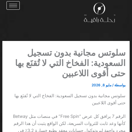
خطي
لى
لمحتوى
سلوتس مجانية بدون تسجيل
السعودية: الفخاخ التي لا تُقنَع بها
حتى أقوى اللاعبين
بواسطة
/
مايو 8, 2026
سلوتس مجانية بدون تسجيل السعودية: الفخاخ التي لا تُقنَع بها
حتى أقوى اللاعبين
الرقم 7 يرافق كل عرض “Free Spin” في منصات مثل Betway
كأنها وعد ثابت للثروات السريعة، لكن الواقع يثبت أن هذا الرقم
مجرد واجهة لبروتوكول حسابات معقد يطبع خسارة 3.2٪ في