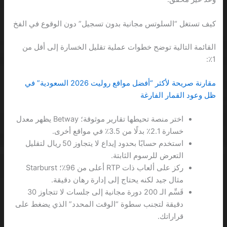
كيف تستغل “السلوتس مجانية بدون تسجيل” دون الوقوع في الفخ
القائمة التالية توضح خطوات عملية تقليل الخسارة إلى أقل من
1٪:
مقارنة صريحة لأكثر “أفضل مواقع روليت 2026 السعودية” في
ظل وعود القمار الفارغة
اختر منصة تحيطها تقارير موثوقة؛ Betway يظهر معدل
خسارة 2.1٪ بدلًا من 3.5٪ في مواقع أخرى.
استخدم حسابًا بحدود إيداع لا يتجاوز 50 ريال لتقليل
التعرض للرسوم الثابتة.
ركز على ألعاب ذات RTP أعلى من 96٪؛ Starburst
مثال جيد لكنه يحتاج إلى إدارة رهان دقيقة.
قَسِّم الـ 200 دورة مجانية إلى جلسات لا تتجاوز 30
دقيقة لتجنب سطوة “الوقت المحدد” الذي يضغط على
قراراتك.