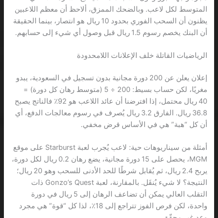
المتوسط لكل لاعب. وبالضحك الممزق، ألاحظ أن معظم اللاعبين
يظنون أن السحب الفوري بحدود 10 ريال هو انتصار، بينما الحقيقة
أن البنك يخصم رسوم 1.5 ريال قبل وصول أي شيء إلى حسابهم.
الرياضيات القاتلة خلف الإعلانات اللامحدودة
إعلان يعلن عن 200 دورة مجانية بدون تسجيل في السعودية، يبدو
مغريًا، لكن حساب بسيط: 200 ÷ 5 (متوسط رهان كل دورة) =
40 ريال محتمل، إذا افترضنا أن عائد اللاعب هو 92٪ فالناتج يصبح
36.8 ريال. الفارق 3.2 ريال يُصرف في رسوم معالجات الدفع، أي
أن كل “هبة” هي في الأساس قرض مخفي.
أمثلة من سيناريوهات حية: لاعب يُجرب لعبة Starburst على موقع
MGM، يحصل على 15 دورة مجانية، يضع رهان 0.2 ريال لكل دورة،
يربح 2.4 ريال، ثم يُقابل شرطًا للحد الأدنى للسحب وهو 20 ريال؛
النتيجة؟ لا شيء يُنقَل. بالمقارنة، لعبة Gonzo’s Quest ذات
التقلب العالي يمكن أن تضاعف الرهان إلى 5 ريال في دورة
واحدة، لكن فرص الفوز تتراجع إلى 18٪، لذا كل “قوة” هي مجرد
وعد غير محقّق.