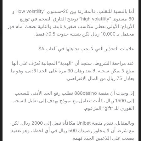
أما بالنسبة للتقلب، فالمقارنة بين 20‑مستوى “low volatility” و
80‑مستوى “high volatility” توضح الفارق الضخم في توزيع
الأرباح؛ الأولى تعطي مكاسب صغيرة ثابتة، والثانية تضعك أمام فوز
محتمل بـ 10,000 ريال لكن بنسبة حدوث 0.5٪ فقط.
علامات التحذير التي لا يجب تجاهلها في ألعاب SA
عند مراجعة الشروط، ستجد أن “الهدية” المجانية تُعرّف على أنها
مبلغ لا يمكن سحبه إلا بعد رهان 30 مرة على الحد الأدنى، وهو ما
يعادل 75 ريال من المال الافتراضي.
إذا وجدت أن منصة 888casino تطلب رفع الحد الأدنى للسحب
إلى 1500 ريال، فأنت تتعامل مع نموذج يهدف إلى تقليل السحب
الفوري للـ “gift” المزعوم.
وبالمقابل، تقدم منصة Unibet مكافأة تصل إلى 2000 ريال، لكن
مع شرط أن لا يتجاوز رصيدك 500 ريال في أي لحظة، وهو تعقيد
يصعب على اللاعبين الجدد فهمه.