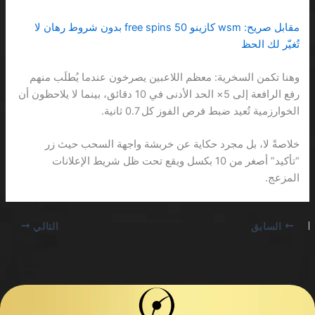
مقابل صريح: wsm كازينو 50 free spins بدون شروط رهان لا
تُغيّر لك الحظ
وهنا تكمن السخرية: معظم اللاعبين يصرخون عندما يُطلَب منهم
رفع الرافعة إلى 5× الحد الأدنى في 10 دقائق، بينما لا يلاحظون أن
الخوارزمية تُعيد ضبط فرص الفوز كل 0.7 ثانية.
خلاصةً لا، بل مجرد حكاية عن خربشة واجهة السحب حيث زر
“تأكيد” أصغر من 10 بكسل ويقع تحت ظل شريط الإعلانات
المزعج.
السابق
التالي