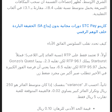
الشرق الأوسط، تُظهر إحصاءات القسمة أن سحب المكافآت
السريعة يحمل متوسط نسبة تقلب 8.4٪، مقارنةً بـ 3.1٪ في ألعاب
التقليدية.
كازينو STC Pay دورات مجانية بدون إيداع SA: الحقيقة الباردة
خلف الوهم الرقمي
كيف تحدد تقلب السلوتس الفائق الأداء
أولاً، لا تعتمد فقط على RTP (نسبة العائد إلى اللاعب)؛ فمثلاً
Starburst يملك RTP 96.1 لكن تقلبه 2.3، بينما Gonzo’s Quest
يحمل RTP 95.97 لكن تقلبه 6.5، مما يعني أن فرصة الفوز الكبيرة
في الأخير تتطلب صبر أكبر من مجرد ضغط زر.
ثانياً، احسب الـ “variance” بنفسك: إذا كان متوسط الفائز هو 250
ريال وتكرار الفائز كبير يساوي 0.02، فالقيمة المتوقعة للعبة
تقارب 5 ريال فقط.
قيمة الحد الأدنى للرهان: 0.10 ريال