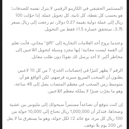
المستثمر الحقيقي في الكازينو الرقمي لا يترك نفسه للصدفات؛
هو يحسب كل نقطة، كل ثانية، كل تحويل عملة. إذا حوّلت 100
ريال إلى عملة دولية بقيمة 0.27 دولار، ثم رجعت إلى ريال بسعر
3.75، ستحقق خسارة 1.5٪ فقط من التحويل.
وعندما يروج أحد العلامات التجارية إلى “gift” مجاني، فأنت تعلم
أن القمة ليست مجانية؛ إنها مجرد وسيلة لتحويل اللاعبين إلى
مخاطر أكبر. لا أحد يرسل لك نقودًا دون طلب مقابل.
الرقم 7 يظهر كثيرًا في إحصائيات الخدع: 7 من كل 10 لاعبين
يظنون أن السحب السريع سيزيد فرصهم، لكن الواقع هو أن
متوسط زمن السحب في معظم المنصات يصل إلى 48 ساعة،
وهو ما يجرّب صبرًا لا يملكه معظم اللاعبين.
إن كنت تتوقع أن تصاعداً مستمراً سيحولك إلى مليونير بين عشية
وضحاها، فتذكر أن 1,000,000 ريال تحتاج إلى 10,000 جولة من
100 ريال كل مرة، مع عائد 2٪ لكل جولة، وهو ما يستغرق ما لا يقل
عن 200 يوم بلا توقف.