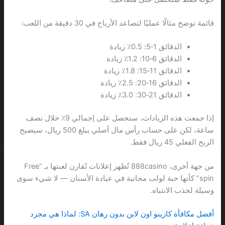
قائمة توضح مثالًا عمليًا لتصاعد الأرباح في 30 دقيقة من اللعب:
الدقائق 1‑5: 0.5٪ زيادة
الدقائق 6‑10: 1.2٪ زيادة
الدقائق 11‑15: 1.8٪ زيادة
الدقائق 16‑20: 2.5٪ زيادة
الدقائق 21‑30: 3.0٪ زيادة
إذا جمعت هذه الزيادات، ستحصل على إجمالي 9٪ خلال نصف
ساعة، لكن على حساب رأس مال أصلي يبلغ 500 ريال، سيصبح
الربح الفعلي 45 ريال فقط.
من جهة أخرى، 888casino تُظهر إعلانات تُقارن لعبتها بـ “Free
spin” كأنها حبة لولب مجانية في عيادة الأسنان — لا شيء سوى
وسيلة لجذب الانتباه.
أفضل مكافأة كازينو اون لاين بدون رهان SA: لماذا هي مجرد