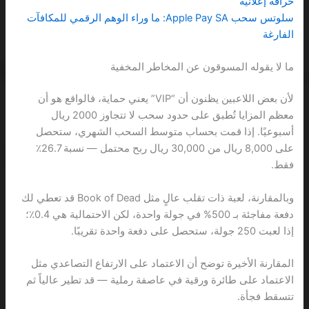
خرافة إعلانية
سلوتس سحب Apple Pay SA: ما وراء الوهم الرقمي للمكافآت
الفارغة
ما لا يقوله المسوقون عن المخاطر المخفية
لأن بعض اللاعبين يظنون أن “VIP” يعني حماية، فالواقع هو أن
معظم المزايا تُطبق على حدود سحب لا تتجاوز 2000 ريال
أسبوعيًا. إذا قمت بحساب متوسط السحب الشهري، ستحصل
على 8,000 ريال من 30,000 ريال ربح محتمل — نسبة 26.7٪
فقط.
وبالمقارنة، لعبة ذات تقلب عالٍ مثل Book of Dead قد تعطي لك
دفعة مفاجئة بـ 500% في جولة واحدة، لكن الاحتمالية هي 0.4٪؛
إذا لعبت 250 جولة، ستحصل على دفعة واحدة تقريبًا.
المقارنة الأخيرة توضح أن الاعتماد على الارتفاع التصاعدي مثل
الاعتماد على طائرة ورقية في عاصفة رملية — قد تطير عالياً ثم
تتسقط فجأة.