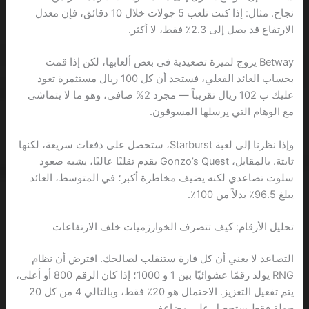
نجاح. مثال: إذا كنت تلعب 5 جولات خلال 10 دقائق، فإن معدل
الارتفاع قد يصل إلى 2.3٪ فقط، لا أكثر.
Betway يروج لميزة تصعيدية في بعض ألعابها، لكن إذا قمت
بحساب العائد الفعلي، فستجد أن كل 100 ريال مستثمرة تعود
عليك ب 102 ريال تقريباً — مجرد 2% صافي، وهو ما لا يتماشى
مع الوهام التي يرسلها المسوقون.
وإذا نظرنا إلى لعبة Starburst، ستحصل على دفعات سريعة، لكنها
ثابتة. بالمقابل، Gonzo’s Quest يقدم تقلبًا عاليًا، يشبه صعود
سلوت تصاعدي لكنه يضيف مخاطرة أكبر؛ في المتوسط، العائد
يبلغ 96.5٪ بدلاً من 100٪.
تحليل الأرقام: كيف تتصرف الخوارزميات خلف الارتفاعات
التصاعد لا يعني أن كل فارة ستنقلب لصالحك. افترض أن نظام
RNG يولد رقمًا عشوائيًا بين 1 و 1000؛ إذا كان الرقم 800 أو أعلى،
يتم تفعيل التعزيز. الاحتمال هو 20٪ فقط، وبالتالي 4 من كل 20
جولة فقط ستحصل على مضاعف.