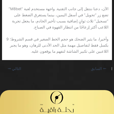
الآن، دعنا ننتقل إلى جانب التقنية. واجهة مستخدم لعبة “M8bet”
تضع زر “تحويل” في أسفل اليمين، بينما يستغرق الضغط على
“تسجيل” ثلاث ثوانٍ إضافية بسبب تأخير الخادم، ما يجعل تجربة
اللاعب أكثر إزعاجًا من انتظار القهوة في الصباح.
وأخيرا، ما يثير الضحك هو حجم الخط الصغير في قسم الشروط؛ 9
بكسل فقط لتفاصيل مهمة مثل الحد الأدنى للرهان، وهو ما يجبر
اللاعبين على تكبير الشاشة لتفهم ما يوقعون عليه.
السابق
التالي