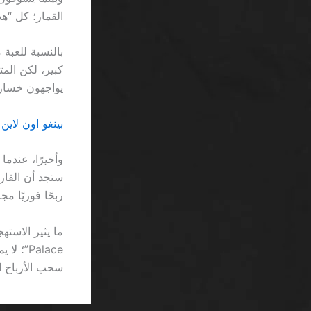
القمار؛ كل “هد
يواجهون خسار
بينغو اون لاين جو
وأخيرًا، عندما
ربحًا فوريًا م
Palace”
سحب الأرباح التي 