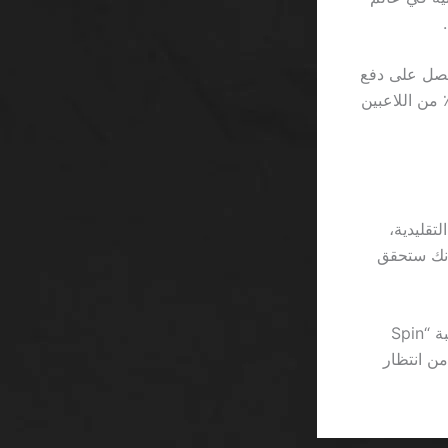
 5 ٪، فإن اللاعب قد يحصل على دفع
كن المتوسط الحسابي يظل تحت 1.05 لكل 1 دولار مستثمر، ما يعني أن 95 ٪ من اللاعبين
تقليدية،
ما يجعل أي ادعاء بأنك ستحقق
ما يثير الاستهجان حقًا هو حجم الخط الصغير في نافذة “الشروط والأحكام” داخل لعبة “Spin
 من انتظار