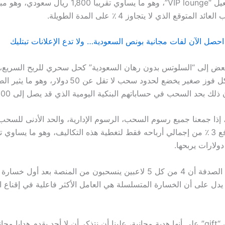
500 دولار لتفعيل “VIP lounge”، وهو ما يساوي تقريباً 1,800
المتوقع الذي لا يتجاوز 4 ٪ على المدة الطويلة.
لبعض إلى “السلوتس بدون رهان السعودية” كحل سحري للربح السريع، 
تكمن في أن كل فوز صغير يخضع لحدود سحب لا تقل عن 50 دول
ذلك بحد السحب في حساباتهم البنكية اليومية الذي قد يصل إلى 500 دولار.
 إذا جمعنا جميع رسوم السحب، الرسوم الإدارية، والحد الأدنى للسحب
ولارات يربحها.
ليس من قبيل الصدفة أن 4 من كل 5 لاعبين ينسحبون من المنصة بعد أول خس
ذا يدل على أن الخسارة المتسلسلة هي العامل الأكثر فاعلية في إقناع ا
وبينما يسوقون “gift” على أنها هدية مجانية، علينا أن نتذكر أن لا أحد يقدم هدايا 