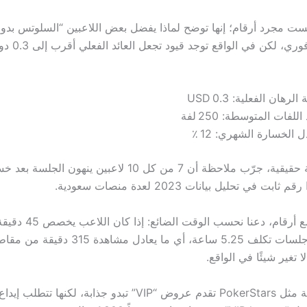
ليست مجرد أرقام؛ إنها توضح لماذا يفضل بعض اللاعبين “السلوتس بدو
الرهان الفعلية: 0.3 USD
للفات المتوسطة: 250 لفة
 الخسارة الشهري: 12 ٪
إذا أردت تجربة حقيقية، جرّب ملاحظة أن 7 من كل 10 لاعبين ينهون ا
ولأننا نتعامل مع أرقام، دعنا نحسب
الواحدة، فـ 7 جلسات تكلف 5.25 ساعة، أي ما يعادل مشاه
لا تغير شيئًا في الواقع.
العلامة التجارية مثل PokerStars تقدم عروض “VIP” تبدو جذابة، لكنه