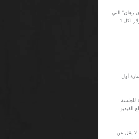
ن رهان” التي
تُعلن عن ربح فوري، لكن في الواقع توجد قيود تجعل العائد الفعلي أقرب إلى 0.3 دولار لكل 1
لجلسة بعد خسارة أول
 الوقت الضائع: إذا كان اللاعب يخصص 45 دقيقة للجلسة
دة 315 دقيقة من مقاطع الفيديو
ا تتطلب إيداع لا يقل عن