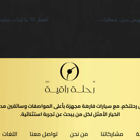
msport كازينو بونص بدون متطلبات مراهنة احصل عليه الآن السعودية – خنق الوعد بلا فائدة
يل رحلتكم، مع سيارات فارهة مجهزة بأعلى المواصفات وسائقين مدر
الخيار الأمثل لكل من يبحث عن تجربة استثنائية.
ة
مشاركاتنا
من نحن
تواصل معنا
اللغات