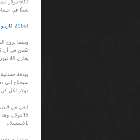
شيئًا في حساب العائد 
20bet كازينو احصل الآن لفات مجانية بونص السعودية… ولا تدع الإعلانات تبتليك
وبينما يروج ا
يقارن اللاعبون 
وبدقة حسابية،
دولار لكل كل د
15 دولار، وه
بالاستسلام.