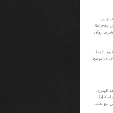
ك من السماء، فأنت
مخطئ بنحو 93 ٪؛ لأن كل ربح يمر بعملية تحويل بنسبة 0.5 ٪ في أغلب المنصات مثل Betway
يفرض الموقع شرط رهان
إلى 0.15 دولار فقط بعد تطبيق شرط
الرهان 30x. المقارنة بين هذا الرقم و15 دولاراً من مكافأة الترحيب التي تتطلب رهان 5x توضح
ت في لعبة Starburst؛ لعبة سريعة الوتيرة،
 وهذا يعني خسارة 2 ٪ في كل جلسة إذا
عائد 1.02 في المتوسط، لكن مع تقلب