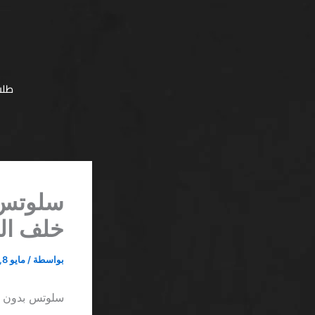
خطي
لى
لمحتوى
طلب
سلوتس ب
خلف الو
بواسطة
/
مايو 8, 2026
سلوتس بدون ره