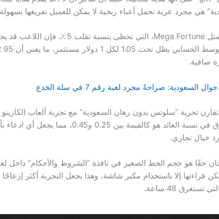
ية” هي مجرد عربة تحمل أعباء ربحية لا يمكن للعميل تفريغها بسهولة.
بالنسبة للعبة مثل Mega Fortune، التي تحظى بنسبة تقلب
كبير، ل
ة صافية.
ال السعودية: صراحةً مجرد لعبة رقم 7 في سلة الخدع
 تقارن تجربة “سلوتس بدون رهان السعودية” مع تجربة ألعاب الكازينو ال
ستجد أن الفارق في نسبة العائد هو كالقيمة بين 0.25 و0.45، م
جرد خيال تجاري.
؛ لا يمكن قراءتها إلا باستخدام مكبر شاشة، وهذا يجعل التجربة أكثر إزعاجًا
تستغرق 48 ساعة.