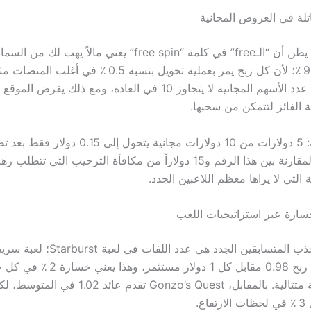
تلة في العروض المجانية
إذا كان أحدكم يظن أن “الـfree” في كلمة “free spin” يعني مالاً يهب ل
و888casino. عدد الأسهم المجانية لا يتجاوز 10 في العادة، ومع ذلك 
النتيجة بسيطة: 5 دولارات من 10 دولارات مجانية يتحول 
التي لا يراها معظم اللاعبين الجدد.
سارة عبر استراتيجيات اللعب
نقطة أخرى تجذب المتسابقين الجدد هي عدد اللفا
تحلّق بمتوسط ربح 0.98 مقابل كل 1 دولار مستثمر،
لعبت 500 لفة متتالية. بالمقابل، Gonzo’s Quest تقدم 
ع.