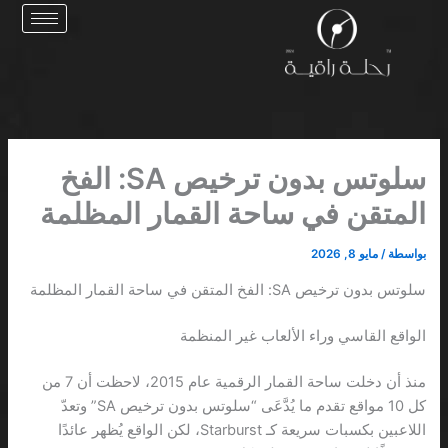
خطي
لى
لمحتوى
سلوتس بدون ترخيص SA: الفخ
المتقن في ساحة القمار المظلمة
بواسطة
/
مايو 8, 2026
سلوتس بدون ترخيص SA: الفخ المتقن في ساحة القمار المظلمة
الواقع القاسي وراء الألعاب غير المنظمة
منذ أن دخلت ساحة القمار الرقمية عام 2015، لاحظت أن 7 من
كل 10 مواقع تقدم ما يُدَّعَى “سلوتس بدون ترخيص SA” وتعدّ
اللاعبين بكسبات سريعة كـ Starburst، لكن الواقع يُظهر عائدًا