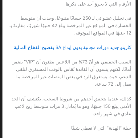
الأرقام التي لا يجرؤ أحد على ذكرها
في تحليل عشوائي لـ 250 حسابًا متنوعًا، وجدت أن متوسط
الخسارة في المواقع غير المرخصة يبلغ 42 جنيهًا شهريًا، مقارنةً بـ
12 جنيهًا في المواقع الموثوقة.
كازينو جديد دورات مجانية بدون إيداع SA يفضيح الفخاخ المالية
السبب الحقيقي هو أنّ 73% من اللاعبين يظنون أن “VIP” يضمن
أمانًا، لكنهم ينسون أن الفائدة تُقاس بالوقت المستغرق لتلقي
الدعم، حيث يستغرق الرد في بعض المنصات غير المرخصة ما
يصل إلى 72 ساعة.
كذلك، عندما يتحقق أحدهم من شروط السحب، يكتشف أن الحد
الأدنى يبلغ 150 جنيهًا، وهو ما يُعادل 3 مرات متوسط ربح لاعب
عادي في شهر واحد.
حيلة “الهدية” التي لا تعطي شيئًا