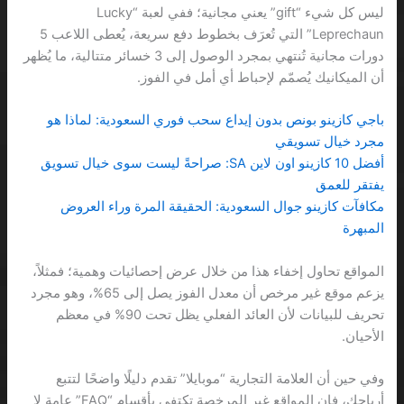
ليس كل شيء “gift” يعني مجانية؛ ففي لعبة “Lucky
Leprechaun” التي تُعرَف بخطوط دفع سريعة، يُعطى اللاعب 5
دورات مجانية تُنتهي بمجرد الوصول إلى 3 خسائر متتالية، ما يُظهر
أن الميكانيك يُصمّم لإحباط أي أمل في الفوز.
باجي كازينو بونص بدون إيداع سحب فوري السعودية: لماذا هو
مجرد خيال تسويقي
أفضل 10 كازينو اون لاين SA: صراحةً ليست سوى خيال تسويق
يفتقر للعمق
مكافآت كازينو جوال السعودية: الحقيقة المرة وراء العروض
المبهرة
المواقع تحاول إخفاء هذا من خلال عرض إحصائيات وهمية؛ فمثلاً،
يزعم موقع غير مرخص أن معدل الفوز يصل إلى 65%، وهو مجرد
تحريف للبيانات لأن العائد الفعلي يظل تحت 90% في معظم
الأحيان.
وفي حين أن العلامة التجارية “موبايلا” تقدم دليلًا واضحًا لتتبع
أرباحك، فإن المواقع غير المرخصة تكتفي بأقسام “FAQ” عامة لا