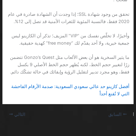
تحقق من وجود شهادة SSL؛ إذا وجدت أن الشهادة صادرة في عام
2020 فقط، فالنسبة المئوية للثغرات الأمنية قد تصل إلى 12%.
وأخيرًا، لا تخلّص نفسك من “VIP” المزيف؛ تذكر أن الكازينو ليس
جمعية خيرية، ولا أحد يقدّم لك “free money” كهدية حقيقية.
ما يثير السخرية هو أن بعض الألعاب مثل Gonzo’s Quest تتضمن
زرًا لتغيير حجم الخط، لكنه يُظهر حجم الخط الأصلي 9 بكسل
فقط، وهو مجرد تدبير لتقليل الرؤية وإبقائك في حالة تشكّك دائم.
أفضل كازينو حد عالي سعودي السعودية: صدمة الأرقام الفاحشة
التي لا تُقنع أحداً
السابق
التالي