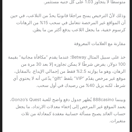
متوسطًا لا يتجاوز 1.03 على كل جنيه مستثمر.
وذلك لأنّ الترخيص يمنح مراجعًا قانونيًا يحدّ من التلاعب، في حين
أن المواقع غير المرخصة تتعامل في سحب 15% من الرهانات
كرسوم خفية، ما يجعل اللاعب يدفع أكثر من ما يظن.
مقارنة مع العلامات المعروفة
خذ على سبيل المثال Betway؛ عندما يقدم “مكافأة مجانية” بقيمة
100 دولار، يفرض شرطًا لا يمكن تجاوزه إلا بعد 30 مرة من
الرهان، وهو ما يوازنه 2.5% فقط من إجمالي الإيداع. بالمقابل،
موقع غير مرخص يقدّم “VIP” بلفظ “gift” يدّعي أنه لا يحتوي أي
شرط، لكنه يزيل 40% من رصيدك في أول سحب.
وبينما 888casino يُظهر جدول دفع واضح للعبة Gonzo’s Quest،
يعمد الموقع غير المرخص إلى إخفاء معدلات الارتداد، ما يجعل
حساب العائد يصبح مسألة حسابية معقدة كمعادلة من ثلاث
متغيرات.