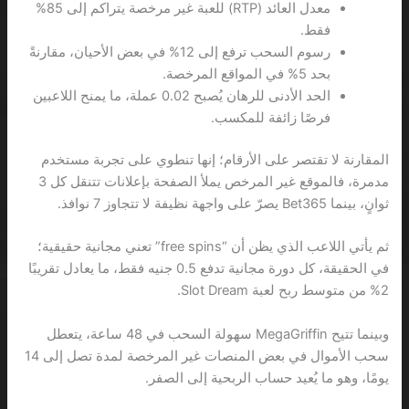
معدل العائد (RTP) للعبة غير مرخصة يتراكم إلى 85%
فقط.
رسوم السحب ترفع إلى 12% في بعض الأحيان، مقارنةً
بحد 5% في المواقع المرخصة.
الحد الأدنى للرهان يُصبح 0.02 عملة، ما يمنح اللاعبين
فرصًا زائفة للمكسب.
المقارنة لا تقتصر على الأرقام؛ إنها تنطوي على تجربة مستخدم
مدمرة، فالموقع غير المرخص يملأ الصفحة بإعلانات تتنقل كل 3
ثوانٍ، بينما Bet365 يصرّ على واجهة نظيفة لا تتجاوز 7 نوافذ.
ثم يأتي اللاعب الذي يظن أن “free spins” تعني مجانية حقيقية؛
في الحقيقة، كل دورة مجانية تدفع 0.5 جنيه فقط، ما يعادل تقريبًا
2% من متوسط ربح لعبة Slot Dream.
وبينما تتيح MegaGriffin سهولة السحب في 48 ساعة، يتعطل
سحب الأموال في بعض المنصات غير المرخصة لمدة تصل إلى 14
يومًا، وهو ما يُعيد حساب الربحية إلى الصفر.