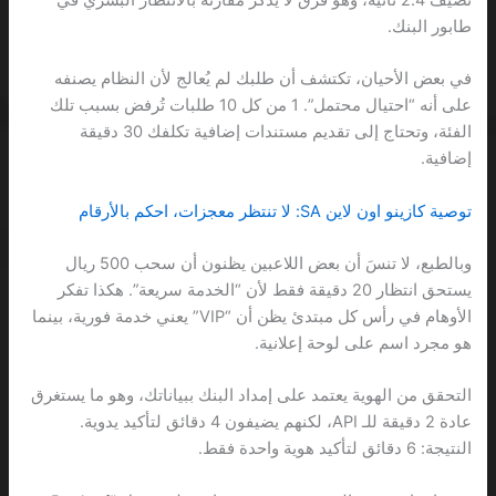
طابور البنك.
في بعض الأحيان، تكتشف أن طلبك لم يُعالج لأن النظام يصنفه
على أنه “احتيال محتمل”. 1 من كل 10 طلبات تُرفض بسبب تلك
الفئة، وتحتاج إلى تقديم مستندات إضافية تكلفك 30 دقيقة
إضافية.
توصية كازينو اون لاين SA: لا تنتظر معجزات، احكم بالأرقام
وبالطبع، لا تنسَ أن بعض اللاعبين يظنون أن سحب 500 ريال
يستحق انتظار 20 دقيقة فقط لأن “الخدمة سريعة”. هكذا تفكر
الأوهام في رأس كل مبتدئ يظن أن “VIP” يعني خدمة فورية، بينما
هو مجرد اسم على لوحة إعلانية.
التحقق من الهوية يعتمد على إمداد البنك ببياناتك، وهو ما يستغرق
عادة 2 دقيقة للـ API، لكنهم يضيفون 4 دقائق لتأكيد يدوية.
النتيجة: 6 دقائق لتأكيد هوية واحدة فقط.