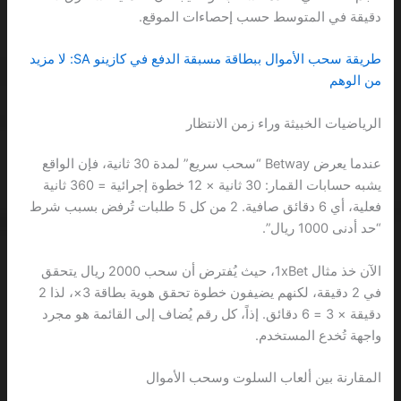
دقيقة في المتوسط حسب إحصاءات الموقع.
طريقة سحب الأموال ببطاقة مسبقة الدفع في كازينو SA: لا مزيد
من الوهم
الرياضيات الخبيثة وراء زمن الانتظار
عندما يعرض Betway “سحب سريع” لمدة 30 ثانية، فإن الواقع
يشبه حسابات القمار: 30 ثانية × 12 خطوة إجرائية = 360 ثانية
فعلية، أي 6 دقائق صافية. 2 من كل 5 طلبات تُرفض بسبب شرط
“حد أدنى 1000 ريال”.
الآن خذ مثال 1xBet، حيث يُفترض أن سحب 2000 ريال يتحقق
في 2 دقيقة، لكنهم يضيفون خطوة تحقق هوية بطاقة 3×، لذا 2
دقيقة × 3 = 6 دقائق. إذاً، كل رقم يُضاف إلى القائمة هو مجرد
واجهة تُخدع المستخدم.
المقارنة بين ألعاب السلوت وسحب الأموال