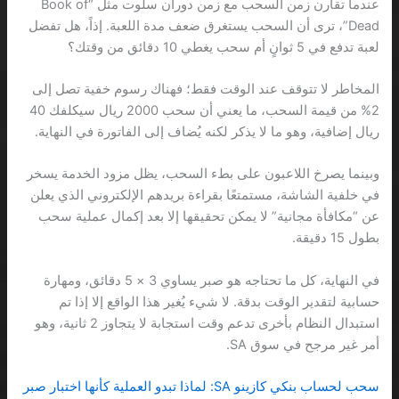
عندما تقارن زمن السحب مع زمن دوران سلوت مثل “Book of
Dead”، ترى أن السحب يستغرق ضعف مدة اللعبة. إذاً، هل تفضل
لعبة تدفع في 5 ثوانٍ أم سحب يغطي 10 دقائق من وقتك؟
المخاطر لا تتوقف عند الوقت فقط؛ فهناك رسوم خفية تصل إلى
2% من قيمة السحب، ما يعني أن سحب 2000 ريال سيكلفك 40
ريال إضافية، وهو ما لا يذكر لكنه يُضاف إلى الفاتورة في النهاية.
وبينما يصرخ اللاعبون على بطء السحب، يظل مزود الخدمة يسخر
في خلفية الشاشة، مستمتعًا بقراءة بريدهم الإلكتروني الذي يعلن
عن “مكافأة مجانية” لا يمكن تحقيقها إلا بعد إكمال عملية سحب
بطول 15 دقيقة.
في النهاية، كل ما تحتاجه هو صبر يساوي 3 × 5 دقائق، ومهارة
حسابية لتقدير الوقت بدقة. لا شيء يُغير هذا الواقع إلا إذا تم
استبدال النظام بأخرى تدعم وقت استجابة لا يتجاوز 2 ثانية، وهو
أمر غير مرجح في سوق SA.
سحب لحساب بنكي كازينو SA: لماذا تبدو العملية كأنها اختبار صبر