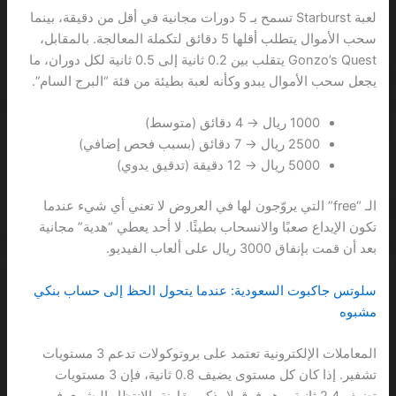
لعبة Starburst تسمح بـ 5 دورات مجانية في أقل من دقيقة، بينما
سحب الأموال يتطلب أقلها 5 دقائق لتكملة المعالجة. بالمقابل،
Gonzo’s Quest يتقلب بين 0.2 ثانية إلى 0.5 ثانية لكل دوران، ما
يجعل سحب الأموال يبدو وكأنه لعبة بطيئة من فئة “البرج السام”.
1000 ريال → 4 دقائق (متوسط)
2500 ريال → 7 دقائق (بسبب فحص إضافي)
5000 ريال → 12 دقيقة (تدقيق يدوي)
الـ “free” التي يروّجون لها في العروض لا تعني أي شيء عندما
تكون الإيداع صعبًا والانسحاب بطيئًا. لا أحد يعطي “هدية” مجانية
بعد أن قمت بإنفاق 3000 ريال على ألعاب الفيديو.
سلوتس جاكبوت السعودية: عندما يتحول الحظ إلى حساب بنكي
مشبوه
المعاملات الإلكترونية تعتمد على بروتوكولات تدعم 3 مستويات
تشفير. إذا كان كل مستوى يضيف 0.8 ثانية، فإن 3 مستويات
تضيف 2.4 ثانية، وهو فرق لا يذكر مقارنة بالانتظار البشري في