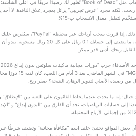
ربحت، لكنه مجرد “عرض تجريبي” يزائل بمجرد إغلاق النافذة. لا أحد 
تَخْدم لتقليل معدل الانسحاب ب‑15%.
على كل عملية، ما يضيف إلى حسابك 0.1 ريال على كل 20 ر
 لتقليل ربحك بأدنى قدر ممكن.
الم
على موقع “MGM” في الشهر الماضي. بعد 3 أيام م
يال؛ إنه ما يحدث عندما يخلط القائمون على اللعبة بين “الإنطلاق” و “
عدنا إلى حسابات الرياضيات، نجد أن الفارق بين “البدون إيداع” و “الإيد
س أن بعض المواقع تختبئ خلف اسم “مكافأة مجانية” وتضيف شرطًا غير
“قيمة الرهان يجب ألا تتجاوز 2