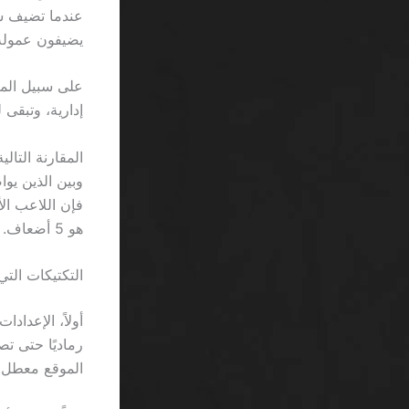
يضيفون عمولة مخف
إدارية، وتبقى لك 180 ريال فقط، ما يجعل نسبة الربح الصافية =
المقارنة التال
هو 5 أضعاف.
التكتيكات التي
أولاً، الإعداد
الموقع معطل.