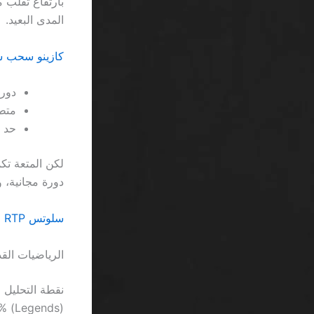
المدى البعيد.
كازينو سحب سر
دورا
متطلبا
حد ال
دورة مجانية، 
سلوتس RTP عالي السعودية: لماذا لا يساوي كل ما يُوعدك به أحد
الرياضيات القذ