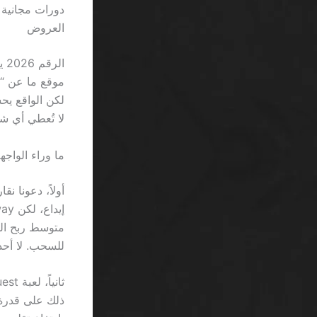
العروض
ال
لا تُعطي أي ش
ما وراء الواجه
للسحب. لا أحد يملك 15 ريا