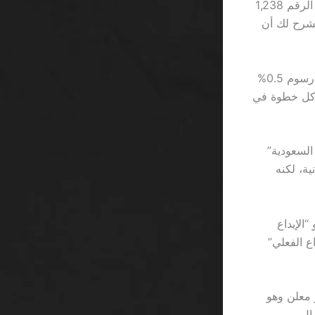
ثانياً، بعض الألعاب مثل “Book of Dead” تُظهر لك رصيدًا مزيفًا في أعلى الشاشة؛ الرقم 1,238
يشرح لك أن
وبالإضافة إلى ذلك، إذا قررت سحب أرباحك عبر محفظة “PayPal”، سيُفرض عليك رسوم 0.5%
يال مسحوبة. يبدو أن كل خطوة في
ثال الحي: أحد الأصدقاء جرب “دورات مجانية ماكينات سلوتس بدون إيداع 2026 السعودية”
ن اللعب، كان لديه 15 دورًا مجانية، لكنه
الإيداع
اع الفعلي”
 معلن وهو
 ريال لكل دورة”. إذا كنت تلعب بمتوسط رهان 3.5 ريال،