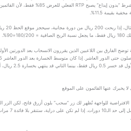
عندما تضيف شرط “بدون إيداع” يصبح RTP الفعلي للعرض 5
ية بقيمة 11.5%.
على سبيل المثال، إذ
 180/200=90%.
ية توضح الفارق بين اللاعبين الذين يقررون الانسحاب بعد الدورتين الأولى
فإن اللاعب الأول قد خسر 0.5 ريال
 لا يخبرك عنها القائمون على الموقع
ات الافتراضية للواجهة تُظهر لك زر “سحب” بلون أزرق فاتح، لكن الزر ا
رماديًا حتى تصل إلى حد الـ10 