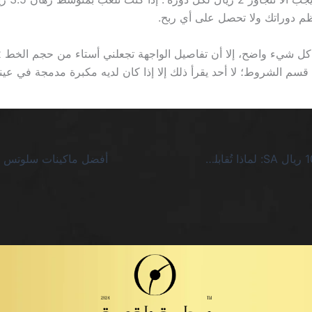
 دوراتك ولا تحصل على أي ربح.
وبينما
سم الشروط؛ لا أحد يقرأ ذلك إلا إذا كان لديه مكبرة مدمجة في عينه
كازينو مكافأة 100 ريال SA: لماذا تُقابلني بحسابات لا تنتهي