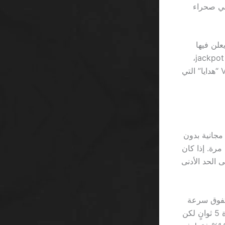
قة المرة في صحراء
يعلن فيها
موقع ما عن “دورات مجانية” يعتقد اللاعب المبتدئ أن 500 ربع ريال قد تتحول إلى jackpot،
لكن الواقع يحسب لك 0.02% فرص ربح حقيقية. أنتم تتقلبون في عالم مليء بالـVIP “هدايا” التي
 عرض 1xBet؛ كلاهما يزعم أنه يقدم 10 دورات مجانية بدون
إيداع، لكن Betway يضيف شرط “تدوير رهان 30 مرة”، بينما 1xBet يرفعها إلى 50 مرة. إذا كان
ى تدوير 30×0.5=15 ريال لتصل إلى الحد الأدنى
 المتقلبة، وتفوق سرعة
ذلك على قدرة معظم اللاعبين على قراءة الشروط. بالمقابل، Starburst يملك دورة 5 ثوانٍ لكن