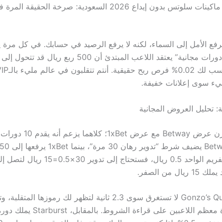
دورات مجانية ماكينات سلوتس بدون إيداع 2026 السعودية: صرخة الحقي
رقم 2026 يرفع الأمل إلى السماء، لكنه لا يرفع الرصيد في حسابك. في كل مرة 
يء سوى إعلانات خفيفة.
ة: تحليل العروض المجانية
أولاً، دعونا نقارن عرض Betway مع
متوسط ربح الفريم الواحد 0.5 ريال، فستحتاج إل
ل من الصفر.
ثانياً، لعبة Gonzo’s Quest لا تستغرق سوى 2.3 ثانية لتظهر لك رموزها