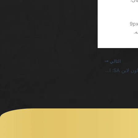
 يبدو أن كل شيء واضح، إلا أن تفاصيل الواجهة تجعلني أستاء من حجم الخط 9px
.
التالي
أفضل ماكينات سلوتس اون لاين SA: الحقيقة القاسية خلف الوعود اللامتناهية