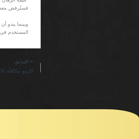
فستُرفض معظم
المستخدم في ق
السابق