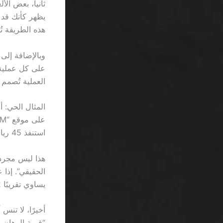
يظهر كأنك قد 
هذه الطريقة تُس
العملية تُصمم
استنفذ 45 ريال من رصيده الأصلي لتدوير الرهان. النتيجة؟ صفر ربح.
هذا ليس مجرد خ
الحقيقي”. إذا 
يساوي تقريبًا 12% من إجمالي الأرباح المحتملة.
أخيرًا، لا تن