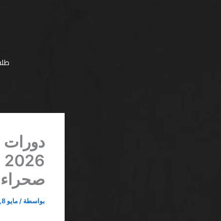
خطي
لى
لمحتوى
طلب
دورات م
6
صحراء 
بواسطة
/
مايو 8, 2026